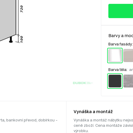
Barvy a mod
Barva fasády
Barva těla:
an
Vynáška a montáž
rta, bankovní převod, dobírkou –
Vynáška a montáž nábytku nejso
ceně zboží. Cena montáže závisí
výrobku.