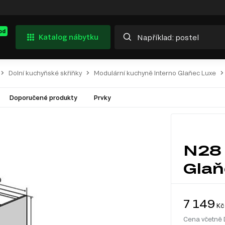
od
Katalog nábytku
Dolní kuchyňské skříňky
Modulární kuchyně Interno Glaňec Luxe
Doporučené produkty
Prvky
N28 
Glaň
7 149
Kč
Cena včetně