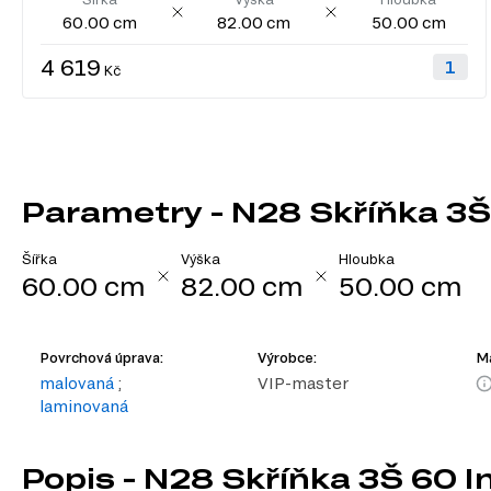
60.00 cm
82.00 cm
50.00 cm
4 619
Kč
Parametry - N28 Skříňka 3Š
Šířka
Výška
Hloubka
60.00 cm
82.00 cm
50.00 cm
Povrchová úprava:
Výrobce:
Ma
malovaná
;
VIP-master
laminovaná
Popis - N28 Skříňka 3Š 60 