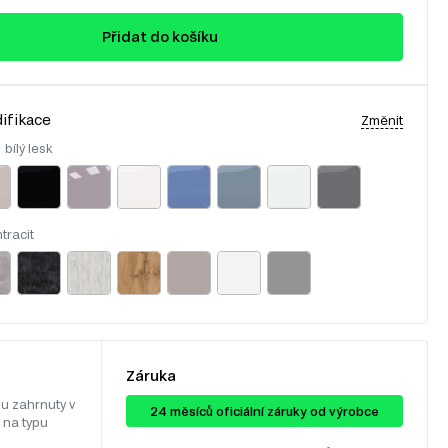
Přidat do košíku
ifikace
Změnit
:
bílý lesk
tracit
Záruka
u zahrnuty v
24 ​​​​měsíců oficiální záruky od výrobce
 na typu