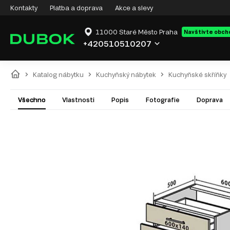
Kontakty
Platba a doprava
Akce a slevy
11000 Staré Město Praha
Navštivte obch
+420510510207
Katalog nábytku
Kuchyňský nábytek
Kuchyňské skříňky
Všechno
Vlastnosti
Popis
Fotografie
Doprava