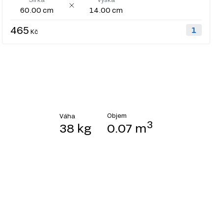
60.00 cm
14.00 cm
465
Kč
Objem
Váha
3
38 kg
0.07 m