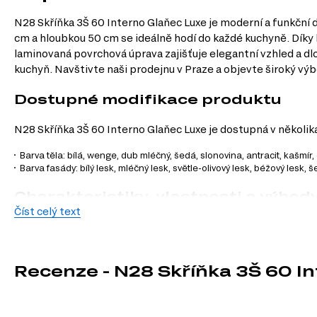
N28 Skříňka 3Š 60 Interno Glaňec Luxe je moderní a funkční d
cm a hloubkou 50 cm se ideálně hodí do každé kuchyně. Díky k
laminovaná povrchová úprava zajišťuje elegantní vzhled a dlou
kuchyň. Navštivte naši prodejnu v Praze a objevte široký vý
Dostupné modifikace produktu
N28 Skříňka 3Š 60 Interno Glaňec Luxe je dostupná v několik
Barva těla: bílá, wenge, dub mléčný, šedá, slonovina, antracit, kašmír
Barva fasády: bílý lesk, mléčný lesk, světle-olivový lesk, béžový lesk, 
Charakteristiky, vlastnosti a výhod
Číst celý text
Velikost.
Skříňka má ideální rozměry (šířka 60 cm, výška 82 cm, hlou
Povrchová úprava.
Malovaná a laminovaná úprava zajišťuje nejen es
Materiál korpusu.
Dřevotříska je lehká a pevná, což přispívá k celkové
Materiál přední strany.
MDF poskytuje hladký povrch, který je ideál
Recenze - N28 Skříňka 3Š 60 I
Informace o sestavě