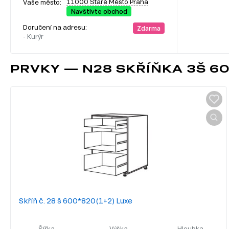
11000 Staré Město Praha
Vaše město:
Navštivte obchod
Doručení na adresu:
Zdarma
- Kurýr
PRVKY — N28 SKŘÍŇKA 3Š 6
Skříň č. 28 š 600*820(1+2) Luxe
Šířka
Výška
Hloubka