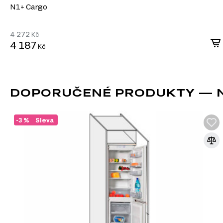
N1+ Cargo
4 272
Kč
4 187
Kč
DOPORUČENÉ PRODUKTY — N2
-3 %
Sleva