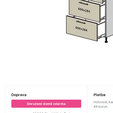
Doprava
Platba
Hotovost, ka
Doručení domů zdarma
49 korun.