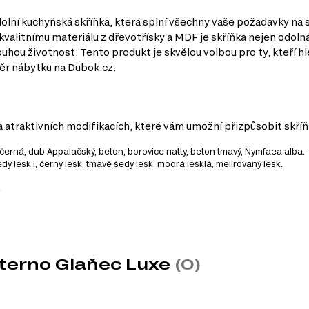
olní kuchyňská skříňka, která splní všechny vaše požadavky na s
valitnímu materiálu z dřevotřísky a MDF je skříňka nejen odolná
hou životnost. Tento produkt je skvělou volbou pro ty, kteří hle
běr nábytku na Dubok.cz.
a atraktivních modifikacích, které vám umožní přizpůsobit skří
, černá, dub Appalačský, beton, borovice natty, beton tmavý, Nymfaea alba.
šedý lesk I, černý lesk, tmavě šedý lesk, modrá lesklá, melírovaný lesk.
y
bka 50 cm), které ji činí vhodnou pro různé kuchyňské uspořádání.
tetický vzhled, ale také snadnou údržbu a odolnost proti poškrábání.
 stabilitě a životnosti skříňky.
ní pro lesklé provedení, což dodává moderní vzhled vaší kuchyni.
nterno Glaňec Luxe
(0)