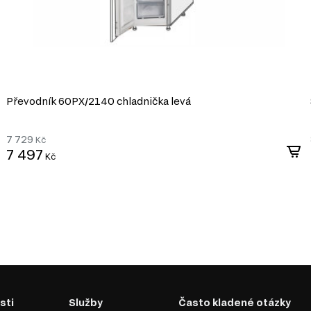
Převodník 60PХ/2140 chladnička levá
7 729
Kč
7 497
Kč
sti
Služby
Často kladené otázky