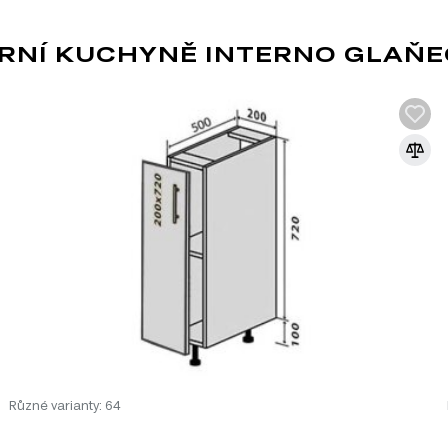
vků:
RNÍ KUCHYNĚ INTERNO GLAŇE
ho systému Modulární kuchyně Interno Glaňec Luxe, který se sk
kuchyň:
MDF
MDF je jedním z nejoblíbenějších materiá
dřevěných vláken lisováním pod vysokým t
pryskyřic. Díky svým vlastnostem se MDF
Různé varianty: 64
dvířek, dekorativních panelů a dalších int