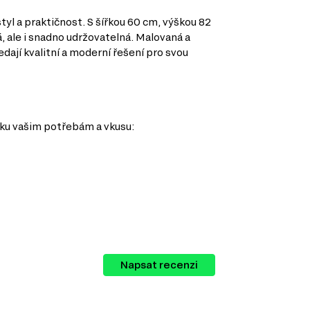
tyl a praktičnost. S šířkou 60 cm, výškou 82
, ale i snadno udržovatelná. Malovaná a
dají kvalitní a moderní řešení pro svou
ňku vašim potřebám a vkusu:
Napsat recenzi