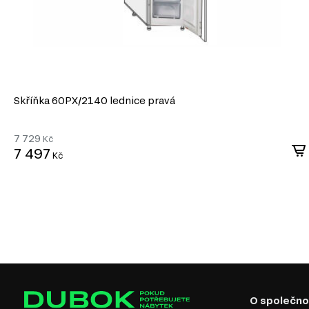
Skříňka 60PХ/2140 lednice pravá
7 729
Kč
7 497
Kč
O společno