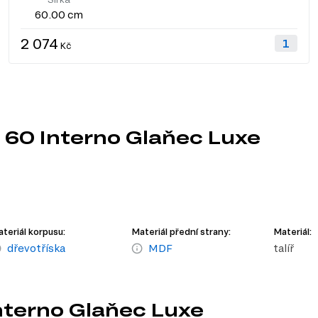
60.00 cm
2 074
Kč
 60 Interno Glaňec Luxe
teriál korpusu:
Materiál přední strany:
Materiál:
dřevotříska
MDF
talíř
Interno Glaňec Luxe