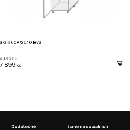
Skříň 60P/2140 levá
S
8 143
8
Kč
7 899
7
Kč
Dodatečně
Jsme na sociálních