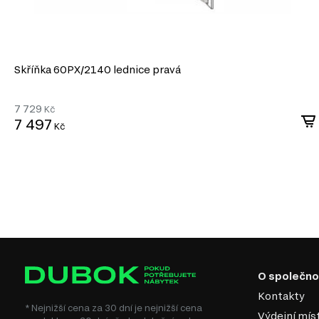
základ pro lakování, laminaci nebo nanášení dekorativních povrchů.
Snadné zpracování. Materiál se dobře hodí pro řezání, frézování a vyt
umožňuje realizaci originálních designových řešení.
Ekologičnost. Kvalitní desky MDF jsou vyráběny s použitím bezpečných 
moderní ekologické standardy.
Skříňka 60PХ/2140 lednice pravá
MDF je univerzální materiál, který spojuje estetiku, pevnost 
činí ideální volbu pro výrobu nábytku v různých stylech.
7 729
Kč
7 497
Kč
O společno
Kontakty
* Nejnižší cena za 30 dní je nejnižší cena
Výdejní mís