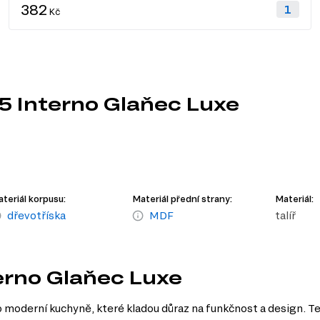
382
Kč
5 Interno Glaňec Luxe
teriál korpusu:
Materiál přední strany:
Materiál:
dřevotříska
MDF
talíř
terno Glaňec Luxe
 moderní kuchyně, které kladou důraz na funkčnost a design. Te