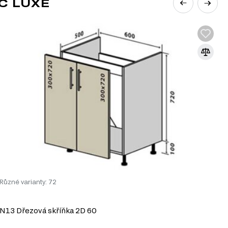
C LUXE
Různé varianty: 72
R
N13 Dřezová skříňka 2D 60
N