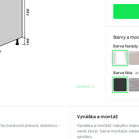
Barvy a mod
Barva fasády
Barva těla:
an
Vynáška a montáž
rta, bankovní převod, dobírkou –
Vynáška a montáž nábytku nejso
ceně zboží. Cena montáže závisí
výrobku.