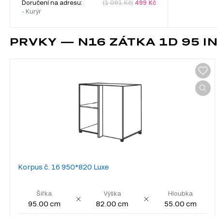
Doručení na adresu:
(1 091 Kč)
499 Kč
- Kurýr
PRVKY — N16 ZÁTKA 1D 95 
Korpus č. 16 950*820 Luxe
Šířka
Výška
Hloubka
95.00 cm
82.00 cm
55.00 cm