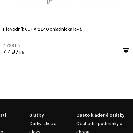
váření složitých tvarů, což
pryskyřic, které splňují
Převodník 60PХ/2140 chladnička levá
a dostupnost, což z něj
7 729
Kč
7 497
Kč
sti
Služby
Často kladené otázky
Dárky, akce a
Obchodní podmínky e-
ta
slevy
shopu