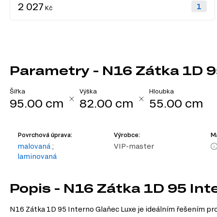
2 027
Kč
Parametry - N16 Zátka 1D 9
Šířka
Výška
Hloubka
95.00 cm
82.00 cm
55.00 cm
Povrchová úprava:
Výrobce:
Ma
malovaná
;
VIP-master
laminovaná
Popis - N16 Zátka 1D 95 In
N16 Zátka 1D 95 Interno Glaňec Luxe je ideálním řešením pro