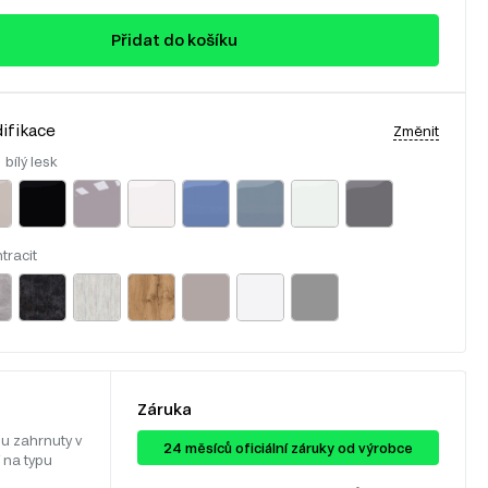
Přidat do košíku
ifikace
Změnit
:
bílý lesk
tracit
Záruka
u zahrnuty v
24 ​​​​měsíců oficiální záruky od výrobce
 na typu