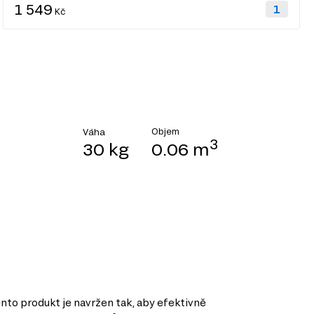
1 549
Kč
Objem
Váha
3
30 kg
0.06 m
nto produkt je navržen tak, aby efektivně