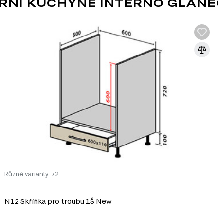
RNÍ KUCHYNĚ INTERNO GLAŇE
y
prostoru pro úložné potřeby, aniž by zabíraly příliš místa v kuchyni.
u údržbu a odolnost vůči každodennímu používání.
tu a dlouhou životnost produktu.
ý povrch, který se snadno čistí.
nadné přizpůsobení skříňky vašemu interiéru.
Různé varianty: 72
N12 Skříňka pro troubu 1Š New