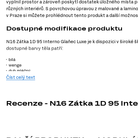
vyplnil prostor a zároveň poskytl dostatek úložného místa 
různých interiérů. S povrchovou úpravou z malované a lamino
v Praze si můžete prohlédnout tento produkt a další možnost
Dostupné modifikace produktu
N16 Zátka 1D 95 Interno Glaňec Luxe je k dispozici v široké 
dostupné barvy těla patří:
bílá
wenge
dub mléčný
šedá
Číst celý text
slonovina
antracit
kašmír
černá
Recenze - N16 Zátka 1D 95 Int
dub Appalačský
beton
borovice natty
beton tmavý
Nymfaea alba
Fasády jsou dostupné v následujících lesklých provedeních: