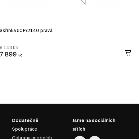
Skříňka 60P/2140 pravá
S
8 143
8
Kč
7 899
7
Kč
Dodatečně
Jsme na sociálních
Spolupráce
sítích
Ochrana osobních