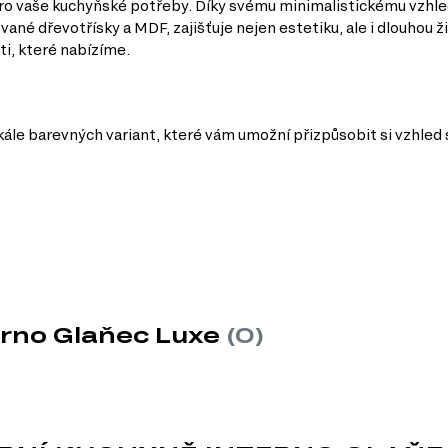
pro vaše kuchyňské potřeby. Díky svému minimalistickému vzhled
vané dřevotřísky a MDF, zajišťuje nejen estetiku, ale i dlouhou
i, které nabízíme.
škále barevných variant, které vám umožní přizpůsobit si vzhled
erno Glaňec Luxe
(0)