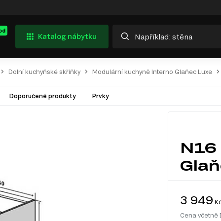
od
Katalog nábytku
Dolní kuchyňské skříňky
Modulární kuchyně Interno Glaňec Luxe
Doporučené produkty
Prvky
N16 
Glaň
3 949
K
Cena včetně