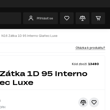
Přihlásit se
N16 Zátka 1D 95 Interno Glaňec Luxe
Otázka k produktu?
Kód zboží:
13480
Zátka 1D 95 Interno
ec Luxe
č
 DPH