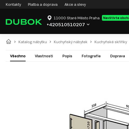
Kontakty
Platba a doprava
Akce a slevy
11000 Staré Město Praha
Navštivte obch
+420510510207
Katalog nábytku
Kuchyňský nábytek
Kuchyňské skříňky
Všechno
Vlastnosti
Popis
Fotografie
Doprava