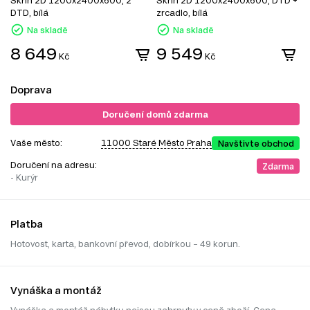
DTD, bílá
zrcadlo, bílá
z
Na skladě
Na skladě
8 649
9 549
Kč
Kč
Doprava
Doručení domů zdarma
Vaše město:
11000 Staré Město Praha
Navštivte obchod
Doručení na adresu:
Zdarma
- Kurýr
Platba
Hotovost, karta, bankovní převod, dobírkou – 49 korun.
Vynáška a montáž
Vynáška a montáž nábytku nejsou zahrnuty v ceně zboží. Cena