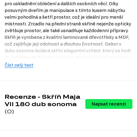
pro uskladnění oblečení a dalších osobních věcí. Díky
posuvným dveřím je manipulace s tímto kusem nábytku
velmi pohodlná a šetří prostor, což je ideální pro menší
místnosti. Zrcadlo na přední straně skříně nejenže opticky
zvětšuje prostor, ale také usnadňuje každodenní přípravy.
Skříň je vyrobena z kvalitní laminované dřevotřísky a MDF,
což zajišťuje její odolnost a dlouhou životnost. Dekor v
dubu sonoma dodává skříni elegantní vzhled, který se hodí
do každého moderního interiéru. Navštivte naši prodejnu v
Praze a objevte, jak může Skříň Maja VII obohatit váš
Číst celý text
domov.
Charakteristiky, vlastnosti a výhody
Moderní design.
Skříň Maja VII se vyznačuje elegantním a
Recenze - Skříň Maja
současným vzhledem, který snadno zapadne do jakéhokoli
VII 180 dub sonoma
interiéru.
Napsat recenzi
Praktické posuvné dveře.
Tento prvek šetří místo a umožňuje
(0)
snadný přístup k obsahu skříně, což oceníte zejména v menších
prostorách.
Zrcadlo na přední straně.
Zrcadlo opticky zvětšuje prostor a
usnadňuje každodenní úpravy, což je praktické pro každého člena
domácnosti.