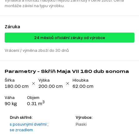
montáže závisí na typu výrobku.
Záruka
24 ​​​​měsíců oficiální záruky od výrobce
Vrácení / výměna zboží do 30 dnů
Parametry - Skříň Maja VII 180 dub sonoma
Šířka
Výška
Hloubka
180.00 cm
200.00 cm
62.00 cm
Váha
Objem
3
90 kg
0.31 m
Druh skříně:
Výrobce:
s posuvnými dveřmi
;
Piaski
se zrcadlem