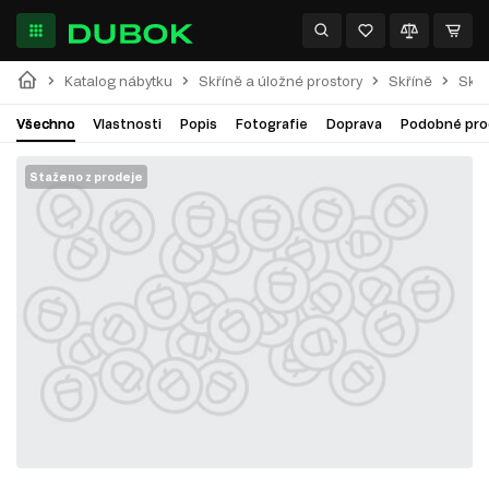
Katalog nábytku
Skříně a úložné prostory
Skříně
Skří
Všechno
Vlastnosti
Popis
Fotografie
Doprava
Podobné pro
Staženo z prodeje