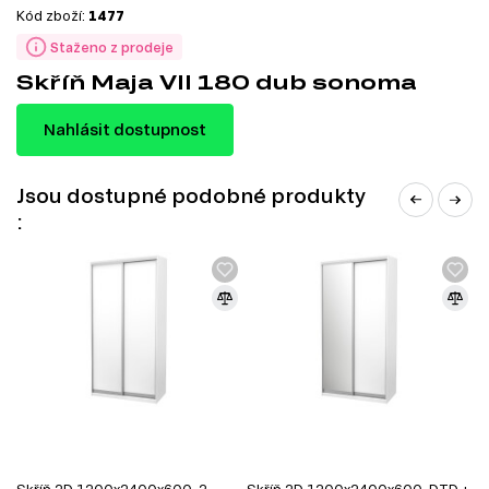
Kód zboží:
1477
Staženo z prodeje
Skříň Maja VII 180 dub sonoma
Nahlásit dostupnost
Jsou dostupné podobné produkty
:
Skříň 2D 1200x2400x600, 2
Skříň 2D 1200x2400x600, DTD +
S