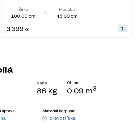
Šířka
Hloubka
100.00 cm
45.00 cm
3 399
Kč
ílá
Objem
Váha
3
86 kg
0.09 m
 úprava:
Materiál korpusu:
aná
dřevotříska