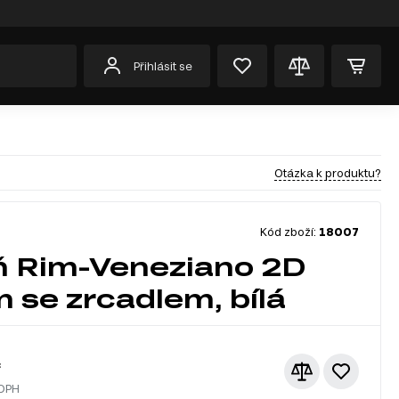
Přihlásit se
Otázka k produktu?
Kód zboží:
18007
ň Rim-Veneziano 2D
m se zrcadlem, bílá
č
 DPH