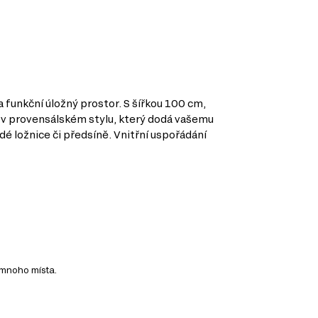
 funkční úložný prostor. S šířkou 100 cm,
a v provensálském stylu, který dodá vašemu
é ložnice či předsíně. Vnitřní uspořádání
 mnoho místa.
ání.