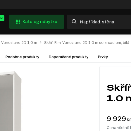
od
Katalog nábytku
-Veneziano 2D 1,0 m
Skříň Rim-Veneziano 2D 1.0 m se zrcadlem, bílá
Podobné produkty
Doporučené produkty
Prvky
Skří
1.0 
9 929
K
Cena včetně