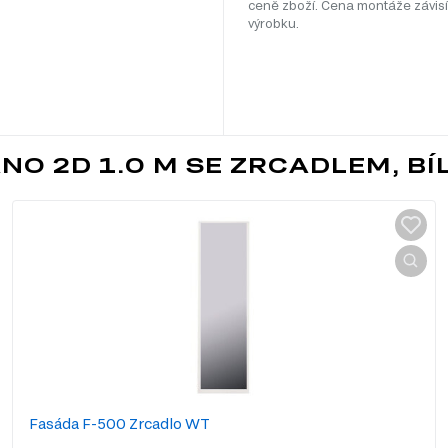
ceně zboží. Cena montáže závisí
výrobku.
NO 2D 1.0 M SE ZRCADLEM, BÍ
Fasáda F-500 Zrcadlo WT