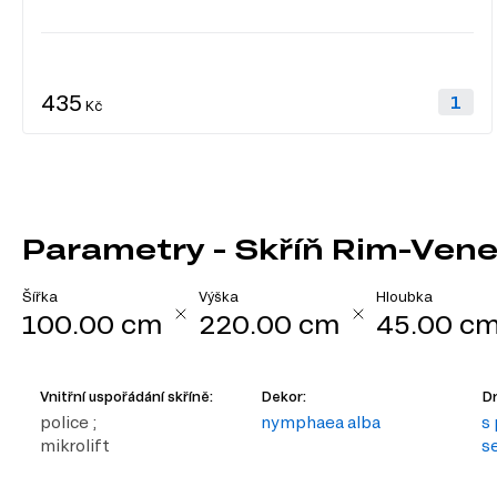
435
Kč
Parametry - Skříň Rim-Venez
Šířka
Výška
Hloubka
100.00 cm
220.00 cm
45.00 c
Vnitřní uspořádání skříně:
Dekor:
Dr
police ;
nymphaea alba
s
mikrolift
s