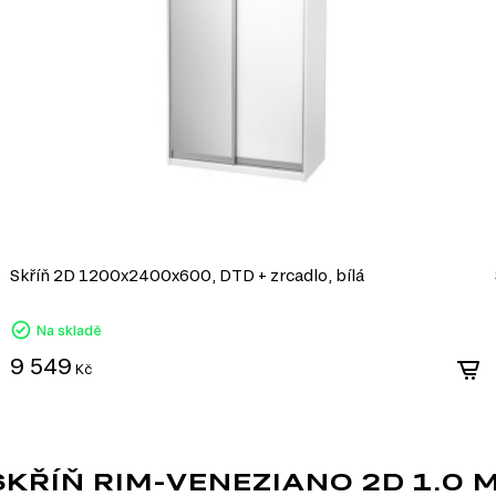
interiéru.
Výhody skleněných fasád:
Estetická atraktivita: Vypadají luxusně a dodáva
kombinují s jinými materiály, jako je kov, dřevo 
Snadná údržba: Skleněné povrchy se snadno čistí
každodenní použití.
Optické zvětšení prostoru: Průhledné nebo tón
interiéru a vizuálně zvětšuje prostor.
Široká barevná škála: Sklo může být lakované
vytvoření nábytku pro jakýkoliv styl interiéru.
Skleněné fasády jsou vynikající volbou pr
Skříň 2D 1200x2400x600, DTD + zrcadlo, bílá
který dodá prostoru eleganci a lehkost.
Na skladě
9 549
Kč
ŘÍŇ RIM-VENEZIANO 2D 1.0 M