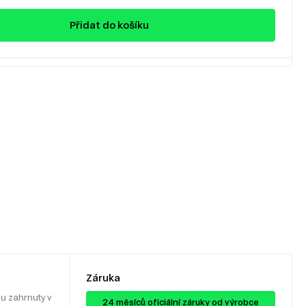
Přidat do košíku
Záruka
u zahrnuty v
24 ​​​​měsíců oficiální záruky od výrobce