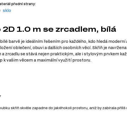
teriál přední strany:
sklo
 2D 1.0 m se zrcadlem, bílá
bílé barvě je ideálním řešením pro každého, kdo hledá moderní a
ožení oblečení, obuvi a dalších osobních věcí. Skříň je navržen
a zrcadlu se stává nejen praktickým, ale i stylovým prvkem každ
tup k vašim věcem a maximální využití prostoru.
y
bku skříň skvěle zapadne do jakéhokoli prostoru, aniž by zabírala příliš
izaci a přístup k vašim věcem, čímž šetří váš čas a prostor.
e šetří místo, ale také opticky zvětšuje prostor a dodává mu vzdušnost.
adno se udržuje, což zaručuje dlouhou životnost a bezproblémové použív