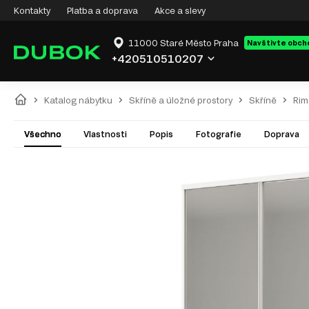
Kontakty
Platba a doprava
Akce a slevy
11000 Staré Město Praha
Navštivte obch
+420510510207
Katalog nábytku
Skříně a úložné prostory
Skříně
Rim
Všechno
Vlastnosti
Popis
Fotografie
Doprava