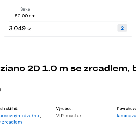
Šířka
50.00 cm
3 049
Kč
iano 2D 1.0 m se zrcadlem, b
m
uh skříně:
Výrobce:
Povrchová
 posuvnými dveřmi
;
VIP-master
laminov
e zrcadlem