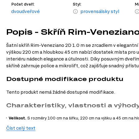
Počet dveří:
Styl:
Ma
dvoudveřové
provensálsky styl
Popis - Skříň Rim-Veneziano
Šatní skříň Rim-Veneziano 2D 1.0 m se zrcadlem v elegantní 
výškou 220 cm a hloubkou 45 cm nabízí dostatek místa pro ul
interiéru nádech elegance a útulnosti. Díky posuvným dveřím 
skříně zahrnuje police a mikrolift, což zajišťuje snadný přís
Dostupné modifikace produktu
Tento produkt nemá žádné dostupné modifikace.
Charakteristiky, vlastnosti a výhod
Velikost.
S rozměry 100 cm na šířku, 220 cm na výšku a 45 cm na hlou
Vnitřní uspořádání.
Obsahuje police a mikrolift, což usnadňuje organ
Číst celý text
Druh skříně.
Dvoudveřová skříň s posuvnými dveřmi a zrcadlem nejenž
Povrchová úprava.
Laminovaná skříň je odolná vůči poškrábání a sn