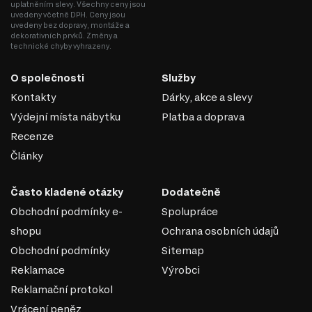
uplatněním slevy. Všechny ceny jsou
Odolnost vůči vlivům: Laminované DTD je dobře chráněné proti
uvedeny včetně DPH. Ceny jsou
vlhkosti, ultrafialovému záření a mechanickému poškození.
uvedeny bez dopravy, montáže a
Ekologičnost: Moderní výrobci zajišťují minimální úroveň emisí
dekorativních prvků. Změny a
formaldehydu v souladu s ekologickými normami.
technické chyby vyhrazeny.
DTD je praktickým a ekonomickým řešením v nábytkářské
O společnosti
Služby
výrobě, které umožňuje vytvářet jak standardní, tak
jedinečné designové produkty.
Kontakty
Dárky, akce a slevy
Výdejní místa nábytku
Platba a doprava
Recenze
Články
Často kladené otázky
Dodatečně
Obchodní podmínky e-
Spolupráce
shopu
Ochrana osobních údajů
Obchodní podmínky
Sitemap
Reklamace
Výrobci
Reklamační protokol
Vrácení peněz