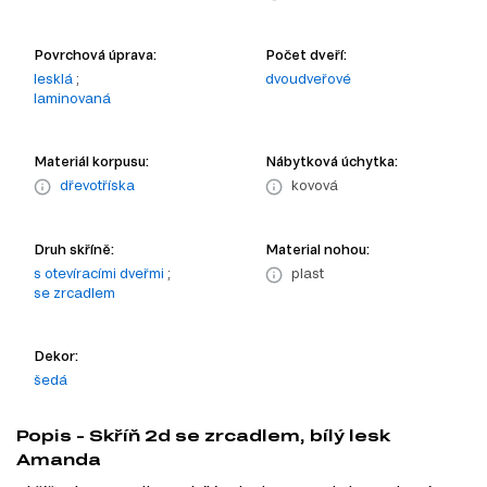
Povrchová úprava:
Počet dveří:
lesklá
;
dvoudveřové
laminovaná
Materiál korpusu:
Nábytková úchytka:
dřevotříska
kovová
Druh skříně:
Material nohou:
s otevíracími dveřmi
;
plast
se zrcadlem
Dekor:
šedá
Popis - Skříň 2d se zrcadlem, bílý lesk
Amanda