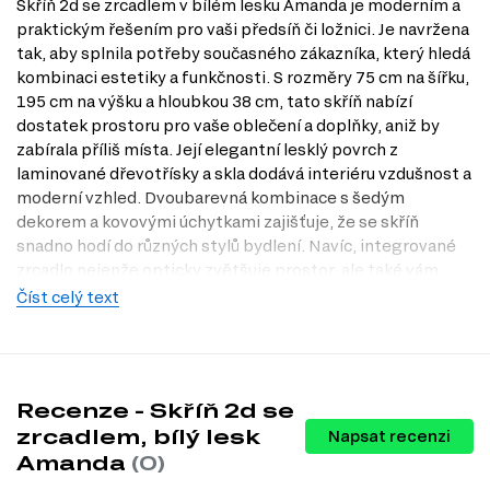
Skříň 2d se zrcadlem v bílém lesku Amanda je moderním a
praktickým řešením pro vaši předsíň či ložnici. Je navržena
tak, aby splnila potřeby současného zákazníka, který hledá
kombinaci estetiky a funkčnosti. S rozměry 75 cm na šířku,
195 cm na výšku a hloubkou 38 cm, tato skříň nabízí
dostatek prostoru pro vaše oblečení a doplňky, aniž by
zabírala příliš místa. Její elegantní lesklý povrch z
laminované dřevotřísky a skla dodává interiéru vzdušnost a
moderní vzhled. Dvoubarevná kombinace s šedým
dekorem a kovovými úchytkami zajišťuje, že se skříň
snadno hodí do různých stylů bydlení. Navíc, integrované
zrcadlo nejenže opticky zvětšuje prostor, ale také vám
poskytne praktickou funkčnost při každodenním oblékání.
Číst celý text
Charakteristiky, vlastnosti a výhody
Moderní design.
Skříň v bílém lesku s elegantním zrcadlem se
hodí do každého moderního interiéru.
Recenze - Skříň 2d se
Praktické rozměry.
S šířkou 75 cm a výškou 195 cm je ideální pro
menší prostory, kde potřebujete efektivně využít každý centimetr.
zrcadlem, bílý lesk
Napsat recenzi
Vnitřní uspořádání.
Mikro lift zajišťuje snadný přístup k obsahu
Amanda
(0)
skříně, což zjednodušuje organizaci vašeho oblečení.
Vysoce kvalitní materiály.
Dřevotříska a sklo zaručují dlouhou