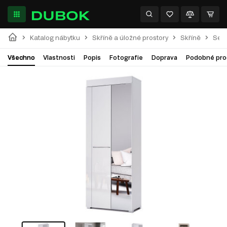
Katalog nábytku
Skříně a úložné prostory
Skříně
Séri
Všechno
Vlastnosti
Popis
Fotografie
Doprava
Podobné pro