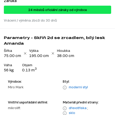
Záruka
24 ​​​​měsíců oficiální záruky od výrobce
Vrácení / výměna zboží do 30 dnů
Parametry - Skříň 2d se zrcadlem, bílý lesk
Amanda
Šířka
Výška
Hloubka
75.00 cm
195.00 cm
38.00 cm
Váha
Objem
3
56 kg
0.13 m
Výrobce:
Styl:
Miro Mark
moderní styl
Vnitřní uspořádání skříně:
Materiál přední strany:
mikrolift
dřevotříska
;
sklo