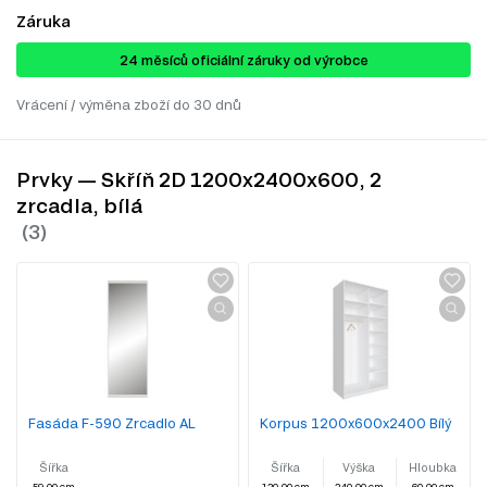
Záruka
24 ​​​​měsíců oficiální záruky od výrobce
Vrácení / výměna zboží do 30 dnů
Prvky — Skříň 2D 1200x2400x600, 2
zrcadla, bílá
Fasáda F-590 Zrcadlo AL
Korpus 1200x600x2400 Bílý
Šířka
Šířka
Výška
Hloubka
59.00 cm
120.00 cm
240.00 cm
60.00 cm