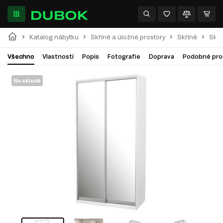
Katalog nábytku
Skříně a úložné prostory
Skříně
Skří
Všechno
Vlastnosti
Popis
Fotografie
Doprava
Podobné pro
Na skladě