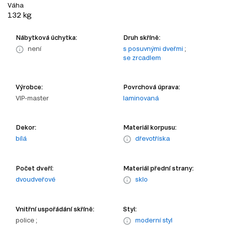
Váha
132 kg
Nábytková úchytka:
Druh skříně:
není
s posuvnými dveřmi
;
se zrcadlem
Výrobce:
Povrchová úprava:
VIP-master
laminovaná
Dekor:
Materiál korpusu:
bílá
dřevotříska
Počet dveří:
Materiál přední strany:
dvoudveřové
sklo
Vnitřní uspořádání skříně:
Styl:
police ;
moderní styl