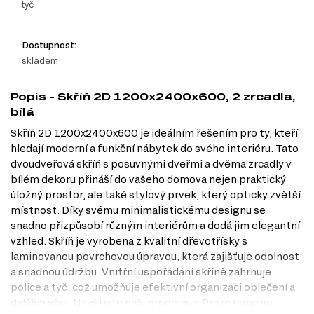
tyč
Dostupnost:
skladem
Popis - Skříň 2D 1200x2400x600, 2 zrcadla,
bílá
Skříň 2D 1200x2400x600 je ideálním řešením pro ty, kteří
hledají moderní a funkční nábytek do svého interiéru. Tato
dvoudveřová skříň s posuvnými dveřmi a dvěma zrcadly v
bílém dekoru přináší do vašeho domova nejen praktický
úložný prostor, ale také stylový prvek, který opticky zvětší
místnost. Díky svému minimalistickému designu se
snadno přizpůsobí různým interiérům a dodá jim elegantní
vzhled. Skříň je vyrobena z kvalitní dřevotřísky s
laminovanou povrchovou úpravou, která zajišťuje odolnost
a snadnou údržbu. Vnitřní uspořádání skříně zahrnuje
police a tyč, což umožňuje efektivní organizaci oblečení a
dalších věcí. Navštivte naši prodejnu v Praze nebo se