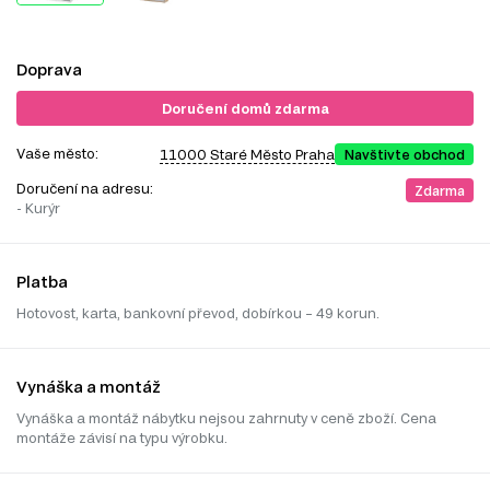
Doprava
Doručení domů zdarma
Vaše město:
11000 Staré Město Praha
Navštivte obchod
Doručení na adresu:
Zdarma
- Kurýr
Platba
Hotovost, karta, bankovní převod, dobírkou – 49 korun.
Vynáška a montáž
Vynáška a montáž nábytku nejsou zahrnuty v ceně zboží. Cena
montáže závisí na typu výrobku.