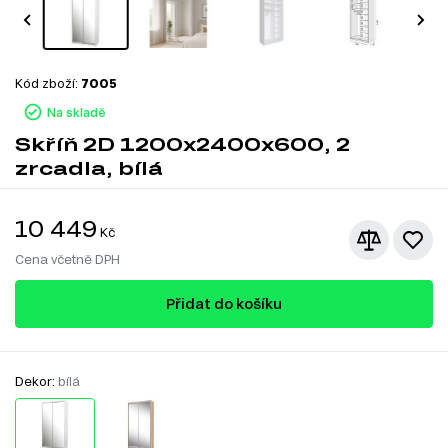
Kód zboží:
7005
Na skladě
Skříň 2D 1200x2400x600, 2
zrcadla, bílá
10 449
Kč
Cena včetně DPH
Přidat do košíku
Dekor:
bílá