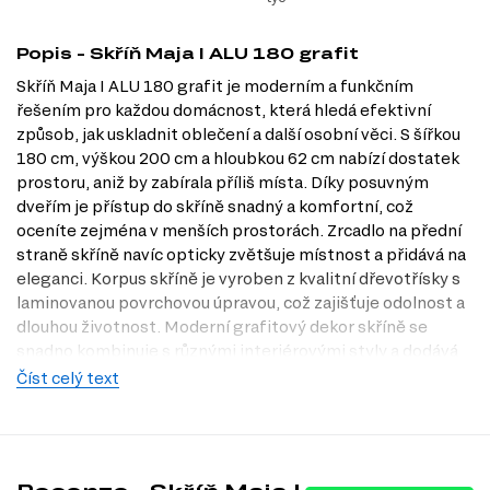
Popis - Skříň Maja I ALU 180 grafit
Skříň Maja I ALU 180 grafit je moderním a funkčním
řešením pro každou domácnost, která hledá efektivní
způsob, jak uskladnit oblečení a další osobní věci. S šířkou
180 cm, výškou 200 cm a hloubkou 62 cm nabízí dostatek
prostoru, aniž by zabírala příliš místa. Díky posuvným
dveřím je přístup do skříně snadný a komfortní, což
oceníte zejména v menších prostorách. Zrcadlo na přední
straně skříně navíc opticky zvětšuje místnost a přidává na
eleganci. Korpus skříně je vyroben z kvalitní dřevotřísky s
laminovanou povrchovou úpravou, což zajišťuje odolnost a
dlouhou životnost. Moderní grafitový dekor skříně se
snadno kombinuje s různými interiérovými styly a dodává
prostoru sofistikovaný vzhled. Pro maximální funkčnost je
Číst celý text
skříň vybavena policemi a tyčí na oblečení, což umožňuje
efektivní organizaci vašich věcí. Objevte pohodlí a styl s
nábytkem z našeho obchodu Dubok.cz a navštivte naši
prodejnu v Praze pro osobní prohlídku!