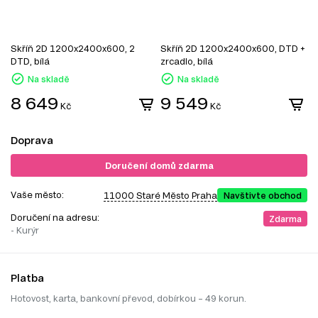
Skříň 2D 1200x2400x600, 2
Skříň 2D 1200x2400x600, DTD +
S
DTD, bílá
zrcadlo, bílá
z
Na skladě
Na skladě
8 649
9 549
Kč
Kč
Doprava
Doručení domů zdarma
Vaše město:
11000 Staré Město Praha
Navštivte obchod
Doručení na adresu:
Zdarma
- Kurýr
Platba
Hotovost, karta, bankovní převod, dobírkou – 49 korun.