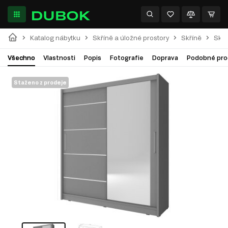
Katalog nábytku
Skříně a úložné prostory
Skříně
Skří
Všechno
Vlastnosti
Popis
Fotografie
Doprava
Podobné pro
Staženo z prodeje