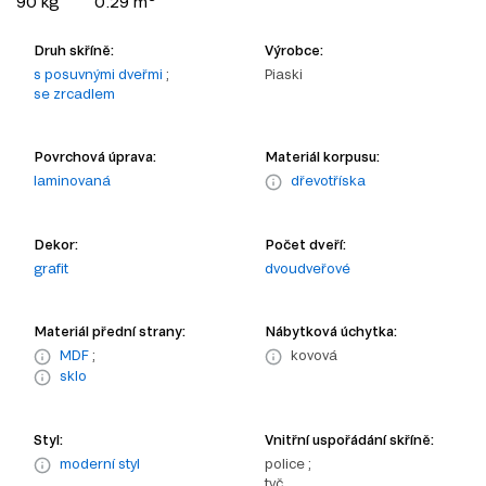
90 kg
0.29 m
Druh skříně:
Výrobce:
s posuvnými dveřmi
;
Piaski
se zrcadlem
Povrchová úprava:
Materiál korpusu:
laminovaná
dřevotříska
Dekor:
Počet dveří:
grafit
dvoudveřové
Materiál přední strany:
Nábytková úchytka:
MDF
;
kovová
sklo
Styl:
Vnitřní uspořádání skříně:
moderní styl
police ;
tyč