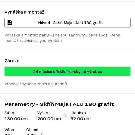
Vynáška a montáž
Návod - Skříň Maja I ALU 180 grafit
Vynáška a montáž nábytku nejsou zahrnuty v ceně zboží. Cena
montáže závisí na typu výrobku.
Záruka
24 ​​​​měsíců oficiální záruky od výrobce
Vrácení / výměna zboží do 30 dnů
Parametry - Skříň Maja I ALU 180 grafit
Šířka
Výška
Hloubka
180.00 cm
200.00 cm
62.00 cm
Váha
Objem
3