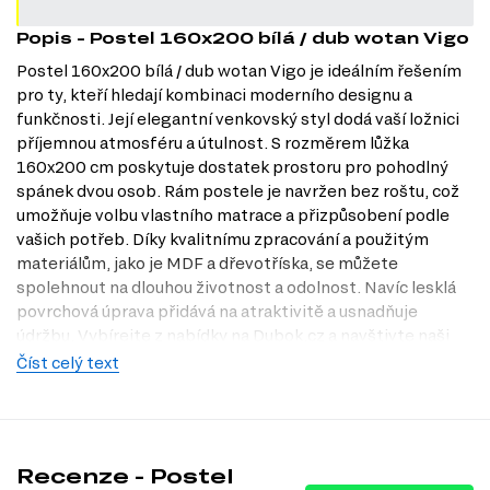
Popis - Postel 160x200 bílá / dub wotan Vigo
Postel 160x200 bílá / dub wotan Vigo je ideálním řešením
pro ty, kteří hledají kombinaci moderního designu a
funkčnosti. Její elegantní venkovský styl dodá vaší ložnici
příjemnou atmosféru a útulnost. S rozměrem lůžka
160x200 cm poskytuje dostatek prostoru pro pohodlný
spánek dvou osob. Rám postele je navržen bez roštu, což
umožňuje volbu vlastního matrace a přizpůsobení podle
vašich potřeb. Díky kvalitnímu zpracování a použitým
materiálům, jako je MDF a dřevotříska, se můžete
spolehnout na dlouhou životnost a odolnost. Navíc lesklá
povrchová úprava přidává na atraktivitě a usnadňuje
údržbu. Vybírejte z nabídky na Dubok.cz a navštivte naši
prodejnu v Praze, kde si můžete postel prohlédnout na
Číst celý text
vlastní oči.
Dostupné modifikace produktu
Postel je dostupná v několika rozměrech lůžka:
Recenze - Postel