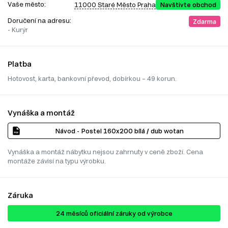
Vaše město:
11000 Staré Město Praha
Navštivte obchod
Doručení na adresu:
Zdarma
- Kurýr
Platba
Hotovost, karta, bankovní převod, dobírkou – 49 korun.
Vynáška a montáž
Návod - Postel 160x200 bílá / dub wotan
Vynáška a montáž nábytku nejsou zahrnuty v ceně zboží. Cena
montáže závisí na typu výrobku.
Záruka
24 ​​​​měsíců oficiální záruky od výrobce