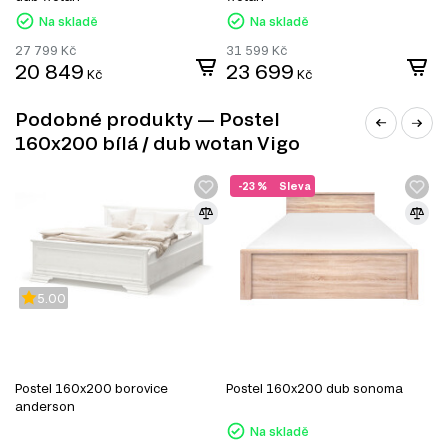
Konferenční stolky
Na skladě
Na skladě
Jídelní stoly
Jednolůžková postel
27 799
Kč
31 599
Kč
2
20 849
23 699
Manželské postele
Kč
Kč
Šatní skříň
Úložný prostor
Podobné produkty — Postel
Noční stolky
160x200 bílá / dub wotan Vigo
Nástěnné police a skříňky
Kancelářské stoly
-23 %
Sleva
5.00
Postel 160x200 borovice
Postel 160x200 dub sonoma
P
anderson
Na skladě