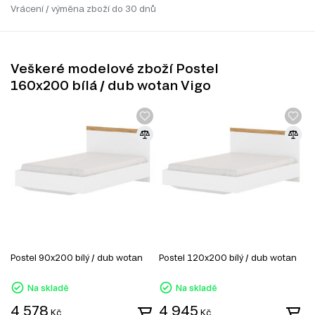
Vrácení / výměna zboží do 30 dnů
Veškeré modelové zboží Postel
160x200 bílá / dub wotan Vigo
Postel 90x200 bílý / dub wotan
Postel 120x200 bílý / dub wotan
Na skladě
Na skladě
4 578
4 945
Kč
Kč