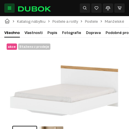
Katalog nábytku
Postele a rošty
Postele
Manželské po
Všechno
Vlastnosti
Popis
Fotografie
Doprava
Podobné pro
akce
Staženo z prodeje