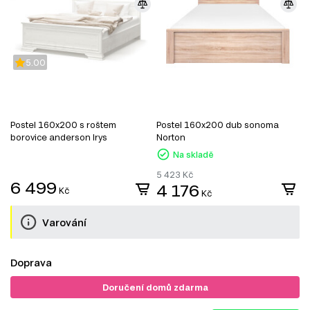
5.00
Postel 160x200 s roštem
Postel 160x200 dub sonoma
P
borovice anderson Irys
Norton
D
Na skladě
5 423
Kč
6
6 499
4 176
Kč
Kč
Varování
Doprava
Doručení domů zdarma