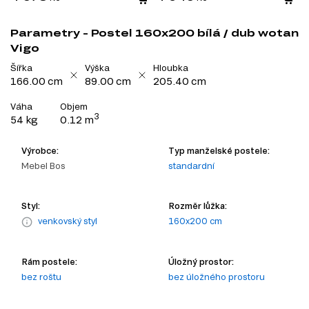
Parametry - Postel 160x200 bílá / dub wotan
Vigo
Šířka
Výška
Hloubka
166.00 cm
89.00 cm
205.40 cm
Váha
Objem
3
54 kg
0.12 m
Výrobce:
Typ manželské postele:
Mebel Bos
standardní
Styl:
Rozměr lůžka:
venkovský styl
160x200 cm
Rám postele:
Úložný prostor:
bez roštu
bez úložného prostoru