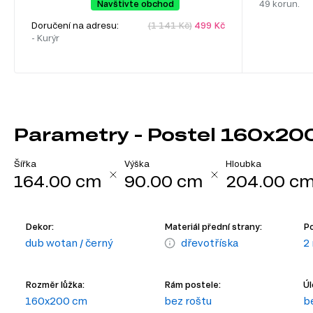
Navštivte obchod
49 korun.
Doručení na adresu:
(1 141 Kč)
499 Kč
- Kurýr
Parametry - Postel 160x20
Šířka
Výška
Hloubka
164.00 cm
90.00 cm
204.00 c
Dekor:
Materiál přední strany:
Po
dub wotan / černý
dřevotříska
2
Rozměr lůžka:
Rám postele:
Úl
160x200 cm
bez roštu
b