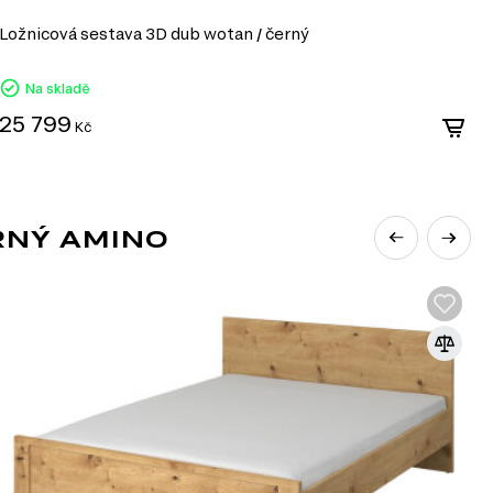
Ložnicová sestava 3D dub wotan / černý
S
Na skladě
25 799
8
Kč
RNÝ AMINO