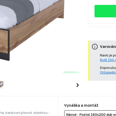
Varován
Navíc je p
Rošt 160
Doporučuj
Ortopedic
Vynáška a montáž
rta, bankovní převod, dobírkou –
Návod - Postel 160x200 dub w