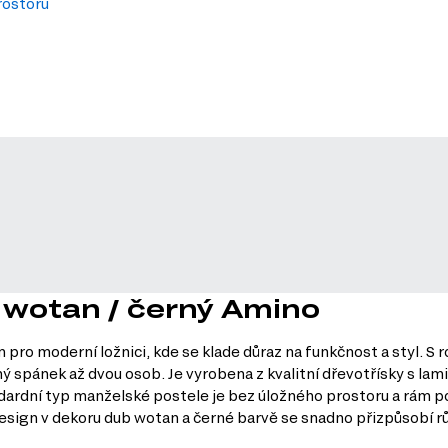
rostoru
 wotan / černý Amino
pro moderní ložnici, kde se klade důraz na funkčnost a styl. S 
 spánek až dvou osob. Je vyrobena z kvalitní dřevotřísky s lam
ndardní typ manželské postele je bez úložného prostoru a rám p
design v dekoru dub wotan a černé barvě se snadno přizpůsobí r