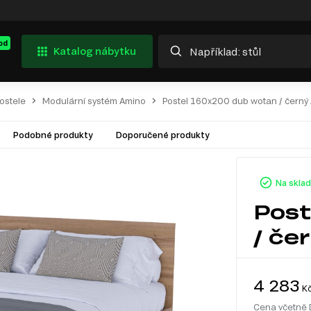
od
Katalog nábytku
ostele
Modulární systém Amino
Postel 160x200 dub wotan / černý
Podobné produkty
Doporučené produkty
Na skla
Post
/ če
4 283
K
Cena včetně