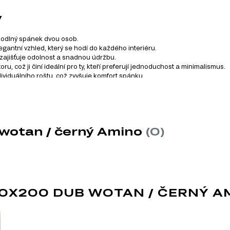
y
hodlný spánek dvou osob.
gantní vzhled, který se hodí do každého interiéru.
ajišťuje odolnost a snadnou údržbu.
, což ji činí ideální pro ty, kteří preferují jednoduchost a minimalismus.
viduálního roštu, což zvyšuje komfort spánku.
ouhou životnost postele.
vého systému Amino, který zahrnuje celkem 17 produktů. Tento 
 wotan / černý Amino
(0)
60X200 DUB WOTAN / ČERNÝ A