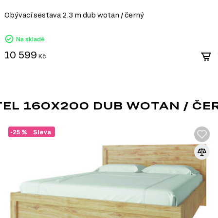
Obývací sestava 2.3 m dub wotan / černý
Na skladě
10 599
Kč
EL 160X200 DUB WOTAN / ČE
-25 %
Sleva