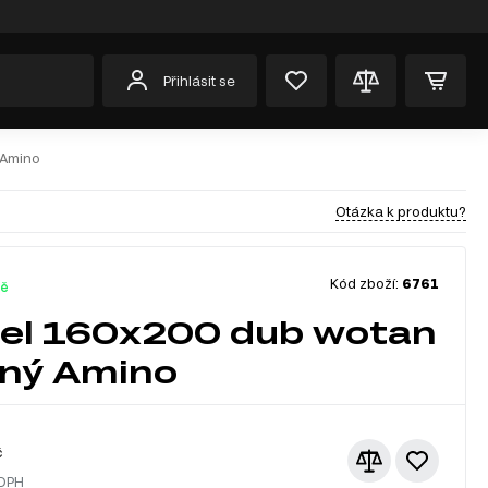
Přihlásit se
 Amino
Otázka k produktu?
Kód zboží:
6761
dě
el 160x200 dub wotan
rný Amino
č
 DPH