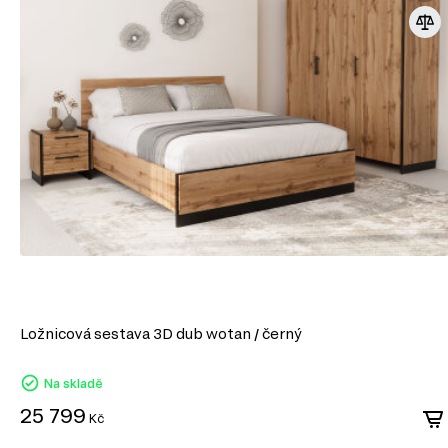
Botníky do předsíně
Kancelářské stoly
Ložnicová sestava 3D dub wotan / černý
Na skladě
25 799
Kč