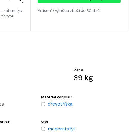
u zahrnuty v
Vrácení / výměna zboží do 30 dnů
 na typu
Váha
39 kg
Materiál korpusu:
os
dřevotříska
nohou:
Styl:
moderní styl