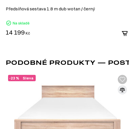
moderního designu ve vašem domově!
Předsíňová sestava 1.8 m dub wotan / černý
Na skladě
14 199
Kč
PODOBNÉ PRODUKTY — POST
-23 %
Sleva