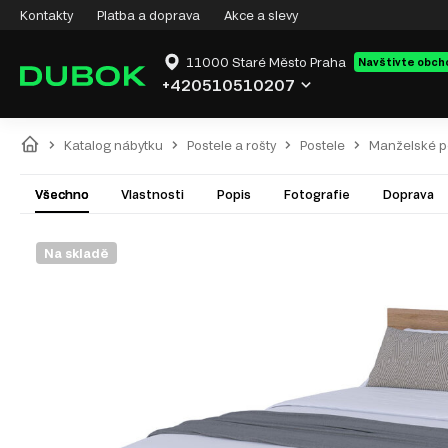
Kontakty
Platba a doprava
Akce a slevy
11000 Staré Město Praha
Navštivte obch
+420510510207
Katalog nábytku
Postele a rošty
Postele
Manželské p
Všechno
Vlastnosti
Popis
Fotografie
Doprava
Na skladě