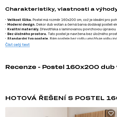
Charakteristiky, vlastnosti a výhod
Velikost lůžka.
Postel má rozměr 160x200 cm, což je ideální pro po
Moderní design.
Dekor dub wotan a černá barva dodávají posteli ele
Kvalitní materiály.
Dřevotříska s laminovanou povrchovou úpravou z
Bez úložného prostoru.
Tato postel je navržena bez úložného prostoru
Standardní typ postele.
Rám postele bez roštu umožňuje volbu indi
Plastové nohy.
Stabilní a odolné nohy z plastu zajišťují pevnost a dl
Číst celý text
Informace o sérii nábytku
Postel 160x200 dub wotan / černý Amino je součástí modulo
Recenze - Postel 160x200 dub
každou místnost. Můžete si vybrat z následujících kategorií:
TV stolky
Komody
Konferenční stolky
Manželské postele
HOTOVÁ ŘEŠENÍ S POSTEL 1
Šatní panely do předsíně
Šatní skříň
Úložný prostor
Noční stolky