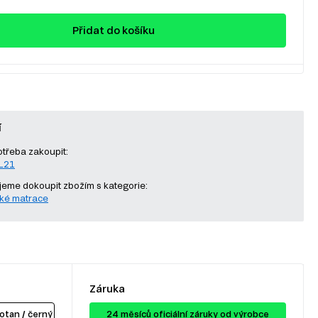
Přidat do košíku
í
otřeba zakoupit:
-L21
eme dokoupit zbožím s kategorie:
ké matrace
Záruka
otan / černý
24 ​​​​měsíců oficiální záruky od výrobce