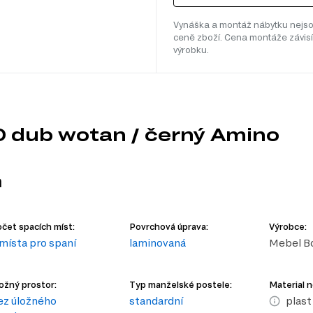
Vynáška a montáž nábytku nejso
ceně zboží. Cena montáže závisí
výrobku.
0 dub wotan / černý Amino
m
čet spacích míst:
Povrchová úprava:
Výrobce:
 místa pro spaní
laminovaná
Mebel B
ožný prostor:
Typ manželské postele:
Material 
ez úložného
standardní
plast