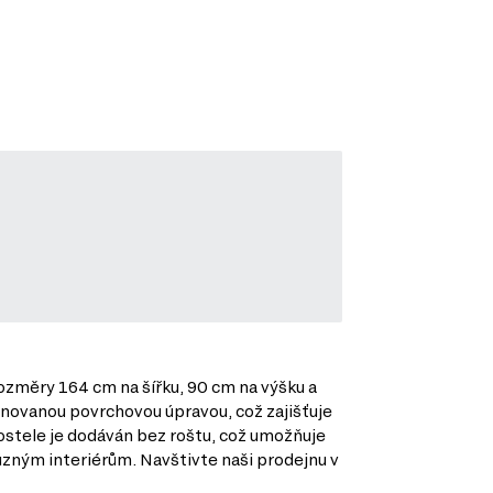
rozměry 164 cm na šířku, 90 cm na výšku a
inovanou povrchovou úpravou, což zajišťuje
ostele je dodáván bez roštu, což umožňuje
ůzným interiérům. Navštivte naši prodejnu v