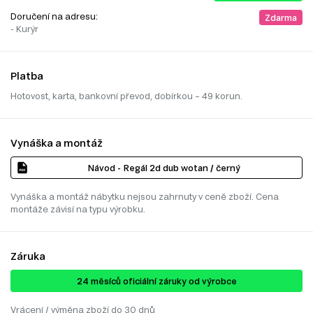
Doručení na adresu:
Zdarma
- Kurýr
Platba
Hotovost, karta, bankovní převod, dobírkou – 49 korun.
Vynáška a montáž
Návod - Regál 2d dub wotan / černý
Vynáška a montáž nábytku nejsou zahrnuty v ceně zboží. Cena
montáže závisí na typu výrobku.
Záruka
24 ​​​​měsíců oficiální záruky od výrobce
Vrácení / výměna zboží do 30 dnů