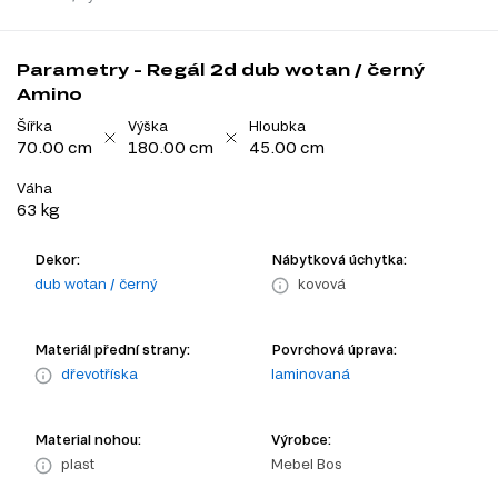
Parametry - Regál 2d dub wotan / černý
Amino
Šířka
Výška
Hloubka
70.00 cm
180.00 cm
45.00 cm
Váha
63 kg
Dekor:
Nábytková úchytka:
dub wotan / černý
kovová
Materiál přední strany:
Povrchová úprava:
dřevotříska
laminovaná
Material nohou:
Výrobce:
plast
Mebel Bos