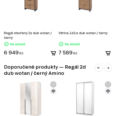
Komody
Konferenční stolky
Manželské postele
Šatní panely do předsíně
Šatní skříň
Úložný prostor
Noční stolky
Regál otevřený 2s dub wotan /
Vitrína 1d1w dub wotan / černý
V
Botníky do předsíně
černý
č
Kancelářské stoly
Na skladě
Na skladě
6 949
7 589
Kč
Kč
Doporučené produkty — Regál 2d
dub wotan / černý Amino