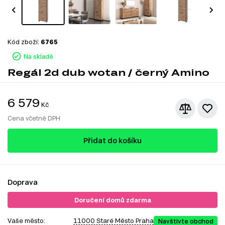
Kód zboží:
6765
Na skladě
Regál 2d dub wotan / černý Amino
6 579
Kč
Cena včetně DPH
Přidat do košíku
Doprava
Doručení domů zdarma
Vaše město:
11000 Staré Město Praha
Navštivte obchod