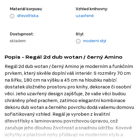
Materiál korpusu:
Vzhled knihovny:
dřevotříska
uzavřené
Dostupnost:
Styl:
skladem
moderní styl
Popis - Regál 2d dub wotan / černý Amino
Regál 2d dub wotan / černý Amino je moderním a funkčním
prvkem, který skvěle doplní váš interiér. S rozměry 70 cm
na šířku, 180 cm na výšku a 45 cm na hloubku nabízí
dostatek úložného prostoru pro knihy, dekorace či osobní
věci. Jeho uzavřený design zajišťuje, že vaše věci budou
chráněny před prachem, zatímco elegantní kombinace
dekoru dub wotan a černého povrchu dodá vašemu domovu
sofistikovaný vzhled. Regál je vyroben z kvalitní
dřevotřísky s laminovanou povrchovou úpravou, což
zaručuje jeho dlouhou životnost a snadnou údržbu. Kovové
úchytky a plastové nohy přidávají na moderním stylu a