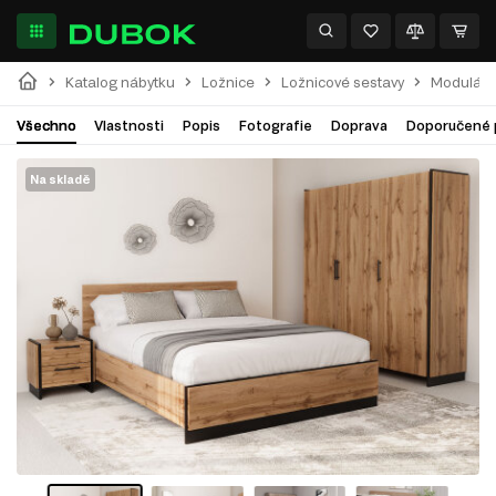
Katalog nábytku
Ložnice
Ložnicové sestavy
Modulárn
Všechno
Vlastnosti
Popis
Fotografie
Doprava
Doporučené 
Na skladě