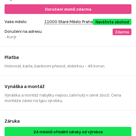
Doručení domů zdarma
Vaše město:
11000 Staré Město Praha
Navštivte obchod
Doručení na adresu:
Zdarma
- Kurýr
Platba
Hotovost, karta, bankovní převod, dobírkou – 49 korun.
Vynáška a montáž
Vynáška a montáž nábytku nejsou zahrnuty v ceně zboží. Cena
montáže závisí na typu výrobku.
Záruka
24 ​​​​měsíců oficiální záruky od výrobce