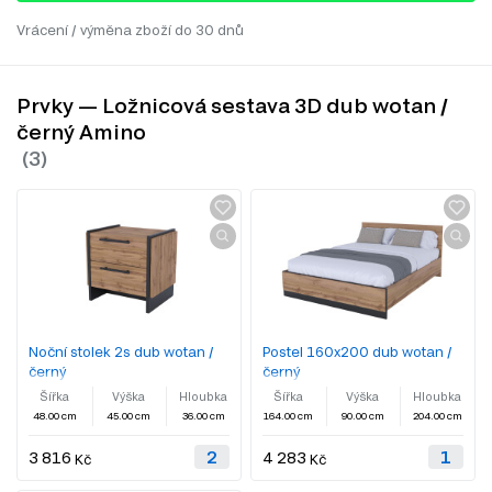
Vrácení / výměna zboží do 30 dnů
Prvky — Ložnicová sestava 3D dub wotan /
černý Amino
Noční stolek 2s dub wotan /
Postel 160x200 dub wotan /
černý
černý
Šířka
Výška
Hloubka
Šířka
Výška
Hloubka
48.00 cm
45.00 cm
36.00 cm
164.00 cm
90.00 cm
204.00 cm
3 816
4 283
Kč
Kč