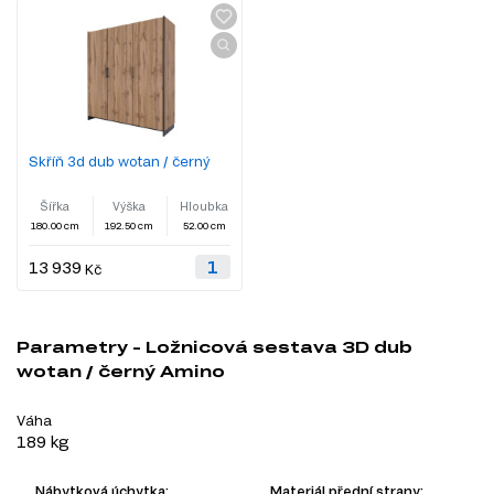
Skříň 3d dub wotan / černý
Šířka
Výška
Hloubka
180.00 cm
192.50 cm
52.00 cm
13 939
Kč
Parametry - Ložnicová sestava 3D dub
wotan / černý Amino
Váha
189 kg
Nábytková úchytka:
Materiál přední strany: