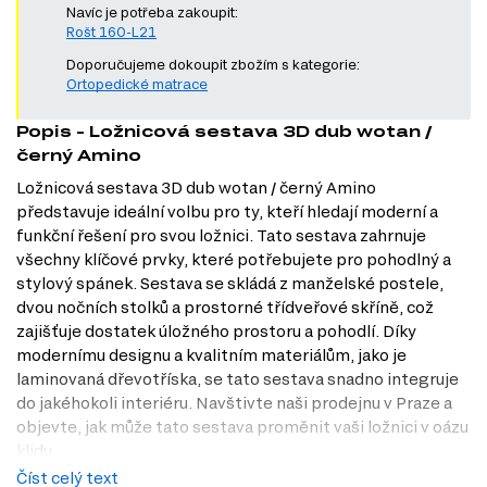
Navíc je potřeba zakoupit:
Rošt 160-L21
Doporučujeme dokoupit zbožím s kategorie:
Ortopedické matrace
Popis - Ložnicová sestava 3D dub wotan /
černý Amino
Ložnicová sestava 3D dub wotan / černý Amino
představuje ideální volbu pro ty, kteří hledají moderní a
funkční řešení pro svou ložnici. Tato sestava zahrnuje
všechny klíčové prvky, které potřebujete pro pohodlný a
stylový spánek. Sestava se skládá z manželské postele,
dvou nočních stolků a prostorné třídveřové skříně, což
zajišťuje dostatek úložného prostoru a pohodlí. Díky
modernímu designu a kvalitním materiálům, jako je
laminovaná dřevotříska, se tato sestava snadno integruje
do jakéhokoli interiéru. Navštivte naši prodejnu v Praze a
objevte, jak může tato sestava proměnit vaši ložnici v oázu
klidu.
Číst celý text