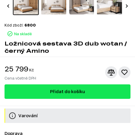
Kód zboží:
6800
Na skladě
Ložnicová sestava 3D dub wotan /
černý Amino
25 799
Kč
Cena včetně DPH
Přidat do košíku
Varování
Doprava