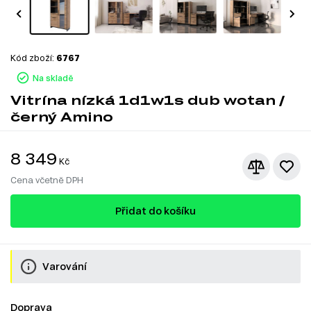
Kód zboží:
6767
Na skladě
Vitrína nízká 1d1w1s dub wotan /
černý Amino
8 349
Kč
Cena včetně DPH
Přidat do košíku
Varování
Doprava