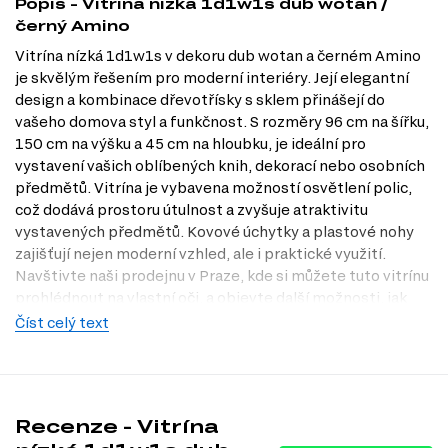
Popis - Vitrína nízká 1d1w1s dub wotan /
černý Amino
Vitrína nízká 1d1w1s v dekoru dub wotan a černém Amino
je skvělým řešením pro moderní interiéry. Její elegantní
design a kombinace dřevotřísky s sklem přinášejí do
vašeho domova styl a funkčnost. S rozměry 96 cm na šířku,
150 cm na výšku a 45 cm na hloubku, je ideální pro
vystavení vašich oblíbených knih, dekorací nebo osobních
předmětů. Vitrína je vybavena možností osvětlení polic,
což dodává prostoru útulnost a zvyšuje atraktivitu
vystavených předmětů. Kovové úchytky a plastové nohy
zajišťují nejen moderní vzhled, ale i praktické využití.
Navštivte naši prodejnu v Praze, kde si můžete tuto vitrínu
prohlédnout na vlastní oči, a objevte další možnosti, jak
obohatit váš interiér.
Číst celý text
Charakteristiky, vlastnosti a výhody
Stylový design.
Moderní vzhled vitríny se skvěle hodí do různých
interiérů, od minimalistických po klasické.
Recenze - Vitrína
Možnost osvětlení.
Osvětlení polic přidává na atraktivitě a vytváří
příjemnou atmosféru ve vašem domově.