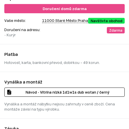
Doručení domů zdarma
Vaše město:
11000 Staré Město Praha
Navštivte obchod
Doručení na adresu:
Zdarma
- Kurýr
Platba
Hotovost, karta, bankovní převod, dobírkou – 49 korun.
Vynáška a montáž
Návod - Vitrína nízká 1d1w1s dub wotan / černý
Vynáška a montáž nábytku nejsou zahrnuty v ceně zboží. Cena
montáže závisí na typu výrobku.
Záruka