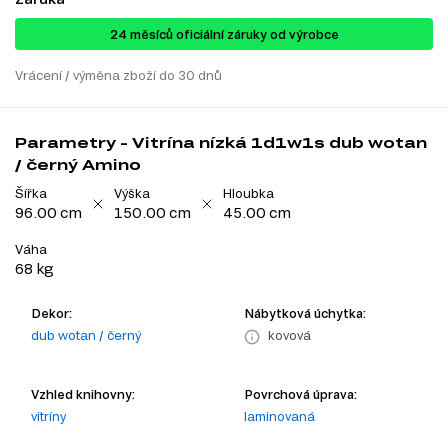
24 ​​​​měsíců oficiální záruky od výrobce
Vrácení / výměna zboží do 30 dnů
Parametry - Vitrína nízká 1d1w1s dub wotan
/ černý Amino
Šířka
Výška
Hloubka
96.00 cm
150.00 cm
45.00 cm
Váha
68 kg
Dekor:
Nábytková úchytka:
dub wotan / černý
kovová
Vzhled knihovny:
Povrchová úprava:
vitríny
laminovaná