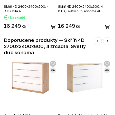
Skříňová kolejnice Standard 2700 AL, 1 ks – 270.00 cm
Fasáda F-680 Zrcadlo AL, 4 ks – 68.00 cm
Skříň 4D 2400x2400x600, 4
Skříň 4D 2400x2400x600, 4
S
DTD, bílá AL
DTD, Světlý dub sonoma AL
D
Na skladě
16 249
16 249
1
Kč
Kč
Doporučené produkty — Skříň 4D
2700x2400x600, 4 zrcadla, Světlý
dub sonoma
DŘEVOTŘÍSKA
DTD (dřevotřísková deska) je jedním z nejrozšířenějších
materiálů v nábytkářském průmyslu. Vyrábí se lisováním
dřevních třísek pod vysokým tlakem s přidáním
syntetických pryskyřic jako pojiva. DTD je základním