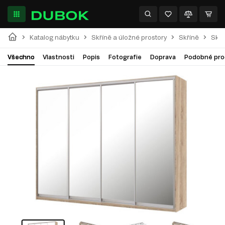
Katalog nábytku
Skříně a úložné prostory
Skříně
Skří
Všechno
Vlastnosti
Popis
Fotografie
Doprava
Podobné pro