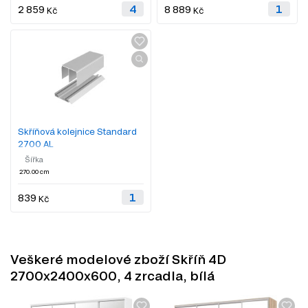
2 859
8 889
Kč
Kč
Skříňová kolejnice Standard
2700 AL
Šířka
270.00 cm
839
Kč
Veškeré modelové zboží Skříň 4D
2700x2400x600, 4 zrcadla, bílá