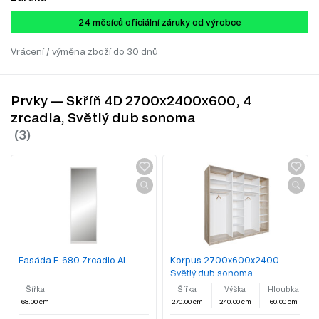
24 ​​​​měsíců oficiální záruky od výrobce
Vrácení / výměna zboží do 30 dnů
Prvky — Skříň 4D 2700x2400x600, 4
zrcadla, Světlý dub sonoma
Fasáda F-680 Zrcadlo AL
Korpus 2700x600x2400
Světlý dub sonoma
Šířka
Šířka
Výška
Hloubka
68.00 cm
270.00 cm
240.00 cm
60.00 cm