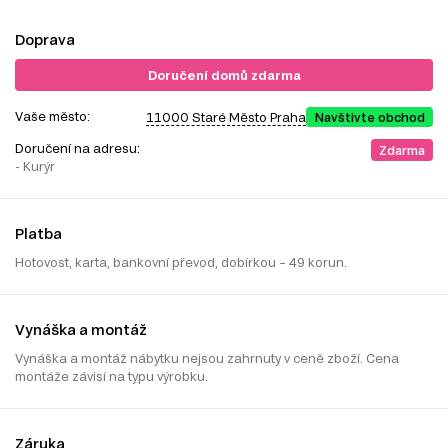
Doprava
Doručení domů zdarma
Vaše město:
11000 Staré Město Praha
Navštivte obchod
Doručení na adresu:
Zdarma
- Kurýr
Platba
Hotovost, karta, bankovní převod, dobírkou – 49 korun.
Vynáška a montáž
Vynáška a montáž nábytku nejsou zahrnuty v ceně zboží. Cena
montáže závisí na typu výrobku.
Záruka