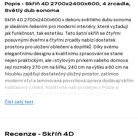
Popis - Skříň 4D 2700x2400x600, 4 zrcadla,
Světlý dub sonoma
Skříň 4D 2700x2400x600 v dekoru světlého dubu sonoma
je ideálním řešením pro moderní interiéry, které vyžadují
jak funkčnost, tak estetiku. Tato šatní skříň se čtyřmi
posuvnými dveřmi a čtyřmi zrcadly nabízí dostatek
prostoru pro uložení oblečení a doplňků. Díky svému
elegantnímu designu a kvalitnímu zpracování se stane
nejen praktickým, ale i stylovým prvkem vašeho domova.
Její rozměry 270 cm na šířku, 240 cm na výšku a 60 cm na
hloubku zajišťují dostatečný úložný prostor, zatímco
moderní styl a laminovaná povrchová úprava dodávají skříni
nadčasový vzhled. Navštivte naši prodejnu v Praze a
objevte, jak může tato skříň obohatit váš interiér.
Číst celý text
Dostupné modifikace produktu
Skříň 4D je dostupná v následujících dekorech:
Dub sonoma
Bílá
Recenze - Skříň 4D