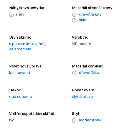
Nábytková úchytka:
Materiál přední strany:
není
dřevotříska
;
sklo
Druh skříně:
Výrobce:
s posuvnými dveřmi
;
VIP-master
se zrcadlem
Povrchová úprava:
Materiál korpusu:
laminovaná
dřevotříska
Dekor:
Počet dveří:
dub sonoma
čtyřdveřové
Vnitřní uspořádání skříně:
Styl:
tyč
moderní styl