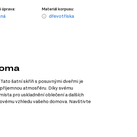
 úprava:
Materiál korpusu:
aná
dřevotříska
noma
Tato šatní skříň s posuvnými dveřmi je
a příjemnou atmosféru. Díky svému
ísta pro uskladnění oblečení a dalších
celkovému vzhledu vašeho domova. Navštivte