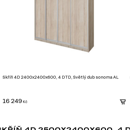
tlakem s přidáním
álem pro výrobu
díky své ekonomičnosti,
m nebo jiném stylu díky
bu nábytku různých tvarů a
i, ultrafialovému záření a
ldehydu v souladu s
Skříň 4D 2400x2400x600, 4 DTD, Světlý dub sonoma AL
ýrobě, které umožňuje
16 249
Kč
MODERNÍ STYL
Moderní styl nábytku přináší do vašeho int
ŘÍŇ 4D 2500X2400X600, 4 D