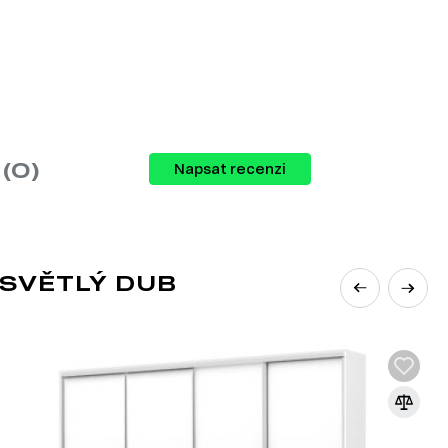
a
(0)
Napsat recenzi
 SVĚTLÝ DUB