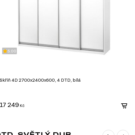
5.00
Skříň 4D 2700x2400x600, 4 DTD, bílá
S
17 249
1
Kč
eriéru svěží a nadčasový vzhled, který
TD, SVĚTLÝ DUB