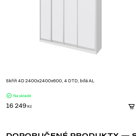
průmyslu. Vyrábí se lisováním dřevních třísek pod vysokým 
syntetických pryskyřic jako pojiva. DTD je základním materi
korpusového nábytku, čelních ploch a dekorativních panelů 
univerzálnosti a dostupnosti.
Výhody DTD:
Různorodost designů: Umožňuje výrobu nábytku v moderním, klasické
široké škále dekorativních povrchů.
Snadné zpracování: DTD lze snadno řezat a vrtat, což umožňuje výro
konstrukcí.
Odolnost vůči vlivům: Laminované DTD je dobře chráněné proti vlhkost
mechanickému poškození.
Ekologičnost: Moderní výrobci zajišťují minimální úroveň emisí forma
Skříň 4D 2400x2400x600, 4 DTD, bílá AL
ekologickými normami.
DTD je praktickým a ekonomickým řešením v nábytkářské v
Na skladě
vytvářet jak standardní, tak jedinečné designové produkty.
16 249
Kč
DOPORUČENÉ PRODUKTY — SK