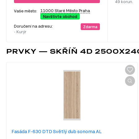
49 korun.
11000 Staré Město Praha
Vaše město:
Navštivte obchod
Doručení na adresu:
Zdarma
- Kurýr
PRVKY — SKŘÍŇ 4D 2500X24
Fasáda F-630 DTD Světlý dub sonoma AL