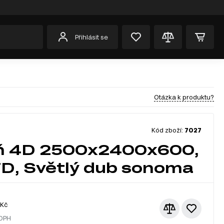
Přihlásit se
Otázka k produktu?
Kód zboží:
7027
íň 4D 2500x2400x600,
D, Světlý dub sonoma
Kč
 DPH