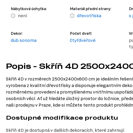
Nábytková úchytka:
Materiál přední strany:
Dr
není
dřevotříska
s
Dekor:
Počet dveří:
Vn
dub sonoma
čtyřdveřové
po
t
Popis - Skříň 4D 2500x240
Skříň 4D v rozměrech 2500x2400x600 cm je ideálním řešením p
vyrobena z kvalitní dřevotřísky a disponuje elegantním de
rozměrnému provedení a promyšlenému vnitřnímu uspořádání, 
osobních věcí. Ať už hledáte úložný prostor do ložnice, pře
naši prodejnu v Praze, kde si můžete tento produkt prohlédnou
Dostupné modifikace produktu
Skříň 4D je dostupná v dalších dekoracích, které zahrnují: