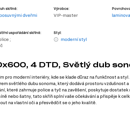
uh skříně:
Výrobce:
Povrchová
 posuvnými dveřmi
VIP-master
laminov
itřní uspořádání skříně:
Styl:
lice ;
moderní styl
yč
0x600, 4 DTD, Světlý dub so
ro moderní interiéry, kde se klade důraz na funkčnost a styl. 
korem světlého dubu sonoma, který dodává prostoru vzdušnost 
které zahrnuje police a tyč na zavěšení, poskytuje dostatek m
dsíně nebo šatny, tato skříň splní vaše očekávání a přispěje k 
t na vlastní oči a přesvědčit se o jeho kvalitě.