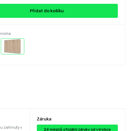
Přidat do košíku
onoma
Záruka
u zahrnuty v
24 ​​​​měsíců oficiální záruky od výrobce