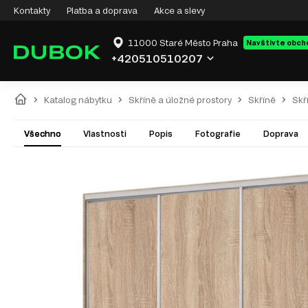
Kontakty
Platba a doprava
Akce a slevy
11000 Staré Město Praha
Navštivte obch
+420510510207
Katalog nábytku
Skříně a úložné prostory
Skříně
Skř
Všechno
Vlastnosti
Popis
Fotografie
Doprava