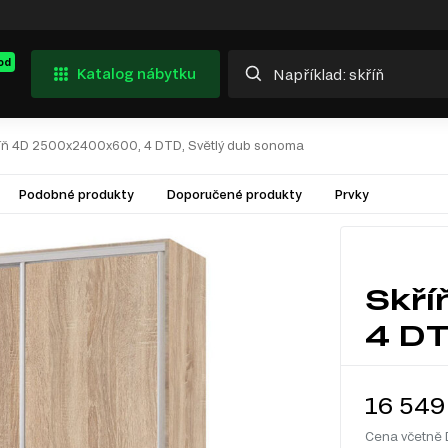
od
Katalog nábytku
íň 4D 2500x2400x600, 4 DTD, Světlý dub sonoma
Podobné produkty
Doporučené produkty
Prvky
Skř
4 DT
16 549
Cena včetně