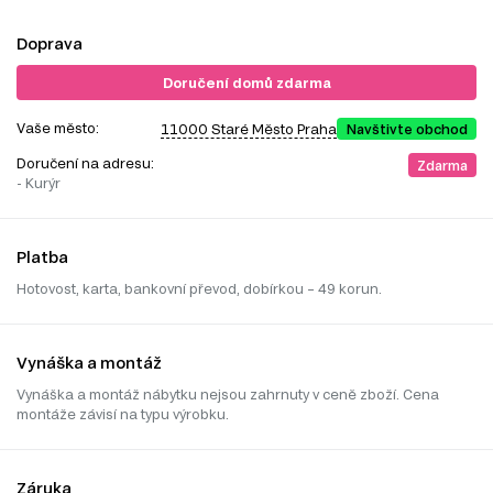
Doprava
Doručení domů zdarma
Vaše město:
11000 Staré Město Praha
Navštivte obchod
Doručení na adresu:
Zdarma
- Kurýr
Platba
Hotovost, karta, bankovní převod, dobírkou – 49 korun.
Vynáška a montáž
Vynáška a montáž nábytku nejsou zahrnuty v ceně zboží. Cena
montáže závisí na typu výrobku.
Záruka