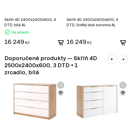
Skříňová kolejnice Standard 2500 AL, 1 ks – 250.00 cm
Fasáda F-630 Zrcadlo AL, 1 ks – 63.00 cm
Fasáda F-630 DTD Bílý AL, 3 ks – 63.00 cm
Skříň 4D 2400x2400x600, 4
Skříň 4D 2400x2400x600, 4
S
Informace o sérii nábytku
DTD, bílá AL
DTD, Světlý dub sonoma AL
D
Tento produkt není součástí modulového systému, proto
Na skladě
zde nejsou žádné informace o sérii nábytku.
16 249
16 249
1
Kč
Kč
Doporučené produkty — Skříň 4D
2500x2400x600, 3 DTD + 1
zrcadlo, bílá