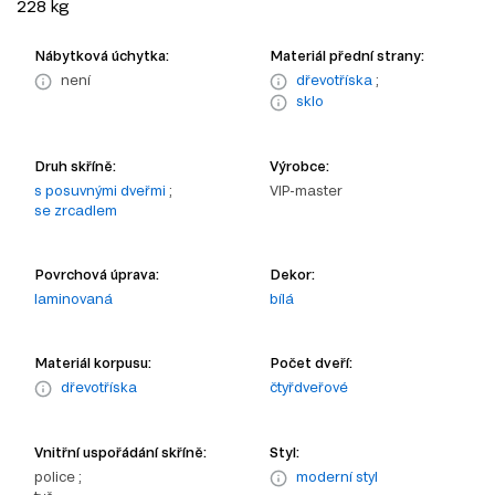
228 kg
Nábytková úchytka:
Materiál přední strany:
není
dřevotříska
;
sklo
Druh skříně:
Výrobce:
s posuvnými dveřmi
;
VIP-master
se zrcadlem
Povrchová úprava:
Dekor:
laminovaná
bílá
Materiál korpusu:
Počet dveří:
dřevotříska
čtyřdveřové
Vnitřní uspořádání skříně:
Styl:
police ;
moderní styl