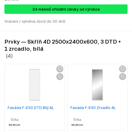
24 ​​​​měsíců oficiální záruky od výrobce
Vrácení / výměna zboží do 30 dnů
Prvky — Skříň 4D 2500x2400x600, 3 DTD +
1 zrcadlo, bílá
Fasáda F-630 DTD Bílý AL
Fasáda F-630 Zrcadlo AL
Šířka
Šířka
63.00 cm
63.00 cm