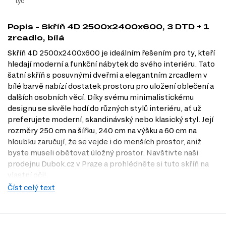
tyč
Popis - Skříň 4D 2500x2400x600, 3 DTD + 1
zrcadlo, bílá
Skříň 4D 2500x2400x600 je ideálním řešením pro ty, kteří
hledají moderní a funkční nábytek do svého interiéru. Tato
šatní skříň s posuvnými dveřmi a elegantním zrcadlem v
bílé barvě nabízí dostatek prostoru pro uložení oblečení a
dalších osobních věcí. Díky svému minimalistickému
designu se skvěle hodí do různých stylů interiéru, ať už
preferujete moderní, skandinávský nebo klasický styl. Její
rozměry 250 cm na šířku, 240 cm na výšku a 60 cm na
hloubku zaručují, že se vejde i do menších prostor, aniž
byste museli obětovat úložný prostor. Navštivte naši
prodejnu Dubok.cz v Praze a prohlédněte si tuto skříň na
vlastní oči!
Číst celý text
Dostupné modifikace produktu
Skříň 4D je dostupná v následujících modifikacích:
Dekor: bílá