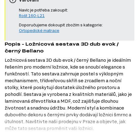
Navíc je potřeba zakoupit:
Rošt 160-L21
Doporučujeme dokoupit zbožím s kategorie:
Ortopedické matrace
Popis - Ložnicová sestava 3D dub evok /
černý Bellano
Ložnicová sestava 3D dub evok / černý Bellano je ideálním
řešením pro moderní ložnice, kde se snoubí elegance s
funkčností. Tato sestava zahrnuje postel s výklopným
mechanismem, třídveřovou skříň se zrcadlem a noční
stolky, které poskytují dostatek úložného prostoru a
pohodlí. Sestava je vyrobena z kvalitních materiálů, jako je
laminovaná dřevotříska a MDF, což zajišťuje dlouhou
životnost a snadnou údržbu. Moderní styl a kombinace
dubového dekoru s černými prvky dodávají ložnici šmrnc a
útulnost. Navštivte naši prodejnu v Praze a objevte, jak
může tato sestava proměnit vaši ložnici.