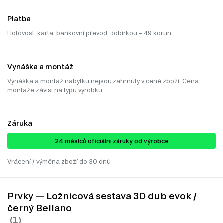
Platba
Hotovost, karta, bankovní převod, dobírkou – 49 korun.
Vynáška a montáž
Vynáška a montáž nábytku nejsou zahrnuty v ceně zboží. Cena
montáže závisí na typu výrobku.
Záruka
24 ​​​​měsíců oficiální záruky od výrobce
Vrácení / výměna zboží do 30 dnů
Prvky — Ložnicová sestava 3D dub evok /
černý Bellano