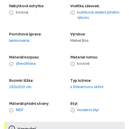
Nábytková úchytka:
Vodítka zásuvek:
kovová
kuličková vedení plného
výsuvu
Povrchová úprava:
Výrobce:
laminovaná
Mebel Bos
Materiál korpusu:
Material nohou:
dřevotříska
kovové
Rozměr lůžka:
Typ ložnice:
160x200 cm
s třídveřovou skříní
Materiál přední strany:
Styl:
MDF
moderní styl
Varování