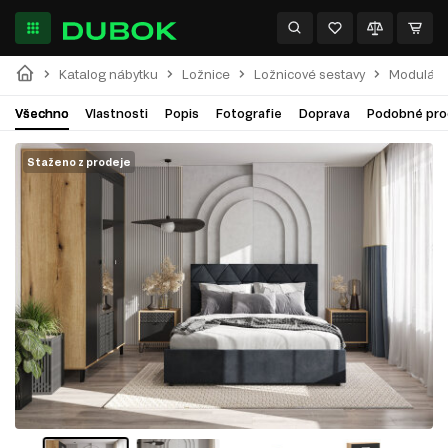
Katalog nábytku
Ložnice
Ložnicové sestavy
Modulární
Všechno
Vlastnosti
Popis
Fotografie
Doprava
Podobné pro
Staženo z prodeje