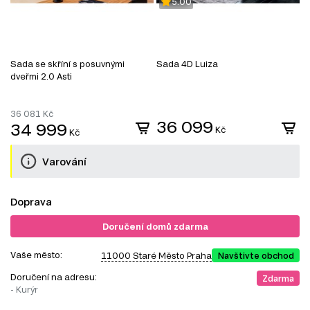
5.00
Sada se skříní s posuvnými
Sada 4D Luiza
S
dveřmi 2.0 Asti
36 081
Kč
36 099
34 999
Kč
Kč
Varování
Doprava
Doručení domů zdarma
Vaše město:
11000 Staré Město Praha
Navštivte obchod
Doručení na adresu:
Zdarma
- Kurýr