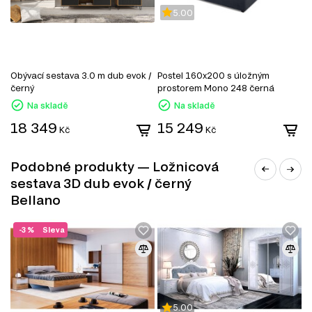
Bellano, který zahrnuje celkem 12 produktů. Z této série si
5.00
můžete vybrat zboží různých kategorií:
TV stolky
Komody
Konferenční stolky
Obývací sestava 3.0 m dub evok /
Postel 160x200 s úložným
K
Manželské postele
černý
prostorem Mono 248 černá
Šatní skříň
Na skladě
Na skladě
Úložný prostor
Noční stolky
18 349
15 249
5
Kč
Kč
Podobné produkty — Ložnicová
sestava 3D dub evok / černý
Bellano
-3 %
Sleva
5.00