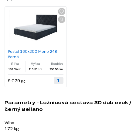
Postel 160x200 Mono 248
černá
Šířka
Výška
Hloubka
167.00 cm
110.50 cm
208.50 cm
9 079
Kč
Parametry - Ložnicová sestava 3D dub evok /
černý Bellano
Váha
172 kg