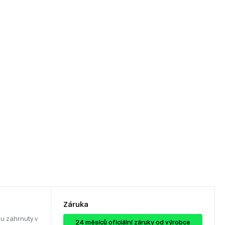
Záruka
u zahrnuty v
24 ​​​​měsíců oficiální záruky od výrobce