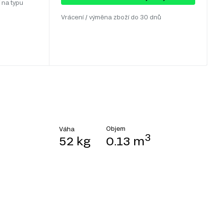
 na typu
Vrácení / výměna zboží do 30 dnů
Objem
Váha
3
52 kg
0.13 m