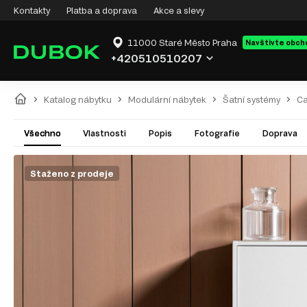
Kontakty
Platba a doprava
Akce a slevy
11000 Staré Město Praha
Navštivte obch
+420510510207
Katalog nábytku
Modulární nábytek
Šatní systémy
C
Všechno
Vlastnosti
Popis
Fotografie
Doprava
Staženo z prodeje