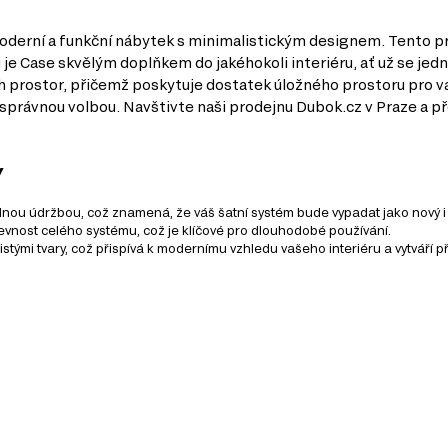
moderní a funkční nábytek s minimalistickým designem. Tento pro
 je Case skvělým doplňkem do jakéhokoli interiéru, ať už se jedn
 prostor, přičemž poskytuje dostatek úložného prostoru pro vaš
správnou volbou. Navštivte naši prodejnu Dubok.cz v Praze a p
y
nou údržbou, což znamená, že váš šatní systém bude vypadat jako nový i 
 pevnost celého systému, což je klíčové pro dlouhodobé používání.
istými tvary, což přispívá k modernímu vzhledu vašeho interiéru a vytváří 
kládá z 9 produktů. Z této série si můžete vybrat zboží různých
DŘEVOTŘÍSKA
DTD (dřevotřísková deska) je jedním z nej