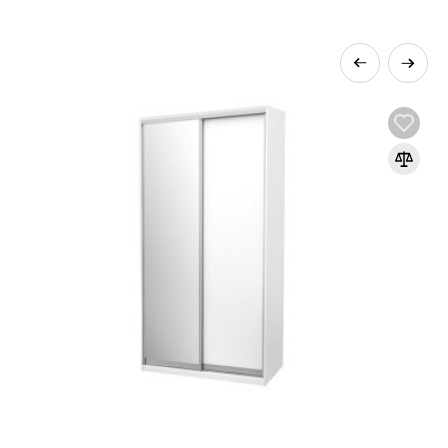
řísek pod vysokým tlakem s přidáním
e základním materiálem pro výrobu
orativních panelů díky své ekonomičnosti,
v moderním, klasickém nebo jiném stylu díky
at, což umožňuje výrobu nábytku různých tvarů a
hráněné proti vlhkosti, ultrafialovému záření a
ní úroveň emisí formaldehydu v souladu s
m v nábytkářské výrobě, které umožňuje
signové produkty.