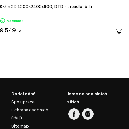
Skříň 2D 1200x2400x600, DTD + zrcadlo, bílá
S
Na skladě
9 549
1
Kč
Dodatečně
Jsme na sociálních
Spolupráce
sítích
Ochrana osobních
údajů
Sitemap