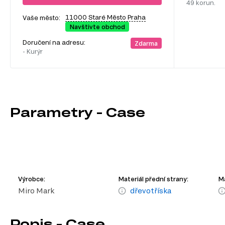
49 korun.
11000 Staré Město Praha
Vaše město:
Navštivte obchod
Doručení na adresu:
Zdarma
- Kurýr
Parametry - Case
Výrobce:
Materiál přední strany:
Ma
Miro Mark
dřevotříska
Popis - Case