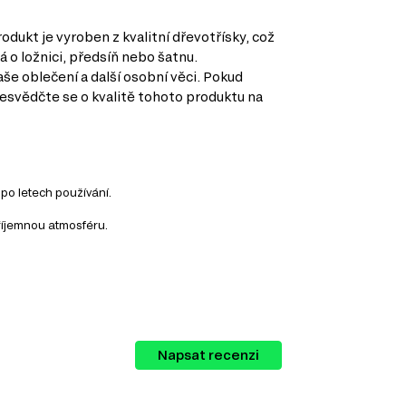
dukt je vyroben z kvalitní dřevotřísky, což
á o ložnici, předsíň nebo šatnu.
e oblečení a další osobní věci. Pokud
řesvědčte se o kvalitě tohoto produktu na
po letech používání.
příjemnou atmosféru.
 kategorií, a to:
Napsat recenzi
rozšířenějších materiálů v nábytkářském