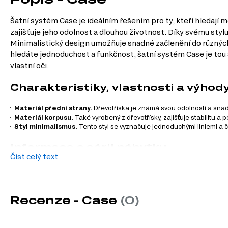
Šatní systém Case je ideálním řešením pro ty, kteří hledají 
zajišťuje jeho odolnost a dlouhou životnost. Díky svému stylu
Minimalistický design umožňuje snadné začlenění do různých
hledáte jednoduchost a funkčnost, šatní systém Case je tou 
vlastní oči.
Charakteristiky, vlastnosti a výhod
Materiál přední strany.
Dřevotříska je známá svou odolností a snad
Materiál korpusu.
Také vyrobený z dřevotřísky, zajišťuje stabilitu a
Styl minimalismus.
Tento styl se vyznačuje jednoduchými liniemi a č
Informace o sérii nábytku
Číst celý text
Šatní systém Case je součástí modulového systému, který se s
Komody
Recenze - Case
(0)