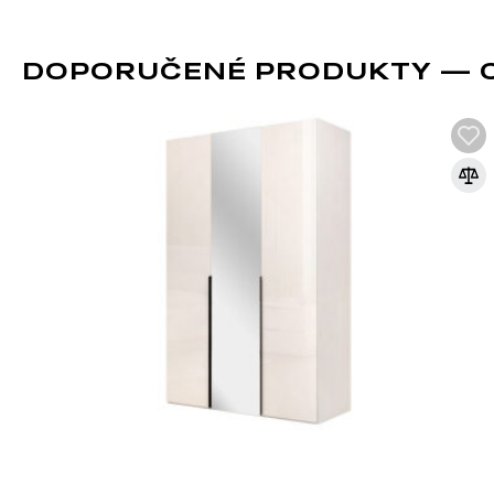
DOPORUČENÉ PRODUKTY — 
STYL MINIMALISMUS
Hlavní myšlenkou stylu je osvobodit prostor od všeho zbytečn