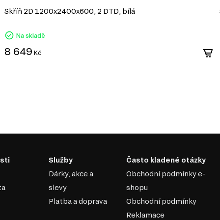
nábytku a dekorací.
Skříň 2D 1200x2400x600, 2 DTD, bílá
tičnost;
Na skladě
 širokých rovin;
ťují velké okenní otvory nebo
8 649
Kč
kytnout klidnou a
většinou používají vestavěná
vizuální texturu (dřevo, kov,
 harmonicky kombinovány;
stnosti; šedá, příp. černá,
fotografie, malby na stěnách,
sti
Služby
Často kladené otázky
Dárky, akce a
Obchodní podmínky e-
ta
slevy
shopu
Platba a doprava
Obchodní podmínky
Reklamace