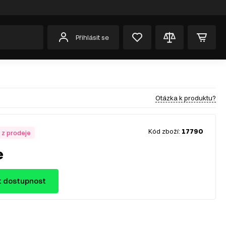
Přihlásit se
Otázka k produktu?
Kód zboží:
17790
 z prodeje
e
t dostupnost