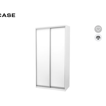
průmyslu. Vyrábí se lisováním dřevních t
syntetických pryskyřic jako pojiva. DTD j
korpusového nábytku, čelních ploch a dek
CASE
univerzálnosti a dostupnosti.
Výhody DTD:
Různorodost designů: Umožňuje výrobu nábytku 
široké škále dekorativních povrchů.
Snadné zpracování: DTD lze snadno řezat a vrt
konstrukcí.
Odolnost vůči vlivům: Laminované DTD je dobře c
mechanickému poškození.
Ekologičnost: Moderní výrobci zajišťují minimál
ekologickými normami.
DTD je praktickým a ekonomickým řešení
vytvářet jak standardní, tak jedinečné de
ého. Je důležité zajistit