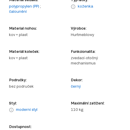
polypropylen (PP)
;
koženka
čalounění
Material nohou:
Výrobce:
kov + plast
Hurtmeblowy
Materiál koleček:
Funkcionalita:
kov + plast
zvedací-otočný
mechanismus
Područky:
Dekor:
bez područek
černý
Styl:
Maximální zatížení:
moderní styl
110 kg
Dostupnost: