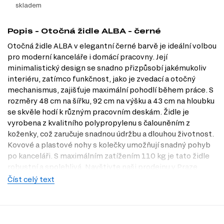
skladem
Popis - Otočná židle ALBA - černé
Otočná židle ALBA v elegantní černé barvě je ideální volbou
pro moderní kanceláře i domácí pracovny. Její
minimalistický design se snadno přizpůsobí jakémukoliv
interiéru, zatímco funkčnost, jako je zvedací a otočný
mechanismus, zajišťuje maximální pohodlí během práce. S
rozměry 48 cm na šířku, 92 cm na výšku a 43 cm na hloubku
se skvěle hodí k různým pracovním deskám. Židle je
vyrobena z kvalitního polypropylenu s čalouněním z
koženky, což zaručuje snadnou údržbu a dlouhou životnost.
Kovové a plastové nohy s kolečky umožňují snadný pohyb
po kanceláři. S maximálním zatížením 110 kg je tato židle
robustní a spolehlivá. Navštivte naši prodejnu v Praze
nebo se podívejte na nabídku na Dubok.cz, kde najdete
Číst celý text
tuto židli a další skvělé kousky do vašeho interiéru.
Dostupné modifikace produktu