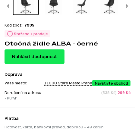
Kód zboží:
7935
Staženo z prodeje
Otočná židle ALBA - černé
Nahlásit dostupnost
Doprava
Vaše město:
11000 Staré Město Praha
Navštivte obchod
Doručení na adresu:
(538 Kč)
299 Kč
- Kurýr
Platba
Hotovost, karta, bankovní převod, dobírkou – 49 korun.