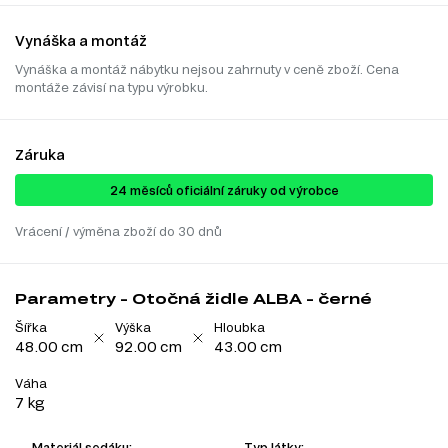
Vynáška a montáž
Vynáška a montáž nábytku nejsou zahrnuty v ceně zboží. Cena
montáže závisí na typu výrobku.
Záruka
24 ​​​​měsíců oficiální záruky od výrobce
Vrácení / výměna zboží do 30 dnů
Parametry - Otočná židle ALBA - černé
Šířka
Výška
Hloubka
48.00 cm
92.00 cm
43.00 cm
Váha
7 kg
Materiál sedáku:
Typ látky: