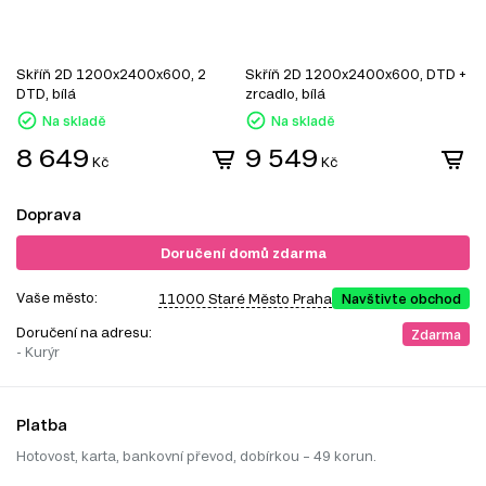
Skříň 2D 1200x2400x600, 2
Skříň 2D 1200x2400x600, DTD +
S
DTD, bílá
zrcadlo, bílá
z
Na skladě
Na skladě
8 649
9 549
Kč
Kč
Doprava
Doručení domů zdarma
Vaše město:
11000 Staré Město Praha
Navštivte obchod
Doručení na adresu:
Zdarma
- Kurýr
Platba
Hotovost, karta, bankovní převod, dobírkou – 49 korun.