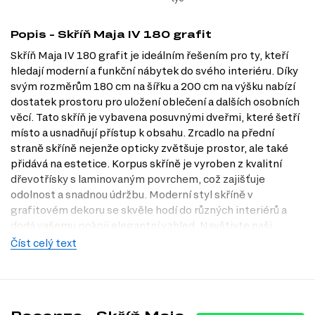
Popis - Skříň Maja IV 180 grafit
Skříň Maja IV 180 grafit je ideálním řešením pro ty, kteří
hledají moderní a funkční nábytek do svého interiéru. Díky
svým rozměrům 180 cm na šířku a 200 cm na výšku nabízí
dostatek prostoru pro uložení oblečení a dalších osobních
věcí. Tato skříň je vybavena posuvnými dveřmi, které šetří
místo a usnadňují přístup k obsahu. Zrcadlo na přední
straně skříně nejenže opticky zvětšuje prostor, ale také
přidává na estetice. Korpus skříně je vyroben z kvalitní
dřevotřísky s laminovaným povrchem, což zajišťuje
odolnost a snadnou údržbu. Moderní styl skříně v
grafitovém dekoru se skvěle hodí do různých interiérů a
dodá vašemu pokoji elegantní vzhled. Navštivte naši
prodejnu v Praze nebo se podívejte na naši nabídku na
Číst celý text
Dubok.cz a objevte, jak může skříň Maja IV obohatit váš
domov.
Dostupné modifikace produktu