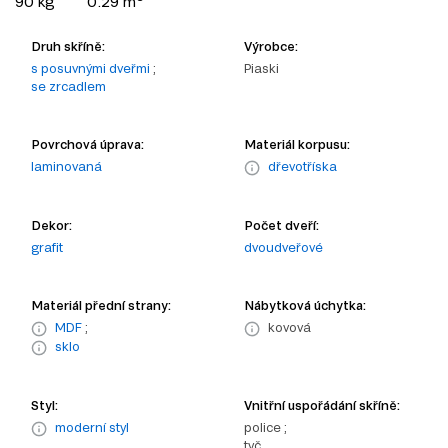
90 kg
0.29 m
Druh skříně:
Výrobce:
s posuvnými dveřmi
;
Piaski
se zrcadlem
Povrchová úprava:
Materiál korpusu:
laminovaná
dřevotříska
Dekor:
Počet dveří:
grafit
dvoudveřové
Materiál přední strany:
Nábytková úchytka:
MDF
;
kovová
sklo
Styl:
Vnitřní uspořádání skříně:
moderní styl
police ;
tyč