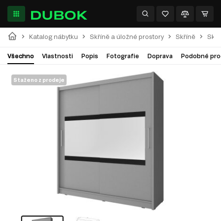
Katalog nábytku
Skříně a úložné prostory
Skříně
Skří
Všechno
Vlastnosti
Popis
Fotografie
Doprava
Podobné pro
Staženo z prodeje