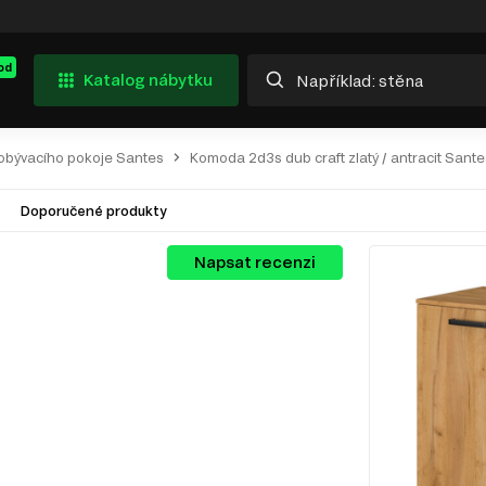
od
Katalog nábytku
 obývacího pokoje Santes
Komoda 2d3s dub craft zlatý / antracit Sante
Doporučené produkty
Napsat recenzi