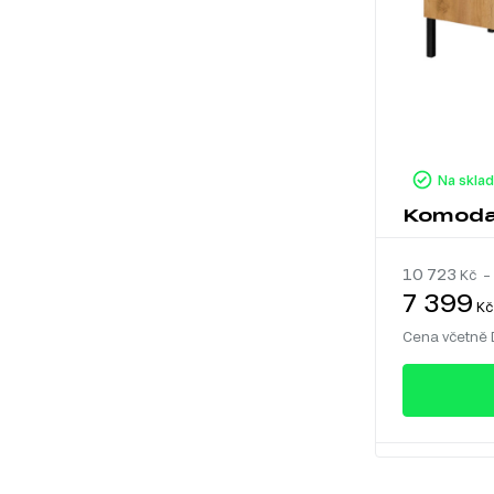
Na skla
Komoda 
10 723
Kč –
7 399
Kč
Cena včetně