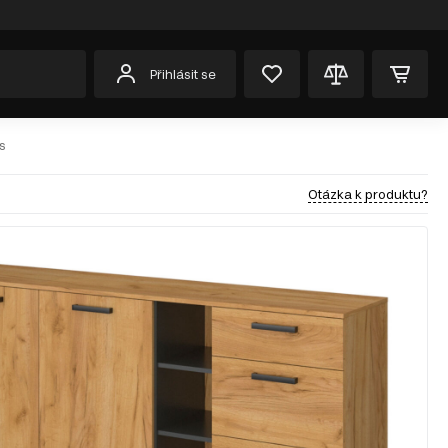
Přihlásit se
s
Otázka k produktu?