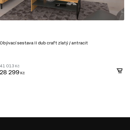
Obývací sestava II dub craft zlatý / antracit
O
41 013
2
Kč
28 299
1
Kč