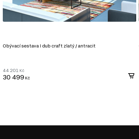
Obývací sestava I dub craft zlatý / antracit
44 201
Kč
30 499
Kč