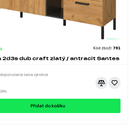
Kód zboží:
791
dě
2d3s dub craft zlatý / antracit Santes
 doporučená cena výrobce
 DPH
Přidat do košíku