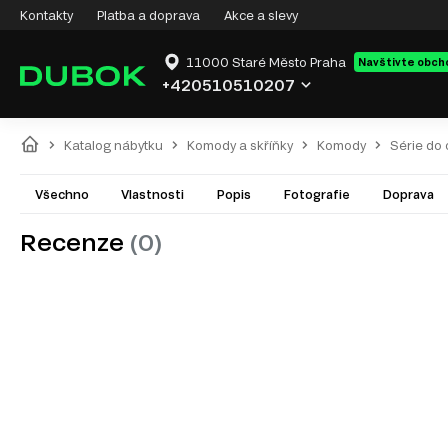
Kontakty
Platba a doprava
Akce a slevy
11000 Staré Město Praha
Navštivte obch
+420510510207
Katalog nábytku
Komody a skříňky
Komody
Série do
Všechno
Vlastnosti
Popis
Fotografie
Doprava
Recenze
(0)