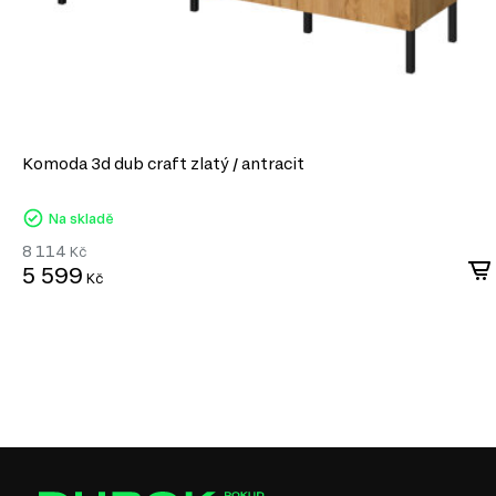
Komoda 3d dub craft zlatý / antracit
Na skladě
8 114
Kč
5 599
Kč