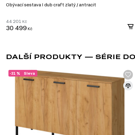
Obývací sestava I dub craft zlatý / antracit
44 201
Kč
30 499
Kč
DALŠÍ PRODUKTY — SÉRIE D
-31 %
Sleva