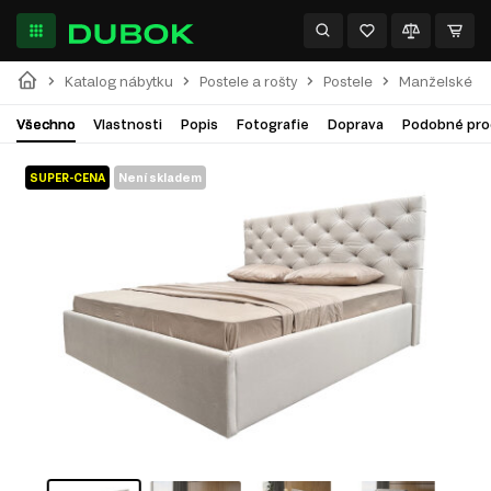
Katalog nábytku
Postele a rošty
Postele
Manželské po
Všechno
Vlastnosti
Popis
Fotografie
Doprava
Podobné pro
SUPER-CENA
Není skladem