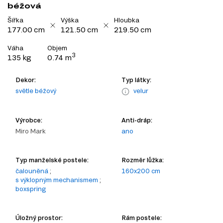
béžová
Šířka
Výška
Hloubka
177.00 cm
121.50 cm
219.50 cm
Váha
Objem
3
135 kg
0.74 m
Dekor:
Typ látky:
světle béžový
velur
Výrobce:
Anti-dráp:
Miro Mark
ano
Typ manželské postele:
Rozměr lůžka:
čalouněná
;
160x200 cm
s výklopným mechanismem
;
boxspring
Úložný prostor:
Rám postele: