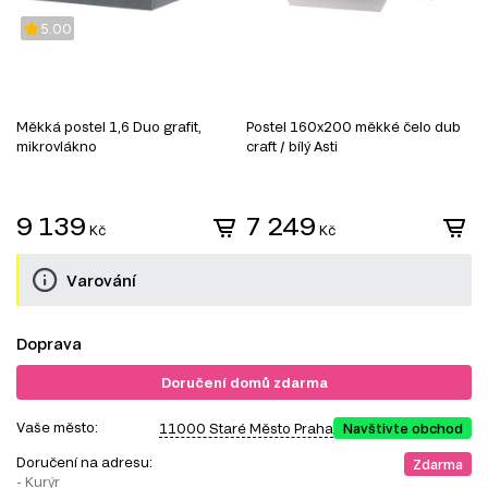
5.00
Měkká postel 1,6 Duo grafit,
Postel 160x200 měkké čelo dub
P
mikrovlákno
craft / bílý Asti
9 139
7 249
Kč
Kč
Varování
Doprava
Doručení domů zdarma
Vaše město:
11000 Staré Město Praha
Navštivte obchod
Doručení na adresu:
Zdarma
- Kurýr