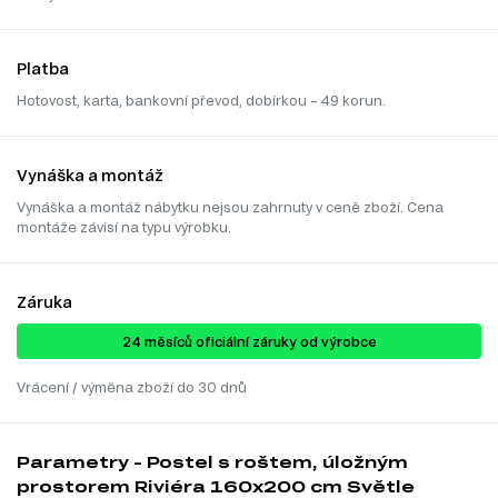
Platba
Hotovost, karta, bankovní převod, dobírkou – 49 korun.
Vynáška a montáž
Vynáška a montáž nábytku nejsou zahrnuty v ceně zboží. Cena
montáže závisí na typu výrobku.
Záruka
24 ​​​​měsíců oficiální záruky od výrobce
Vrácení / výměna zboží do 30 dnů
Parametry - Postel s roštem, úložným
prostorem Riviéra 160x200 cm Světle