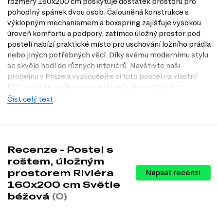
rozměry 160x200 cm poskytuje dostatek prostoru pro
pohodlný spánek dvou osob. Čalouněná konstrukce s
výklopným mechanismem a boxspring zajišťuje vysokou
úroveň komfortu a podpory, zatímco úložný prostor pod
postelí nabízí praktické místo pro uschování ložního prádla
nebo jiných potřebných věcí. Díky svému modernímu stylu
se skvěle hodí do různých interiérů. Navštivte naši
prodejnu v Praze a vyzkoušejte si tuto postel na vlastní
kůži, nebo se podívejte na naši nabídku na Dubok.cz.
Číst celý text
Charakteristiky, vlastnosti a výhody
Velikost lůžka.
Postel má rozměry 160x200 cm, což je ideální pro
pohodlný spánek dvou osob.
Úložný prostor.
Díky úložnému prostoru pod postelí můžete
snadno uschovat ložní prádlo a další věci, což šetří místo v ložnici.
Recenze - Postel s
Moderní design.
Světle béžový dekor a čalouněné provedení
roštem, úložným
dodávají posteli elegantní vzhled, který se hodí do různých
prostorem Riviéra
Napsat recenzi
interiérů.
Výklopný mechanismus.
Snadný přístup k úložnému prostoru díky
160x200 cm Světle
praktickému výklopnému mechanismu, který usnadňuje
béžová
(0)
manipulaci.
Materiál.
Velur jako typ látky zajišťuje příjemný pocit na dotek a
zároveň je odolný proti poškození, což prodlužuje životnost