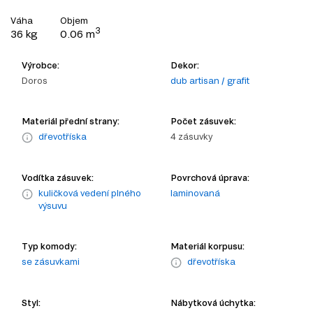
Váha
Objem
3
36 kg
0.06 m
Výrobce:
Dekor:
Doros
dub artisan / grafit
Materiál přední strany:
Počet zásuvek:
dřevotříska
4 zásuvky
Vodítka zásuvek:
Povrchová úprava:
kuličková vedení plného
laminovaná
výsuvu
Typ komody:
Materiál korpusu:
se zásuvkami
dřevotříska
Styl:
Nábytková úchytka: