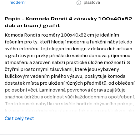
moderní
plastová
Popis - Komoda Rondi 4 zásuvky 100x40x82
dub artisan / grafit
Komoda Rondi s rozměry 100x40x82 cm je ideálním
řešením pro ty, kteří hledají moderní a funkční nábytek do
svého interiéru. Její elegantní design v dekoru dub artisan
s grafitovými prvky přináší do vašeho domova příjemnou
atmosféru a zároveň nabízí praktické úložné možnosti. S
čtyřmi prostornými zásuvkami, které jsou vybaveny
kuličkovým vedením plného výsuvu, poskytuje komoda
dostatek místa pro uložení různých předmětů, od oblečení
po osobní věci. Laminovaná povrchová úprava zajišťuje
snadnou údržbu a odolnost vůči každodennímu opotřebení.
Tento kousek nábytku se skvěle hodí do obývacího pokoje,
ložnice nebo předsíně a stane se tak nejen praktickým, ale
i stylovým doplňkem vašeho domova. Navštivte naši
Číst celý text
prodejnu Dubok.cz v Praze a objevte, jak může Komoda
Rondi obohatit váš interiér.