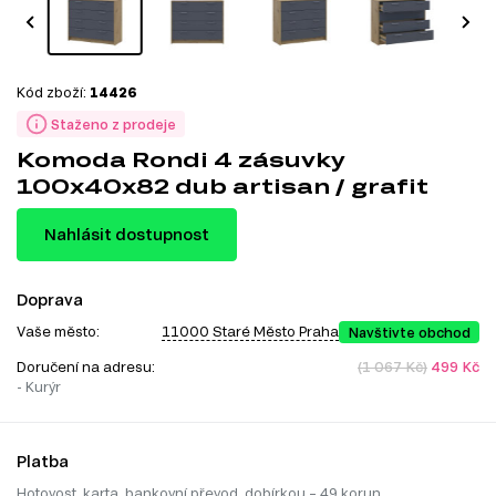
Kód zboží:
14426
Staženo z prodeje
Komoda Rondi 4 zásuvky
100x40x82 dub artisan / grafit
Nahlásit dostupnost
Doprava
Vaše město:
11000 Staré Město Praha
Navštivte obchod
Doručení na adresu:
(1 067 Kč)
499 Kč
- Kurýr
Platba
Hotovost, karta, bankovní převod, dobírkou – 49 korun.