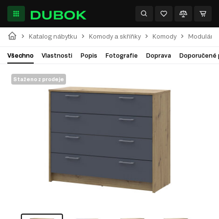
Katalog nábytku
Komody a skříňky
Komody
Modulární
Všechno
Vlastnosti
Popis
Fotografie
Doprava
Doporučené 
Staženo z prodeje