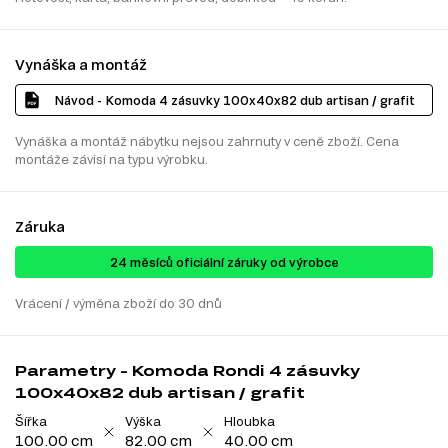
Vynáška a montáž
Návod - Komoda 4 zásuvky 100x40x82 dub artisan / grafit
Vynáška a montáž nábytku nejsou zahrnuty v ceně zboží. Cena
montáže závisí na typu výrobku.
Záruka
24 ​​​​měsíců oficiální záruky od výrobce
Vrácení / výměna zboží do 30 dnů
Parametry - Komoda Rondi 4 zásuvky
100x40x82 dub artisan / grafit
Šířka
Výška
Hloubka
100.00 cm
82.00 cm
40.00 cm