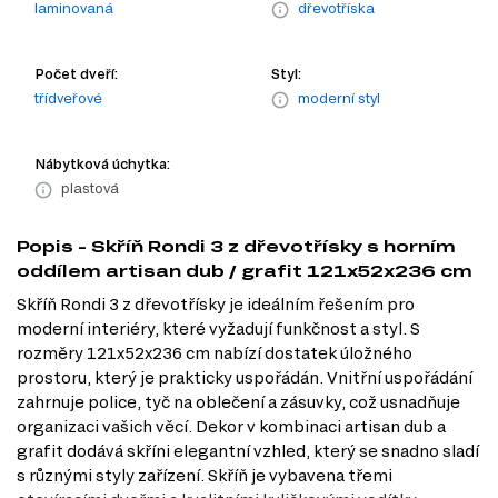
laminovaná
dřevotříska
Počet dveří:
Styl:
třídveřové
moderní styl
Nábytková úchytka:
plastová
Popis - Skříň Rondi 3 z dřevotřísky s horním
oddílem artisan dub / grafit 121x52x236 cm
Skříň Rondi 3 z dřevotřísky je ideálním řešením pro
moderní interiéry, které vyžadují funkčnost a styl. S
rozměry 121x52x236 cm nabízí dostatek úložného
prostoru, který je prakticky uspořádán. Vnitřní uspořádání
zahrnuje police, tyč na oblečení a zásuvky, což usnadňuje
organizaci vašich věcí. Dekor v kombinaci artisan dub a
grafit dodává skříni elegantní vzhled, který se snadno sladí
s různými styly zařízení. Skříň je vybavena třemi