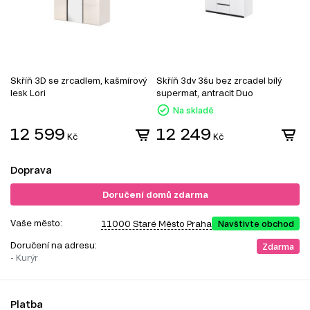
Skříň 3D se zrcadlem, kašmírový
Skříň 3dv 3šu bez zrcadel bílý
S
lesk Lori
supermat, antracit Duo
g
Na skladě
12 599
12 249
Kč
Kč
Doprava
Doručení domů zdarma
Vaše město:
11000 Staré Město Praha
Navštivte obchod
Doručení na adresu:
Zdarma
- Kurýr
Platba