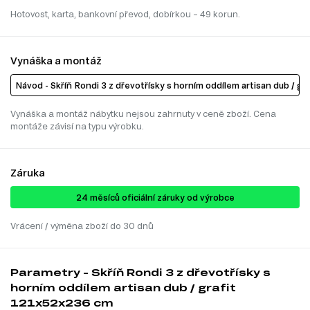
Hotovost, karta, bankovní převod, dobírkou – 49 korun.
Vynáška a montáž
Návod - Skříň Rondi 3 z dřevotřísky s horním oddílem artisan dub / g
Vynáška a montáž nábytku nejsou zahrnuty v ceně zboží. Cena
montáže závisí na typu výrobku.
Záruka
24 ​​​​měsíců oficiální záruky od výrobce
Vrácení / výměna zboží do 30 dnů
Parametry - Skříň Rondi 3 z dřevotřísky s
horním oddílem artisan dub / grafit
121x52x236 cm