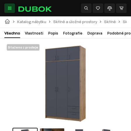
Katalog nábytku
Skříně a úložné prostory
Skříně
Skří
Všechno
Vlastnosti
Popis
Fotografie
Doprava
Podobné pro
Staženo z prodeje