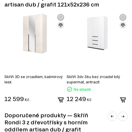
dodává prostoru elegantní vzhled.
artisan dub / grafit 121x52x236 cm
Informace o sestavě
Tento produkt je sestavou, která se skládá z následujících
prvků:
Skříň Rondi 3D dub artisan / grafit 121x52x195, 1 ks – 121.00 cm x
195.00 cm x 52.00 cm
Nástavba Rondi 3 dřevotříska 121x52x41 dub artisan / grafit, 1 ks –
121.00 cm x 41.00 cm x 52.00 cm
Skříň 3D se zrcadlem, kašmírový
Skříň 3dv 3šu bez zrcadel bílý
S
lesk
supermat, antracit
gr
Na skladě
12 599
12 249
9
Kč
Kč
Doporučené produkty — Skříň
Rondi 3 z dřevotřísky s horním
oddílem artisan dub / grafit