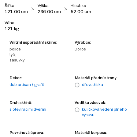
Šířka
Výška
Hloubka
121.00 cm
236.00 cm
52.00 cm
Váha
121 kg
Vnitřní uspořádání skříně:
Výrobce:
police ;
Doros
tyč ;
zásuvky
Dekor:
Materiál přední strany:
dub artisan / grafit
dřevotříska
Druh skříně:
Vodítka zásuvek:
s otevíracími dveřmi
kuličková vedení plného
výsuvu
Povrchová úprava:
Materiál korpusu: