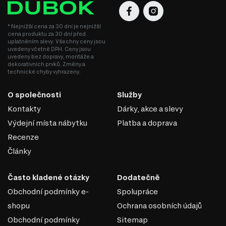
jedinečné designové produkty.
* Nejnižší cena za 30 dní je nejnižší
cena produktu za 30 dní před
uplatněním slevy. Všechny ceny jsou
uvedeny včetně DPH. Ceny jsou
uvedeny bez dopravy, montáže a
dekorativních prvků. Změny a
technické chyby vyhrazeny.
O společnosti
Služby
Kontakty
Dárky, akce a slevy
Výdejní místa nábytku
Platba a doprava
Recenze
Články
KULIČKOVÁ VEDENÍ PLNÉHO
Často kladené otázky
Dodatečně
VÝSUVU
Obchodní podmínky e-
Spolupráce
Telescopické plně výsuvné vedení jsou mechanismy, které
shopu
Ochrana osobních údajů
umožňují plné vysunutí zásuvek, polic nebo jiných
Obchodní podmínky
Sitemap
pohyblivých prvků nábytku či vybavení za hranice korpusu.