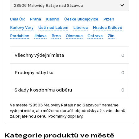
28506 Malovidy Rataje nad Sázavou
Celá ČR
Praha
Kladno
České Budějovice
Plzeň
Karlovy Vary
Ústí nad Labem
Liberec
Hradec Králové
Pardubice
Jihlava
Brno
Olomouc
Ostrava
Zlín
Všechny výdejní místa
Prodejny nábytku
Sklady k osobnímu odběru
Ve městě "28506 Malovidy Rataje nad Sázavou" nemáme
výdejní místo, ale můžeme doručit objednávky až k vám domů
za přijatelnou cenu.
Podmínky dopravy.
Kategorie produktů ve městě