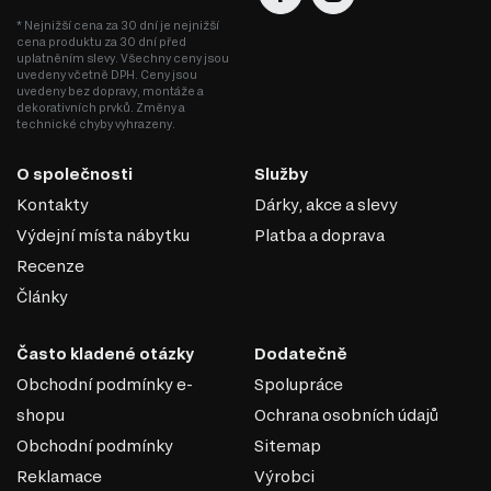
* Nejnižší cena za 30 dní je nejnižší
cena produktu za 30 dní před
uplatněním slevy. Všechny ceny jsou
uvedeny včetně DPH. Ceny jsou
uvedeny bez dopravy, montáže a
dekorativních prvků. Změny a
technické chyby vyhrazeny.
O společnosti
Služby
Kontakty
Dárky, akce a slevy
Výdejní místa nábytku
Platba a doprava
Recenze
Články
Často kladené otázky
Dodatečně
Obchodní podmínky e-
Spolupráce
shopu
Ochrana osobních údajů
Obchodní podmínky
Sitemap
Reklamace
Výrobci