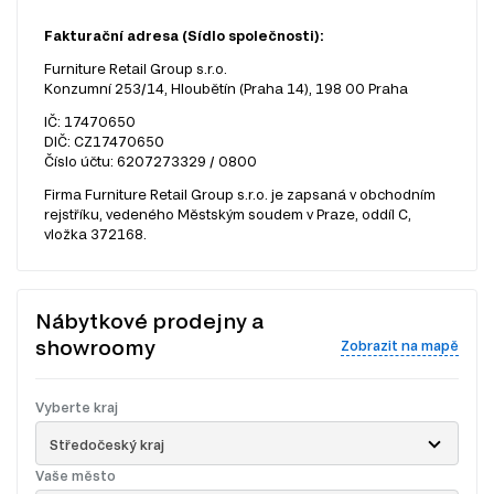
Fakturační adresa (Sídlo společnosti):
Furniture Retail Group s.r.o.
Konzumní 253/14, Hloubětín (Praha 14), 198 00 Praha
IČ: 17470650
DIČ: CZ17470650
Číslo účtu: 6207273329 / 0800
Firma Furniture Retail Group s.r.o. je zapsaná v obchodním
rejstříku, vedeného Městským soudem v Praze, oddíl C,
vložka 372168.
Nábytkové prodejny a
showroomy
Zobrazit na mapě
Vyberte kraj
Středočeský kraj
Vaše město