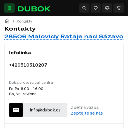
Kontakty
Kontakty
28506 Malovidy Rataje nad Sázavou
Infolinka
+420510510207
Doba provozu call centra
Po-Pa: 8:00 – 16:00
So, Ne: zavřeno
Zpětná vazba
info@dubok.cz
Zeptejte se nás