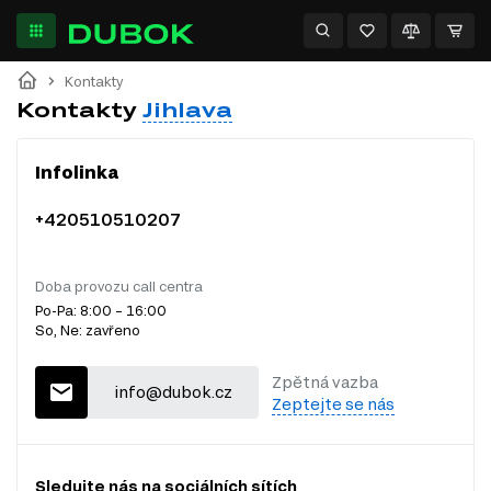
Kontakty
Kontakty
Jihlava
Infolinka
+420510510207
Doba provozu call centra
Po-Pa: 8:00 – 16:00
So, Ne: zavřeno
Zpětná vazba
info@dubok.cz
Zeptejte se nás
Sledujte nás na sociálních sítích