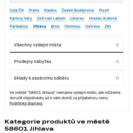
Celá ČR
Praha
Kladno
České Budějovice
Plzeň
Karlovy Vary
Ústí nad Labem
Liberec
Hradec Králové
Pardubice
Jihlava
Brno
Olomouc
Ostrava
Zlín
Všechny výdejní místa
Prodejny nábytku
Sklady k osobnímu odběru
Ve městě "58601 Jihlava" nemáme výdejní místo, ale můžeme
doručit objednávky až k vám domů za přijatelnou cenu.
Podmínky dopravy.
Kategorie produktů ve městě
58601 Jihlava