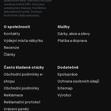
uplatněním slevy. Všechny ceny jsou
uvedeny včetně DPH. Ceny jsou
uvedeny bez dopravy, montáže a
dekorativních prvků. Změny a
technické chyby vyhrazeny.
O společnosti
Služby
Kontakty
Dárky, akce a slevy
Výdejní místa nábytku
Platba a doprava
Recenze
Články
Často kladené otázky
Dodatečně
Obchodní podmínky e-
Spolupráce
shopu
Ochrana osobních údajů
Obchodní podmínky
Sitemap
Reklamace
Výrobci
Reklamační protokol
Vrácení peněz