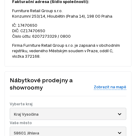
Fakturační adresa (Sídlo společnosti):
Furniture Retail Group s.r.o.
Konzumní 253/14, Hloubětín (Praha 14), 198 00 Praha
IČ: 17470650
DIČ: CZ17470650
Číslo účtu: 6207273329 / 0800
Firma Furniture Retail Group s.r.o. je zapsaná v obchodním
rejstříku, vedeného Městským soudem v Praze, oddíl C,
vložka 372168.
Nábytkové prodejny a
showroomy
Zobrazit na mapě
Vyberte kraj
Kraj Vysočina
Vaše město
58601 Jihlava