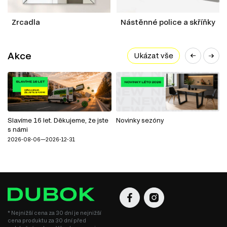
Zrcadla
Nástěnné police a skříňky
Akce
Ukázat vše
Slavíme 16 let. Děkujeme, že jste
Novinky sezóny
s námi
2026-08-06—2026-12-31
* Nejnižší cena za 30 dní je nejnižší
cena produktu za 30 dní před