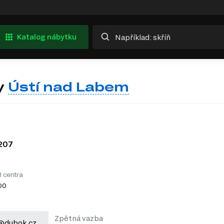
Katalog nábytku
y
Ústí nad Labem
207
l centra
:00
Zpětná vazba
@dubok.cz