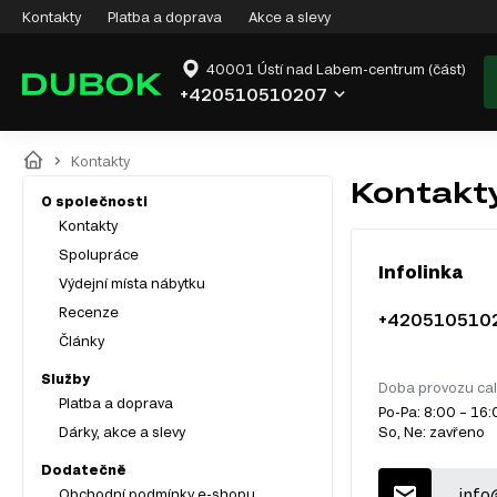
Kontakty
Platba a doprava
Akce a slevy
40001 Ústí nad Labem-centrum (část)
+420510510207
Kontakty
Kontakt
O společnosti
Kontakty
Spolupráce
Infolinka
Výdejní místa nábytku
Recenze
+420510510
Články
Služby
Doba provozu cal
Platba a doprava
Po-Pa: 8:00 – 16
Dárky, akce a slevy
So, Ne: zavřeno
Dodatečně
info
Obchodní podmínky e-shopu