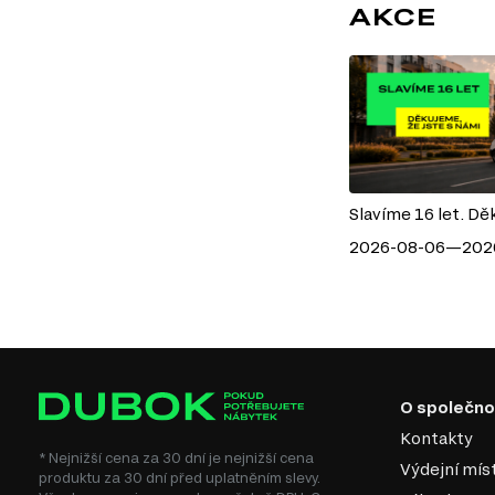
AKCE
Slavíme 16 let. Dě
2026-08-06—202
O společno
Kontakty
* Nejnižší cena za 30 dní je nejnižší cena
Výdejní mís
produktu za 30 dní před uplatněním slevy.