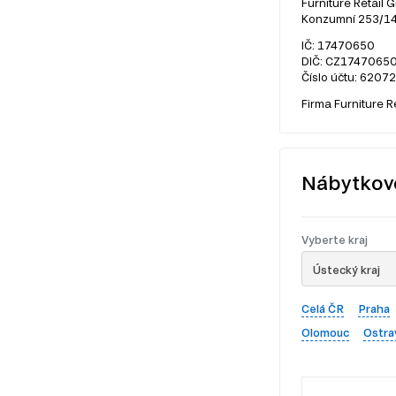
Furniture Retail G
Konzumní 253/14,
IČ: 17470650
DIČ: CZ1747065
Číslo účtu: 6207
Firma Furniture R
Nábytkov
Vyberte kraj
Ústecký kraj
Celá ČR
Praha
Olomouc
Ostra