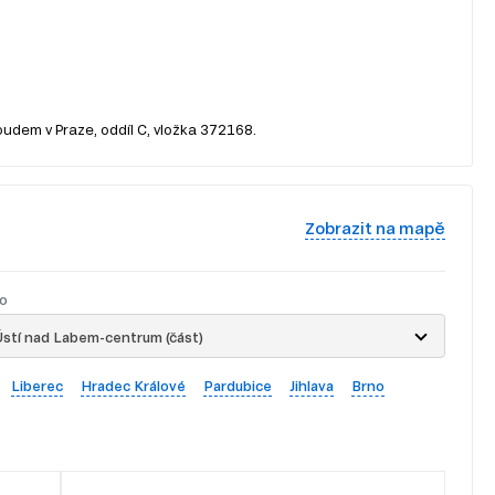
oudem v Praze, oddíl C, vložka 372168.
Zobrazit na mapě
o
stí nad Labem-centrum (část)
Liberec
Hradec Králové
Pardubice
Jihlava
Brno