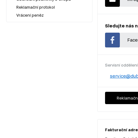
Reklamační protokol
Vrácení peněz
Sledujte nás n
Face
Servisní oddělení
service@dub
Reklamační
Fakturační adres