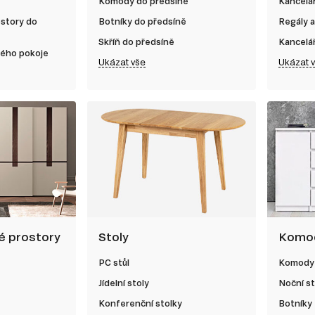
Komody do předsíně
Kancelář
ostory do
Botníky do předsíně
Regály a
Skříň do předsíně
Kancelá
kého pokoje
Ukázat vše
Ukázat 
né prostory
Stoly
Komod
PC stůl
Komody
Jídelní stoly
Noční st
Konferenční stolky
Botníky