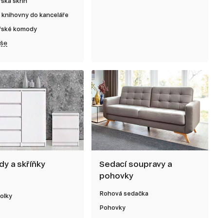
ská skříň
 knihovny do kanceláře
řské komody
vše
y a skříňky
Sedací soupravy a
pohovky
Rohová sedačka
olky
Pohovky