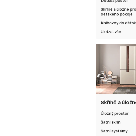
Dětská postel
Skříně a úložné pr
dětského pokoje
Knihovny do děts
Ukázat vše
Skříně a úlož
Úložný prostor
Šatní skříň
Šatní systémy