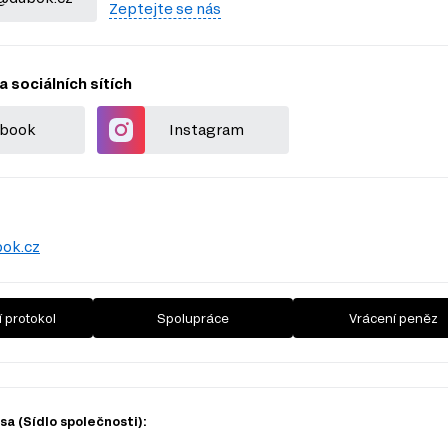
Zeptejte se nás
a sociálních sítích
book
Instagram
ok.cz
 protokol
Spolupráce
Vrácení peněz
a (Sídlo společnosti):