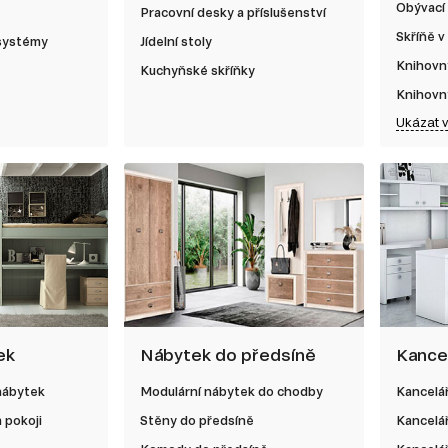
Obývací
Pracovní desky a příslušenství
Skříňě v
 systémy
Jídelní stoly
Knihovn
Kuchyňské skříňky
Knihovn
Ukázat 
ek
Nábytek do předsíně
Kance
nábytek
Modulární nábytek do chodby
Kancelá
 pokoji
Stěny do předsíně
Kancelá