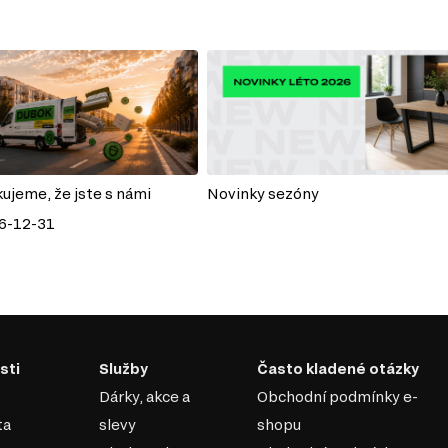
kujeme, že jste s námi
Novinky sezóny
6-12-31
sti
Služby
Často kladené otázky
Dárky, akce a
Obchodní podmínky e-
ta
slevy
shopu