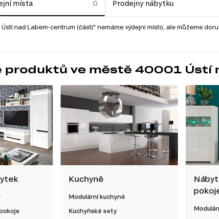
jní místa
Prodejny nábytku
Ústí nad Labem-centrum (část)" nemáme výdejní místo, ale můžeme doruč
e produktů ve městě 40001 Ústí
bytek
Kuchyně
Nábyt
pokoj
y
Modulární kuchyně
Modulárn
 pokoje
Kuchyňské sety