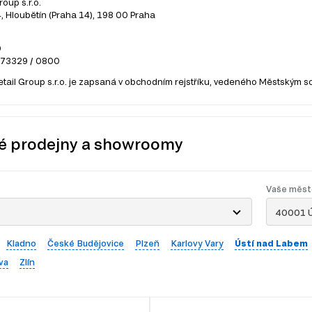
roup s.r.o.
 Hloubětín (Praha 14), 198 00 Praha
0
273329 / 0800
etail Group s.r.o. je zapsaná v obchodním rejstříku, vedeného Městským s
é prodejny a showroomy
Vaše měst
40001 Ú
Kladno
České Budějovice
Plzeň
Karlovy Vary
Ústí nad Labem
va
Zlín