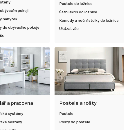
 stěny
Postele do ložnice
 obývacím pokoji
Šatní skříň do ložnice
y nábytek
Komody a noční stolky do ložnice
y do obývacího pokoje
Ukázat vše
vše
lář a pracovna
Postele a rošty
řské systémy
Postele
řské sestavy
Rošty do postele