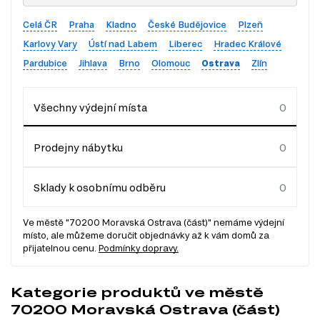
Celá ČR
Praha
Kladno
České Budějovice
Plzeň
Karlovy Vary
Ústí nad Labem
Liberec
Hradec Králové
Pardubice
Jihlava
Brno
Olomouc
Ostrava
Zlín
Všechny výdejní místa
Prodejny nábytku
Sklady k osobnímu odběru
Ve městě "70200 Moravská Ostrava (část)" nemáme výdejní
místo, ale můžeme doručit objednávky až k vám domů za
přijatelnou cenu.
Podmínky dopravy.
Kategorie produktů ve městě
70200 Moravská Ostrava (část)