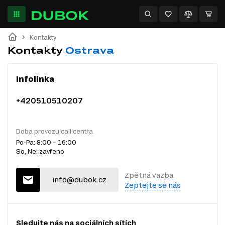
Kontakty
Kontakty
Ostrava
Infolinka
+420510510207
Doba provozu call centra
Po-Pa: 8:00 – 16:00
So, Ne: zavřeno
Zpětná vazba
info@dubok.cz
Zeptejte se nás
Sledujte nás na sociálních sítích