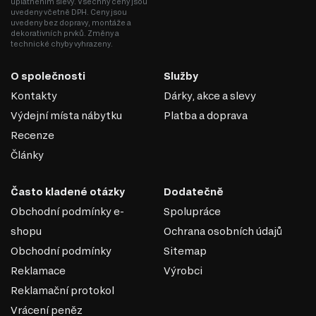
uplatněním slevy. Všechny ceny jsou
uvedeny včetně DPH. Ceny jsou
uvedeny bez dopravy, montáže a
dekorativních prvků. Změny a
technické chyby vyhrazeny.
O společnosti
Služby
Kontakty
Dárky, akce a slevy
Výdejní místa nábytku
Platba a doprava
Recenze
Články
Často kladené otázky
Dodatečně
Obchodní podmínky e-
Spolupráce
shopu
Ochrana osobních údajů
Obchodní podmínky
Sitemap
Reklamace
Výrobci
Reklamační protokol
Vrácení peněz