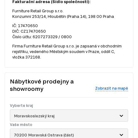
Fakturační adresa (Sídlo společnosti):
Furniture Retail Group s.r.o.
Konzumní 253/14, Hloubětín (Praha 14), 198 00 Praha
IČ: 17470650
DIČ: CZ17470650
Číslo účtu: 6207273329 / 0800
Firma Furniture Retail Group s.r.o. je zapsaná v obchodním
rejstříku, vedeného Městským soudem v Praze, oddíl C,
vložka 372168.
Nábytkové prodejny a
showroomy
Zobrazit na mapě
Vyberte kraj
Moravskoslezský kraj
Vaše město
70200 Moravská Ostrava (část)