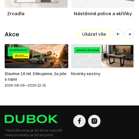
Zrcadla
Nástěnné police a skříňky
Akce
Ukázat vše
Slavíme 16 let. Děkujeme, že jste
Novinky sezóny
s námi
2026-08-06—2026-12-31
* Nejnižší cena za 30 dní je nejnižší
cena produktu za 30 dní před