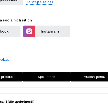
Zeptejte se nás
a sociálních sítích
book
Instagram
ok.cz
 protokol
Spolupráce
Vrácení peněz
a (Sídlo společnosti):