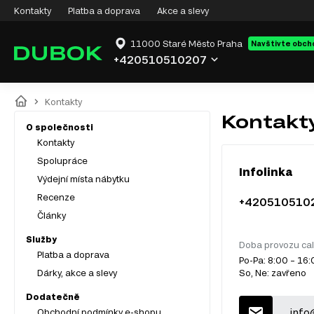
Kontakty
Platba a doprava
Akce a slevy
11000 Staré Město Praha
Navštivte obch
+420510510207
Kontakty
Kontakt
O společnosti
Kontakty
Spolupráce
Infolinka
Výdejní místa nábytku
Recenze
+420510510
Články
Služby
Doba provozu cal
Platba a doprava
Po-Pa: 8:00 – 16
Dárky, akce a slevy
So, Ne: zavřeno
Dodatečně
info
Obchodní podmínky e-shopu