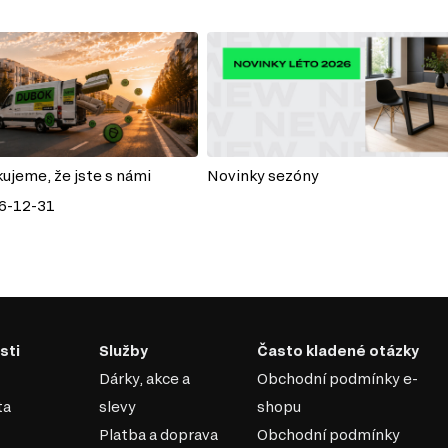
kujeme, že jste s námi
Novinky sezóny
6-12-31
sti
Služby
Často kladené otázky
Dárky, akce a
Obchodní podmínky e-
ta
slevy
shopu
Platba a doprava
Obchodní podmínky