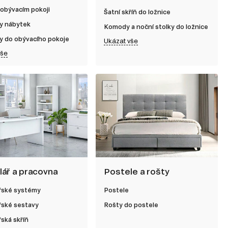
 obývacím pokoji
Šatní skříň do ložnice
y nábytek
Komody a noční stolky do ložnice
y do obývacího pokoje
Ukázat vše
vše
lář a pracovna
Postele a rošty
řské systémy
Postele
řské sestavy
Rošty do postele
ská skříň