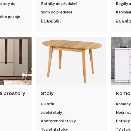
ostory do
Botníky do předsíně
Regály a
Skříň do předsíně
Kancelá
kého pokoje
Ukázat vše
Ukázat 
né prostory
Stoly
Komod
PC stůl
Komody
Jídelní stoly
Noční st
Konferenční stolky
Botníky
Toaletní stolky
TV stolk