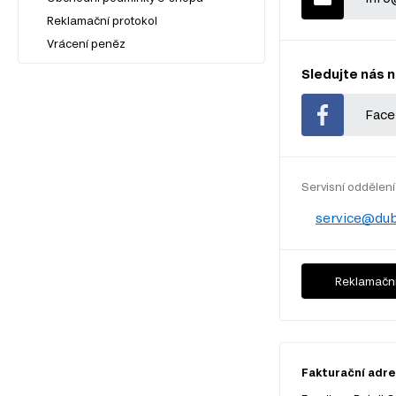
Reklamační protokol
Vrácení peněz
Sledujte nás n
Face
Servisní oddělení
service@dub
Reklamační
Fakturační adres