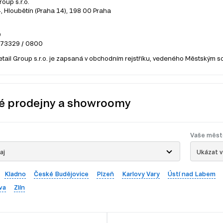
roup s.r.o.
 Hloubětín (Praha 14), 198 00 Praha
0
273329 / 0800
etail Group s.r.o. je zapsaná v obchodním rejstříku, vedeného Městským s
é prodejny a showroomy
Vaše měst
aj
Ukázat 
Kladno
České Budějovice
Plzeň
Karlovy Vary
Ústí nad Labem
va
Zlín