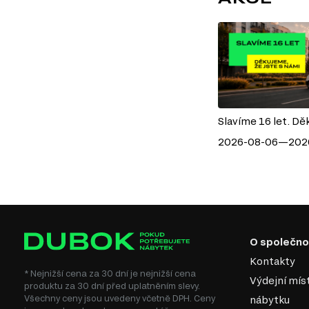
Slavíme 16 let. Dě
2026-08-06—202
O společno
Kontakty
* Nejnižší cena za 30 dní je nejnižší cena
Výdejní mís
produktu za 30 dní před uplatněním slevy.
Všechny ceny jsou uvedeny včetně DPH. Ceny
nábytku