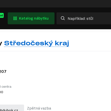
od
Katalog nábytku
y
Středočeský kraj
207
l centra
:00
Zpětná vazba
@dubok.cz