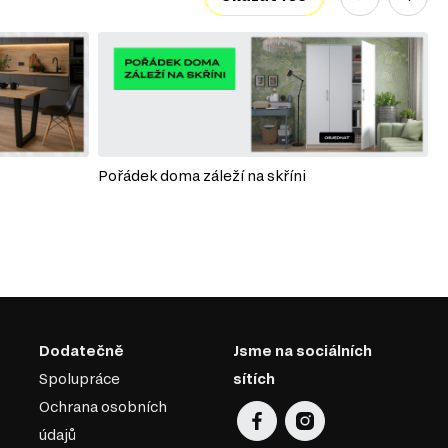
Pořádek doma záleží na skříni
P
Dodatečně
Jsme na sociálních
Spolupráce
sítích
Ochrana osobních
údajů