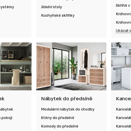
Skříňě v
 systémy
Jídelní stoly
Knihovn
Kuchyňské skříňky
Knihovn
Ukázat 
ek
Nábytek do předsíně
Kance
nábytek
Modulární nábytek do chodby
Kancelá
 pokoji
Stěny do předsíně
Kancelá
Komody do předsíně
Kancelář