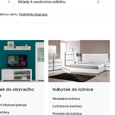
Sklady k osobnímu odběru
telnou cenu.
Podmínky dopravy.
ek do obývacího
Nábytek do ložnice
e
Modulární ložnice
í obývací pokoje
Ložnicové sestavy
 stěny
Postele do ložnice