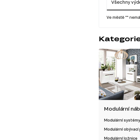
Všechny výde
Ve městě "" nemá
Kategori
Modulární ná
Modulární systém
Modulární obývací
Modulární ložnice