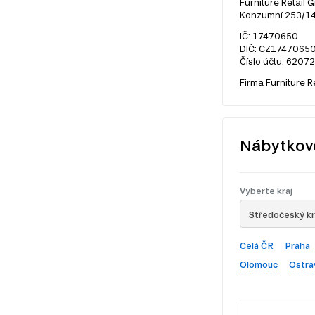
Furniture Retail G
Konzumní 253/14,
IČ: 17470650
DIČ: CZ1747065
Číslo účtu: 6207
Firma Furniture R
Nábytkov
Vyberte kraj
Středočeský kr
Celá ČR
Praha
Olomouc
Ostra