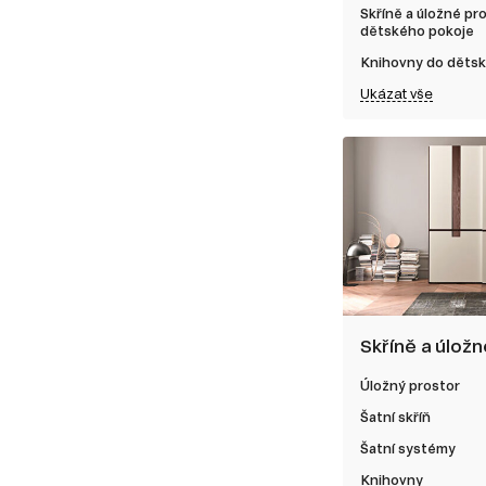
Skříně a úložné pr
dětského pokoje
Knihovny do děts
Ukázat vše
Skříně a úlož
Úložný prostor
Šatní skříň
Šatní systémy
Knihovny