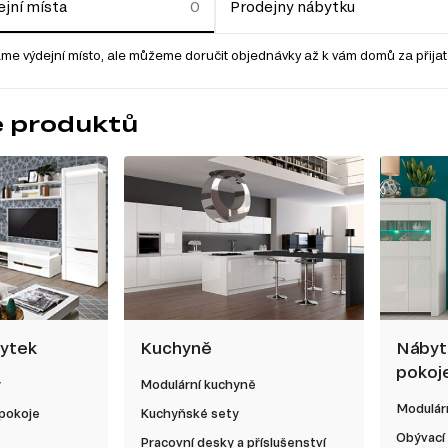
jní místa
Prodejny nábytku
me výdejní místo, ale můžeme doručit objednávky až k vám domů za přija
e produktů
bytek
Kuchyně
Nábyt
pokoj
y
Modulární kuchyně
Modulárn
 pokoje
Kuchyňské sety
Obývací
Pracovní desky a příslušenství