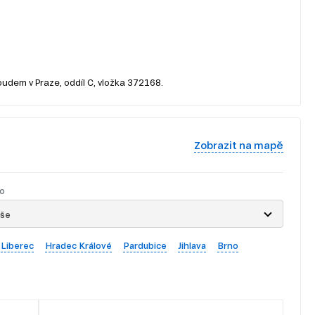
oudem v Praze, oddíl C, vložka 372168.
Zobrazit na mapě
o
vše
Liberec
Hradec Králové
Pardubice
Jihlava
Brno