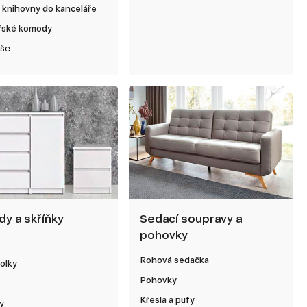
 knihovny do kanceláře
řské komody
vše
y a skříňky
Sedací soupravy a
pohovky
Rohová sedačka
olky
Pohovky
Křesla a pufy
y