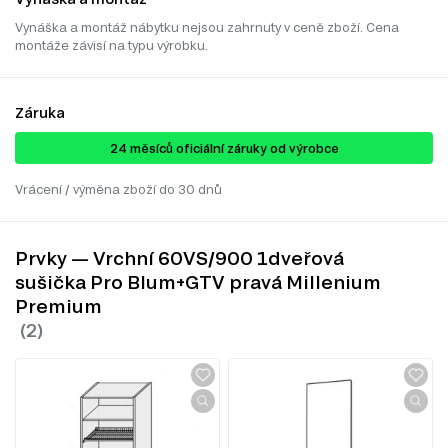
Vynáška a montáž nábytku nejsou zahrnuty v ceně zboží. Cena
montáže závisí na typu výrobku.
Záruka
24 ​​​​měsíců oficiální záruky od výrobce
Vrácení / výměna zboží do 30 dnů
Prvky — Vrchní 60VS/900 1dveřová
sušička Pro Blum+GTV pravá Millenium
Premium