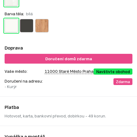
Barva těla:
bílá
Doprava
Doručení domů zdarma
Vaše město:
11000 Staré Město Praha
Navštivte obchod
Doručení na adresu:
Zdarma
- Kurýr
Platba
Hotovost, karta, bankovní převod, dobírkou – 49 korun.
Vynáška a montáž