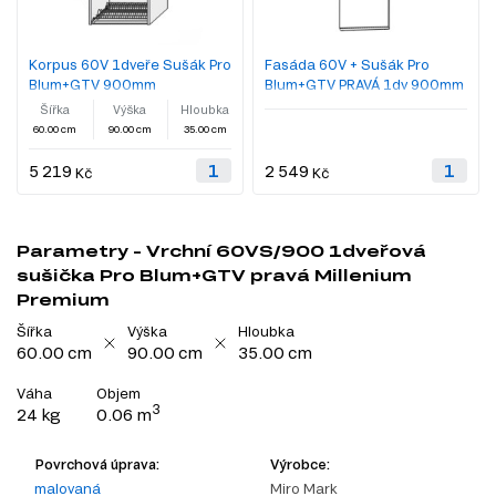
Korpus 60V 1dveře Sušák Pro
Fasáda 60V + Sušák Pro
Blum+GTV 900mm
Blum+GTV PRAVÁ 1dv 900mm
Millenium
Šířka
Výška
Hloubka
60.00 cm
90.00 cm
35.00 cm
5 219
2 549
Kč
Kč
Parametry - Vrchní 60VS/900 1dveřová
sušička Pro Blum+GTV pravá Millenium
Premium
Šířka
Výška
Hloubka
60.00 cm
90.00 cm
35.00 cm
Váha
Objem
3
24 kg
0.06 m
Povrchová úprava:
Výrobce:
malovaná
Miro Mark