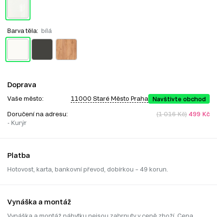
Barva těla:
bílá
Doprava
Vaše město:
11000 Staré Město Praha
Navštivte obchod
Doručení na adresu:
(1 016 Kč)
499 Kč
- Kurýr
Platba
Hotovost, karta, bankovní převod, dobírkou – 49 korun.
Vynáška a montáž
Vynáška a montáž nábytku nejsou zahrnuty v ceně zboží. Cena