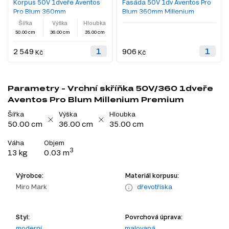
Korpus 50V 1dveře Aventos
Fasáda 50V 1dv Aventos Pro
Pro Blum 360mm
Blum 360mm Millenium
Šířka
Výška
Hloubka
50.00 cm
36.00 cm
35.00 cm
2 549
906
Kč
Kč
Parametry - Vrchní skříňka 50V/360 1dveře
Aventos Pro Blum Millenium Premium
Šířka
Výška
Hloubka
50.00 cm
36.00 cm
35.00 cm
Váha
Objem
3
13 kg
0.03 m
Výrobce:
Materiál korpusu:
Miro Mark
dřevotříska
Styl:
Povrchová úprava:
moderní
malovaná