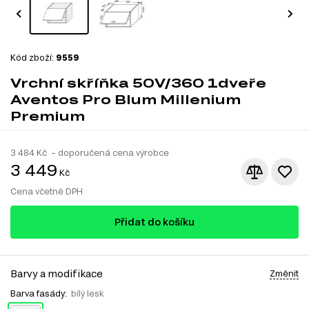
Kód zboží:
9559
Vrchní skříňka 50V/360 1dveře
Aventos Pro Blum Millenium
Premium
3 484
Kč – doporučená cena výrobce
3 449
Kč
Cena včetně DPH
Přidat do košíku
Barvy a modifikace
Změnit
Barva fasády:
bílý lesk