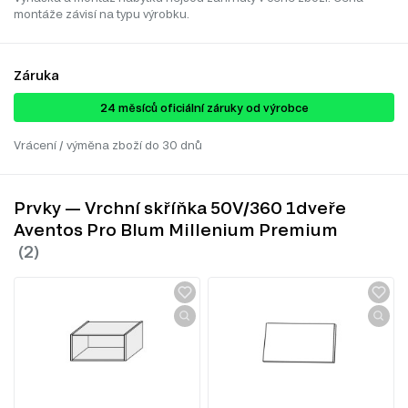
montáže závisí na typu výrobku.
Záruka
24 ​​​​měsíců oficiální záruky od výrobce
Vrácení / výměna zboží do 30 dnů
Prvky — Vrchní skříňka 50V/360 1dveře
Aventos Pro Blum Millenium Premium