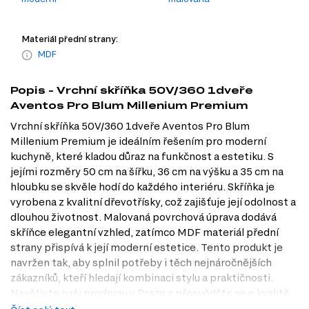
Materiál přední strany:
MDF
Popis - Vrchní skříňka 50V/360 1dveře
Aventos Pro Blum Millenium Premium
Vrchní skříňka 50V/360 1dveře Aventos Pro Blum
Millenium Premium je ideálním řešením pro moderní
kuchyně, které kladou důraz na funkčnost a estetiku. S
jejími rozměry 50 cm na šířku, 36 cm na výšku a 35 cm na
hloubku se skvěle hodí do každého interiéru. Skříňka je
vyrobena z kvalitní dřevotřísky, což zajišťuje její odolnost a
dlouhou životnost. Malovaná povrchová úprava dodává
skříňce elegantní vzhled, zatímco MDF materiál přední
strany přispívá k její moderní estetice. Tento produkt je
navržen tak, aby splnil potřeby i těch nejnáročnějších
zákazníků, kteří hledají kombinaci stylu a praktičnosti.
Navštivte naši prodejnu v Praze a přesvědčte se o kvalitě
na vlastní oči!