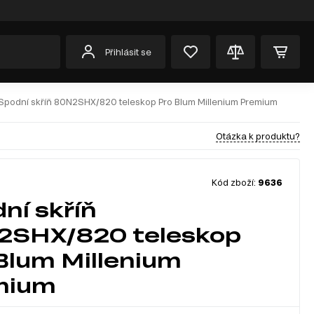
Přihlásit se
Spodní skříň 80N2SHX/820 teleskop Pro Blum Millenium Premium
Otázka k produktu?
Kód zboží:
9636
ní skříň
2SHX/820 teleskop
Blum Millenium
mium