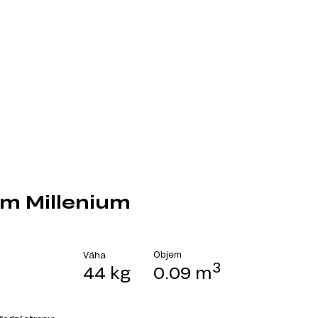
um Millenium
Objem
Váha
3
44 kg
0.09 m