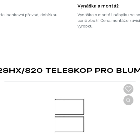
Vynáška a montáž
rta, bankovní převod, dobírkou –
Vynáška a montáž nábytku nejso
ceně zboží. Cena montáže závisí
výrobku.
2SHX/820 TELESKOP PRO BLU