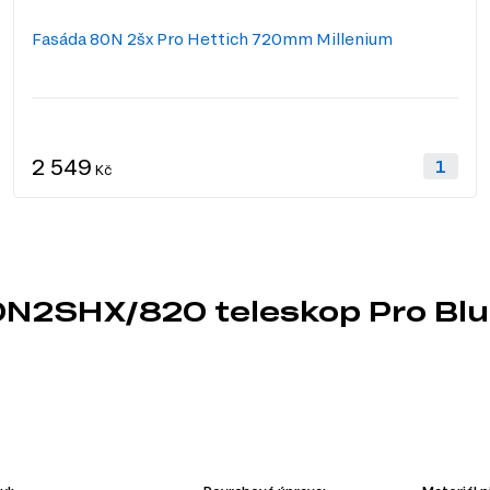
Fasáda 80N 2šx Pro Hettich 720mm Millenium
2 549
Kč
80N2SHX/820 teleskop Pro Bl