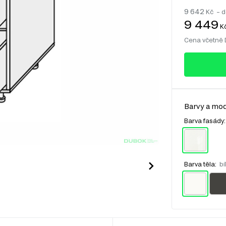
9 642
Kč – d
9 449
K
Cena včetně
Barvy a mod
Barva fasády
Barva těla:
bí