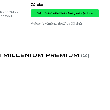
Záruka
u zahrnuty v
24 ​​​​měsíců oficiální záruky od výrobce
 na typu
Vrácení / výměna zboží do 30 dnů
M MILLENIUM PREMIUM