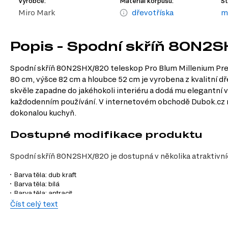
Výrobce:
Materiál korpusu:
St
Miro Mark
dřevotříska
m
Popis - Spodní skříň 80N2
Spodní skříň 80N2SHX/820 teleskop Pro Blum Millenium Premi
80 cm, výšce 82 cm a hloubce 52 cm je vyrobena z kvalitní d
skvěle zapadne do jakéhokoli interiéru a dodá mu elegantní
každodenním používání. V internetovém obchodě Dubok.cz naj
dokonalou kuchyň.
Dostupné modifikace produktu
Spodní skříň 80N2SHX/820 je dostupná v několika atraktivníc
Barva těla: dub kraft
Barva těla: bílá
Barva těla: antracit
Barva fasády: bílý lesk
Číst celý text
Charakteristiky, vlastnosti a výhod