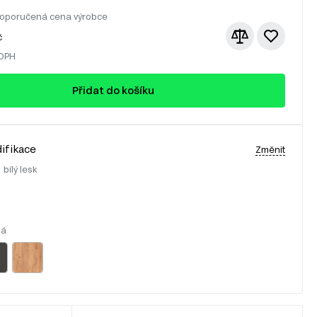
oporučená cena výrobce
č
 DPH
Přidat do košíku
ifikace
Změnit
:
bílý lesk
lá