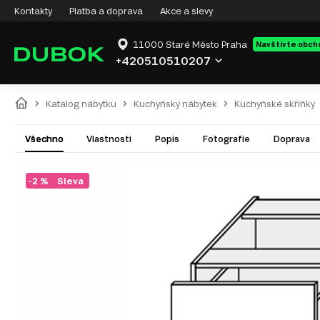
Kontakty
Platba a doprava
Akce a slevy
11000 Staré Město Praha
Navštivte obch
+420510510207
Katalog nábytku
Kuchyňský nábytek
Kuchyňské skříňky
Všechno
Vlastnosti
Popis
Fotografie
Doprava
-2 %
Sleva