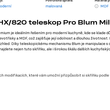
yl:
Povrchová úprava:
Materiál p
oderní
malovaná
MDF
SHX/820 teleskop Pro Blum M
um je ideálním řešením pro moderní kuchyně, kde se klade důraz
řevotřísky a MDF, což zajišťuje její odolnost a dlouhou životn
 vzhled. Díky teleskopickému mechanismu Blum je manipulace s d
dete nejen tuto skříňku, ale i širokou škálu dalších kuchyňsk
h modifikacích, které vám umožní přizpůsobit si skříňku podle
y