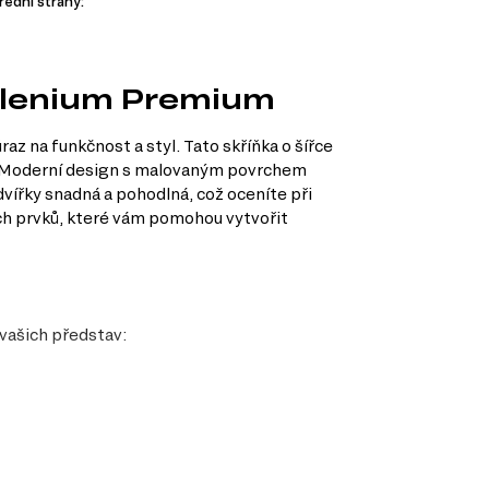
řední strany:
illenium Premium
 na funkčnost a styl. Tato skříňka o šířce
ost. Moderní design s malovaným povrchem
vířky snadná a pohodlná, což oceníte při
ých prvků, které vám pomohou vytvořit
 vašich představ: