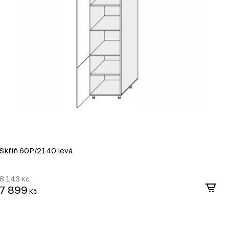
Skříň 60P/2140 levá
S
8 143
8
Kč
7 899
7
Kč