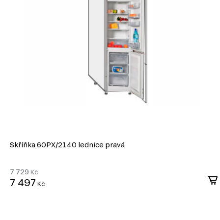
Skříňka 60PХ/2140 lednice pravá
7 729
Kč
7 497
Kč