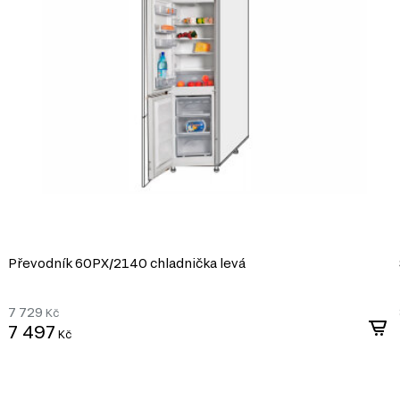
Převodník 60PХ/2140 chladnička levá
7 729
Kč
7 497
Kč