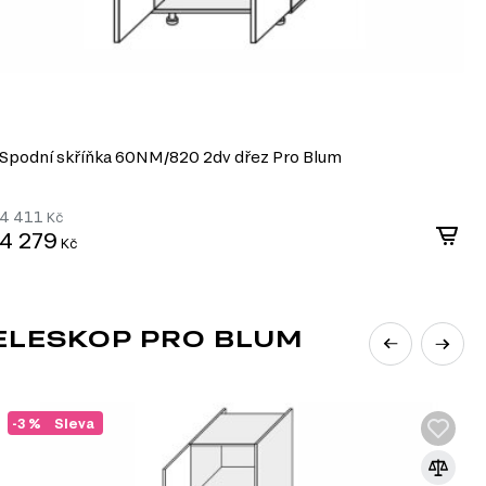
Spodní skříňka 60NМ/820 2dv dřez Pro Blum
S
4 411
4
Kč
4 279
4
Kč
ELESKOP PRO BLUM
-3 %
Sleva