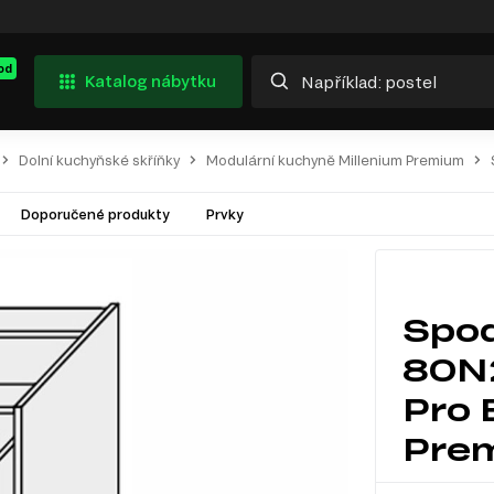
od
Katalog nábytku
Dolní kuchyňské skříňky
Modulární kuchyně Millenium Premium
Doporučené produkty
Prvky
Spod
80N
Pro 
Pre