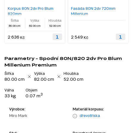
Korpus 80N 2dv Pro Blum
Fasáda 80N 2dv 720mm
820mm
Millenium
Šířka
Výška
Hloubka
80.00 cm
82.00 cm
52.00 cm
2 636
2 549
Kč
Kč
Parametry - Spodní 80N/820 2dv Pro Blum
Millenium Premium
Šířka
Výška
Hloubka
80.00 cm
82.00 cm
52.00 cm
Váha
Objem
3
33 kg
0.07 m
Výrobce:
Materiál korpusu:
Miro Mark
dřevotříska
Styl:
Povrchová úprava: