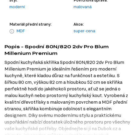
moderní
malovaná
Materiál přední strany:
Akce:
MDF
super-cena
Popis - Spodní 80N/820 2dv Pro Blum
Millenium Premium
Spodní kuchyňská skříňka Spodní 80N/820 2dv Pro Blum
Millenium Premium je ideálním řešením pro moderní
kuchyně, které kladou důraz na funkčnost a estetiku. S
šířkou 80 cm, výškou 82 cm a hloubkou 52 cm se skříňka
perfektně hodí do jakéhokoli prostoru, ať už se jedná o
malou kuchyň nebo prostorný kuchyňský kout. Vyrobená z
kvalitní dřevotřísky s malovaným povrchem a MDF přední
stranou, skříňka kombinuje odolnost s elegantním
designem. Díky svému modernímu stylu a praktickému
uspořádání nabízí dostatek úložného prostoru pro všechny
vaše kuchyňské potřeby. Objednejte si ji na Dubok.cz a