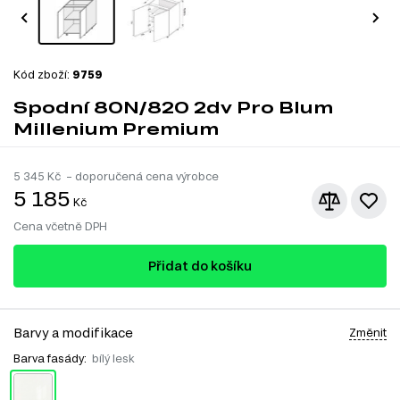
Kód zboží:
9759
Spodní 80N/820 2dv Pro Blum
Millenium Premium
5 345
Kč – doporučená cena výrobce
5 185
Kč
Cena včetně DPH
Přidat do košíku
Barvy a modifikace
Změnit
Barva fasády:
bílý lesk