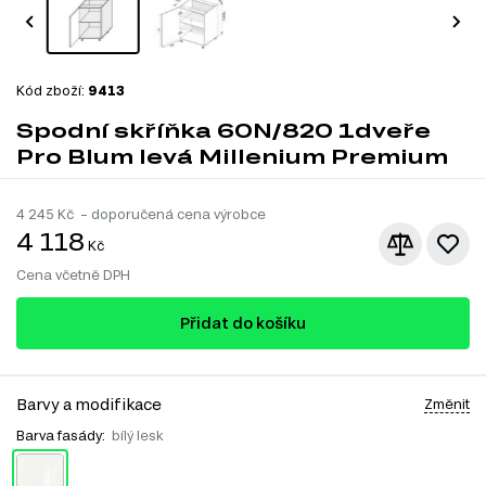
Kód zboží:
9413
Spodní skříňka 60N/820 1dveře
Pro Blum levá Millenium Premium
4 245
Kč – doporučená cena výrobce
4 118
Kč
Cena včetně DPH
Přidat do košíku
Barvy a modifikace
Změnit
Barva fasády:
bílý lesk