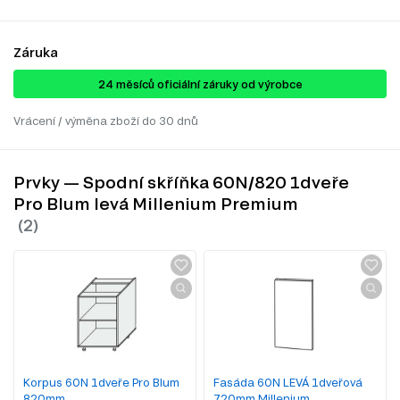
Záruka
24 ​​​​měsíců oficiální záruky od výrobce
Vrácení / výměna zboží do 30 dnů
Prvky — Spodní skříňka 60N/820 1dveře
Pro Blum levá Millenium Premium
Korpus 60N 1dveře Pro Blum
Fasáda 60N LEVÁ 1dveřová
820mm
720mm Millenium