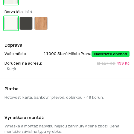
Barva těla:
bílá
Doprava
Vaše město:
11000 Staré Město Praha
Navštivte obchod
Doručení na adresu:
(1 117 Kč)
499 Kč
- Kurýr
Platba
Hotovost, karta, bankovní převod, dobírkou – 49 korun.
Vynáška a montáž
Vynáška a montáž nábytku nejsou zahrnuty v ceně zboží. Cena
montáže závisí na typu výrobku.