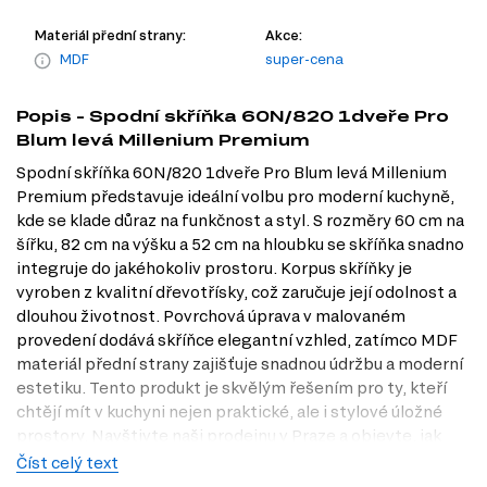
Materiál přední strany:
Akce:
MDF
super-cena
Popis - Spodní skříňka 60N/820 1dveře Pro
Blum levá Millenium Premium
Spodní skříňka 60N/820 1dveře Pro Blum levá Millenium
Premium představuje ideální volbu pro moderní kuchyně,
kde se klade důraz na funkčnost a styl. S rozměry 60 cm na
šířku, 82 cm na výšku a 52 cm na hloubku se skříňka snadno
integruje do jakéhokoliv prostoru. Korpus skříňky je
vyroben z kvalitní dřevotřísky, což zaručuje její odolnost a
dlouhou životnost. Povrchová úprava v malovaném
provedení dodává skříňce elegantní vzhled, zatímco MDF
materiál přední strany zajišťuje snadnou údržbu a moderní
estetiku. Tento produkt je skvělým řešením pro ty, kteří
chtějí mít v kuchyni nejen praktické, ale i stylové úložné
prostory. Navštivte naši prodejnu v Praze a objevte, jak
může tato skříňka obohatit vaši kuchyň!
Číst celý text