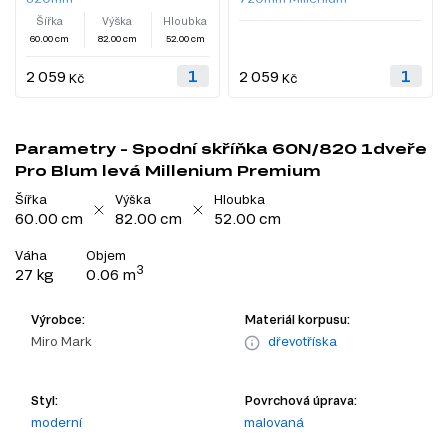
Šířka
Výška
Hloubka
60.00 cm
82.00 cm
52.00 cm
2 059
2 059
Kč
Kč
Parametry - Spodní skříňka 60N/820 1dveře
Pro Blum levá Millenium Premium
Šířka
Výška
Hloubka
60.00 cm
82.00 cm
52.00 cm
Váha
Objem
3
27 kg
0.06 m
Výrobce:
Materiál korpusu:
Miro Mark
dřevotříska
Styl:
Povrchová úprava:
moderní
malovaná