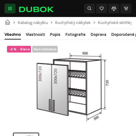
Katalog nábytku
Kuchyňský nábytek
Kuchyňské skříňky
Všechno
Vlastnosti
Popis
Fotografie
Doprava
Doporučené 
-2 %
Sleva
Není skladem