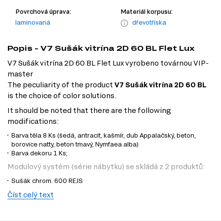
Povrchová úprava:
Materiál korpusu:
laminovaná
dřevotříska
Popis - V7 Sušák vitrína 2D 60 BL Flet Lux
V7 Sušák vitrína 2D 60 BL Flet Lux vyrobeno továrnou VIP-
master
The peculiarity of the product
V7 Sušák vitrína 2D 60 BL
is the choice of color solutions.
It should be noted that there are the following
modifications:
Barva těla 8 Ks (šedá, antracit, kašmír, dub Appalačský, beton,
borovice natty, beton tmavý, Nymfaea alba)
Barva dekoru 1 Ks;
Modulový systém (série nábytku) se skládá z 2 produktů:
Sušák chrom. 600 REJS
Skříň č. 7 v 600*720 Luxe
Číst celý text
Tento produkt je prvkem modulového systému (série
nábytku)
Modulární kuchyně Flet Lux
.