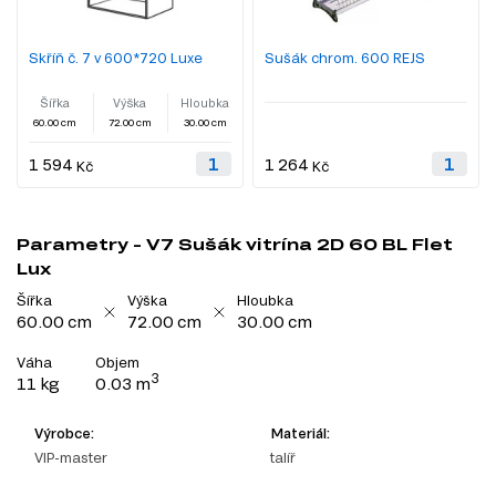
Skříň č. 7 v 600*720 Luxe
Sušák chrom. 600 REJS
Šířka
Výška
Hloubka
60.00 cm
72.00 cm
30.00 cm
1 594
1 264
Kč
Kč
Parametry - V7 Sušák vitrína 2D 60 BL Flet
Lux
Šířka
Výška
Hloubka
60.00 cm
72.00 cm
30.00 cm
Váha
Objem
3
11 kg
0.03 m
Výrobce:
Materiál:
VIP-master
talíř