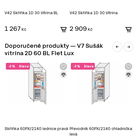
V42 Skříňka 1D 30 Vitrina BL
V42 Skříňka 1D 30 Vitrina
V
1 267
2 909
Kč
Kč
Doporučené produkty — V7 Sušák
vitrína 2D 60 BL Flet Lux
-3 %
Sleva
-3 %
Sleva
Skříňka 60PХ/2140 lednice pravá
Převodník 60PХ/2140 chladnička
S
levá