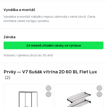
Vynáška a montáž
Vynáška a montáž nábytku nejsou zahrnuty v ceně zboží. Cena
montáže závisí na typu výrobku.
Záruka
24 ​​​​měsíců oficiální záruky od výrobce
Vrácení / výměna zboží do 30 dnů
Prvky — V7 Sušák vitrína 2D 60 BL Flet Lux