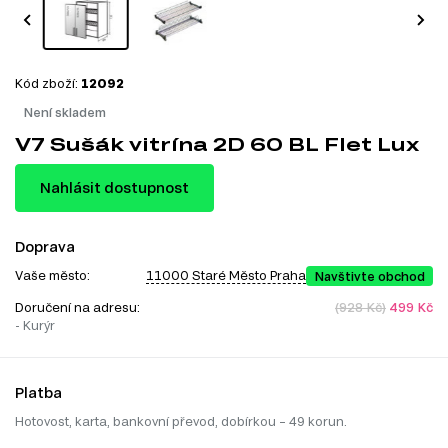
Kód zboží:
12092
Není skladem
V7 Sušák vitrína 2D 60 BL Flet Lux
Nahlásit dostupnost
Doprava
Vaše město:
11000 Staré Město Praha
Navštivte obchod
Doručení na adresu:
(928 Kč)
499 Kč
- Kurýr
Platba
Hotovost, karta, bankovní převod, dobírkou – 49 korun.