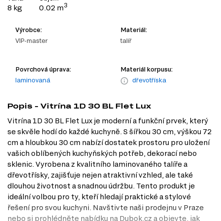
3
8 kg
0.02 m
Výrobce:
Materiál:
VIP-master
talíř
Povrchová úprava:
Materiál korpusu:
laminovaná
dřevotříska
Popis - Vitrína 1D 30 BL Flet Lux
Vitrína 1D 30 BL Flet Lux je moderní a funkční prvek, který
se skvěle hodí do každé kuchyně. S šířkou 30 cm, výškou 72
cm a hloubkou 30 cm nabízí dostatek prostoru pro uložení
vašich oblíbených kuchyňských potřeb, dekorací nebo
sklenic. Vyrobena z kvalitního laminovaného talíře a
dřevotřísky, zajišťuje nejen atraktivní vzhled, ale také
dlouhou životnost a snadnou údržbu. Tento produkt je
ideální volbou pro ty, kteří hledají praktické a stylové
řešení pro svou kuchyni. Navštivte naši prodejnu v Praze
nebo si prohlédněte nabídku na Dubok.cz a objevte, jak