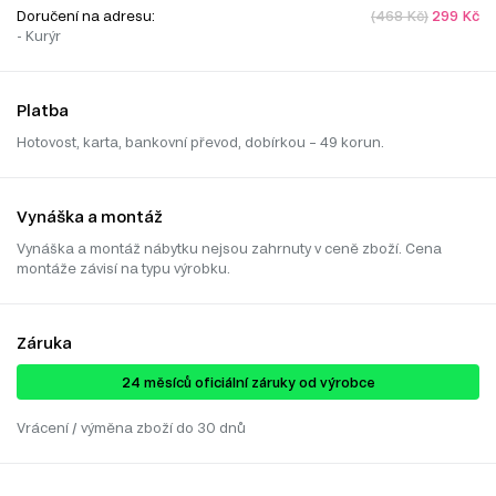
Doručení na adresu:
(468 Kč)
299 Kč
- Kurýr
Platba
Hotovost, karta, bankovní převod, dobírkou – 49 korun.
Vynáška a montáž
Vynáška a montáž nábytku nejsou zahrnuty v ceně zboží. Cena
montáže závisí na typu výrobku.
Záruka
24 ​​​​měsíců oficiální záruky od výrobce
Vrácení / výměna zboží do 30 dnů