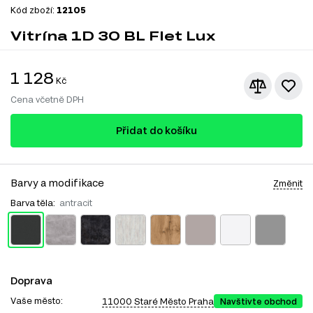
Kód zboží:
12105
Vitrína 1D 30 BL Flet Lux
1 128
Kč
Cena včetně DPH
Přidat do košíku
Barvy a modifikace
Změnit
Barva těla:
antracit
Doprava
Vaše město:
11000 Staré Město Praha
Navštivte obchod