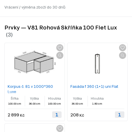
Vrácení / výměna zboží do 30 dnů
Prvky — V81 Rohová Skříňka 100 Flet Lux
Korpus č. 81 v 1000*360
Fasáda f 360 (1+1) uni Flat
Luxe
Šířka
Výška
Hloubka
Výška
Hloubka
100.00 cm
36.00 cm
100.00 cm
36.00 cm
1.80 cm
2 899
208
Kč
Kč