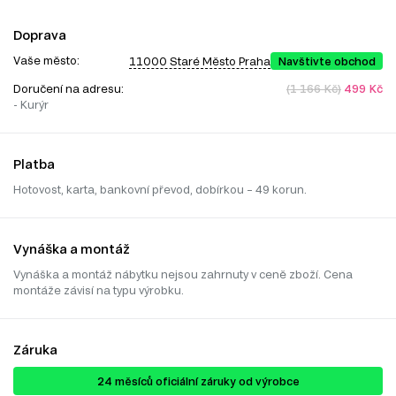
Doprava
Vaše město:
11000 Staré Město Praha
Navštivte obchod
Doručení na adresu:
(1 166 Kč)
499 Kč
- Kurýr
Platba
Hotovost, karta, bankovní převod, dobírkou – 49 korun.
Vynáška a montáž
Vynáška a montáž nábytku nejsou zahrnuty v ceně zboží. Cena
montáže závisí na typu výrobku.
Záruka
24 ​​​​měsíců oficiální záruky od výrobce