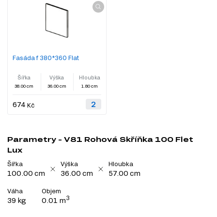
Fasáda f 380*360 Flat
Šířka
Výška
Hloubka
38.00 cm
36.00 cm
1.80 cm
674
Kč
Parametry - V81 Rohová Skříňka 100 Flet
Lux
Šířka
Výška
Hloubka
100.00 cm
36.00 cm
57.00 cm
Váha
Objem
3
39 kg
0.01 m