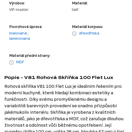
Výrobce:
Materiál:
VIP-master
talíř
Povrchová úprava:
Materiál korpusu:
malovaná
;
dřevotříska
laminovaná
Materiál přední strany:
MDF
Popis - V81 Rohová Skříňka 100 Flet Lux
Rohová skříňka V81 100 Flet Lux je ideálním řešením pro
moderní kuchyně, které hledají kombinaci estetiky a
funkčnosti. Díky svému promyšlenému designu a
variabilitě barevných provedení se snadno přizpůsobí
jakémukoliv interiéru. Skříňka je vyrobena z kvalitních
materiálů, jako je dřevotříska a MDF, což zaručuje dlouhou
životnost a odolnost vůči běžnému opotřebení. Její
rozměry (šířka 100 cm, výška 36 cm, hloubka 57 cm) ji činí