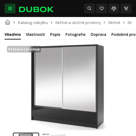
Katalog nábytku
Skříně a úložné prostory
Skříně
Skří
Všechno
Vlastnosti
Popis
Fotografie
Doprava
Podobné pro
Staženo z prodeje