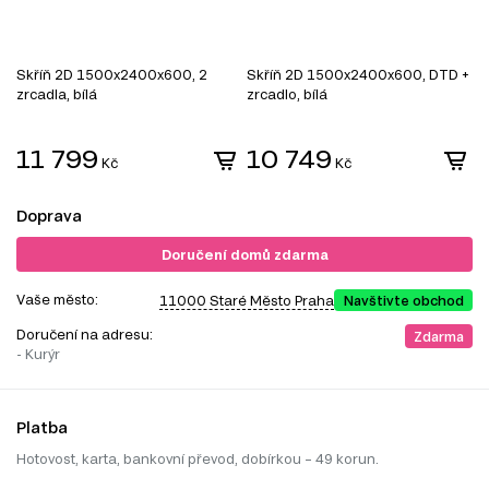
Skříň 2D 1500x2400x600, 2
Skříň 2D 1500x2400x600, DTD +
S
zrcadla, bílá
zrcadlo, bílá
z
11 799
10 749
Kč
Kč
Doprava
Doručení domů zdarma
Vaše město:
11000 Staré Město Praha
Navštivte obchod
Doručení na adresu:
Zdarma
- Kurýr
Platba
Hotovost, karta, bankovní převod, dobírkou – 49 korun.