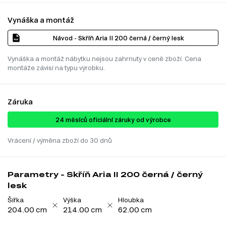
Vynáška a montáž
Návod - Skříň Aria II 200 černá / černý lesk
Vynáška a montáž nábytku nejsou zahrnuty v ceně zboží. Cena
montáže závisí na typu výrobku.
Záruka
24 ​​​​měsíců oficiální záruky od výrobce
Vrácení / výměna zboží do 30 dnů
Parametry - Skříň Aria II 200 černá / černý
lesk
Šířka
Výška
Hloubka
204.00 cm
214.00 cm
62.00 cm