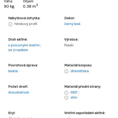
Váha
Objem
3
90 kg
0.38 m
Nábytková úchytka:
Dekor:
hliníkový profil
černý lesk
Druh skříně:
Výrobce:
s posuvnými dveřmi
;
Piaski
se zrcadlem
Povrchová úprava:
Materiál korpusu:
lesklá
dřevotříska
Počet dveří:
Materiál přední strany:
dvoudveřové
MDF
;
sklo
Styl:
Vnitřní uspořádání skříně: