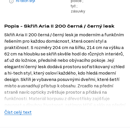
hi-tech styl
police ;
tyč ;
zásuvky
Popis - Skříň Aria II 200 černá / černý lesk
Skříň Aria II 200 černá / černý lesk je moderním a funkčním
řešením pro každou domácnost, která ocení styl a
praktičnost. S rozměry 204 cm na šířku, 214 cm na výšku a
62 cm na hloubku se skříň skvěle hodí do různých interiérů,
ať už do ložnice, předsíně nebo obývacího pokoje. Její
elegantní černý lesk dodává prostoru sofistikovaný vzhled
a hi-tech styl, který osloví každého, kdo hledá moderní
design. Skříň je vybavena posuvnými dveřmi, které šetří
místo a usnadňují přístup k obsahu. Zrcadlo na přední
straně navíc opticky zvětšuje prostor a přidává na
funkčnosti. Materiál korpusu z dřevotřísky zajišťuje
pevnost a dlouhou životnost, zatímco MDF a sklo na přední
straně dodávají skříni luxusní vzhled.
Číst celý text
Charakteristiky, vlastnosti a výhody