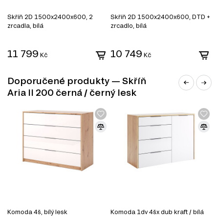
Skříň 2D 1500x2400x600, 2
Skříň 2D 1500x2400x600, DTD +
S
zrcadla, bílá
zrcadlo, bílá
z
11 799
10 749
1
Kč
Kč
Doporučené produkty — Skříň
Aria II 200 černá / černý lesk
MDF
MDF je jedním z nejoblíbenějších materiálů v
nábytkářském průmyslu. Vyrábí se z dřevěných vláken
lisováním pod vysokým tlakem a teplotou za přidání
speciálních pryskyřic. Díky svým vlastnostem se MDF
používá k výrobě korpusového nábytku, dvířek,
dekorativních panelů a dalších interiérových prvků.
Komoda 4š, bílý lesk
Komoda 1dv 4šx dub kraft / bílá
K
Vlastnosti MDF: