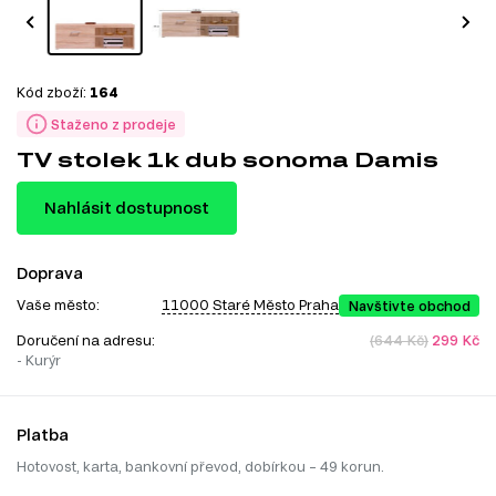
Kód zboží:
164
Staženo z prodeje
TV stolek 1k dub sonoma Damis
Nahlásit dostupnost
Doprava
Vaše město:
11000 Staré Město Praha
Navštivte obchod
Doručení na adresu:
(644 Kč)
299 Kč
- Kurýr
Platba
Hotovost, karta, bankovní převod, dobírkou – 49 korun.