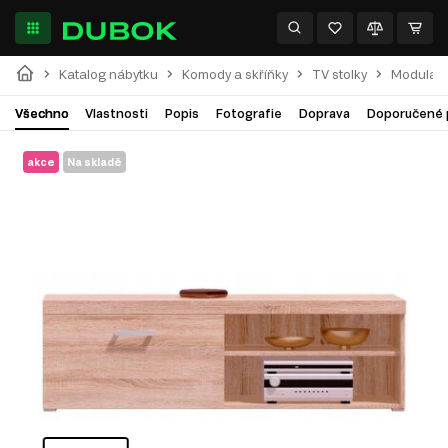
Katalog nábytku
Komody a skříňky
TV stolky
Modulárn
Všechno
Vlastnosti
Popis
Fotografie
Doprava
Doporučené 
akce
Na skladě