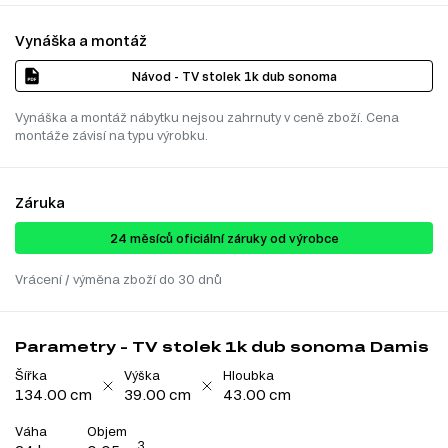
Vynáška a montáž
Návod - TV stolek 1k dub sonoma
Vynáška a montáž nábytku nejsou zahrnuty v ceně zboží. Cena
montáže závisí na typu výrobku.
Záruka
24 ​​​​měsíců oficiální záruky od výrobce
Vrácení / výměna zboží do 30 dnů
Parametry - TV stolek 1k dub sonoma Damis
Šířka
Výška
Hloubka
134.00 cm
39.00 cm
43.00 cm
Váha
Objem
3