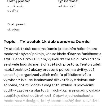
Úložný prostor:
Typ instalace:
s policemi ;
volně stojící
s dvířky
Dostupnost:
skladem
Popis - TV stolek 1k dub sonoma Damis
TV stolek 1k dub sonoma Damis je ideálním řešením pro
moderní obývací pokoje, kde se klade důraz na funkčnost a
styl. S jeho šířkou 134 cm, výškou 39 cm a hloubkou 43 cm
se skvěle hodí do menších i větších prostorů. Tento stolek
nabízí praktický úložný prostor s policemi a dvířky, což
usnadňuje organizaci vašich médií a příslušenství. Je
vyroben z kvalitní laminované dřevotřísky v dekoru dub
sonoma, což mu dodává elegantní vzhled. S rolovacími
vodítky zásuvek a plastovými úchytkami se snadno ovládá
a zajišťuje dlouhou životnost. Objevte jednoduchost a
modernost v designu, který oceníte každý den. Navštivte
naši prodejnu v Praze a prohlédněte si tento skvost na