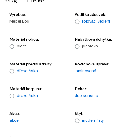
24 kg
0.05 m
Výrobce:
Vodítka zásuvek:
Mebel Bos
rolovací vedení
Material nohou:
Nábytková úchytka:
plast
plastová
Materiál přední strany:
Povrchová úprava:
dřevotříska
laminovaná
Materiál korpusu:
Dekor:
dřevotříska
dub sonoma
Akce:
Styl:
akce
moderní styl