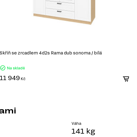
Skříň se zrcadlem 4d2s Rama dub sonoma / bílá
S
Na skladě
11 949
1
Kč
Kami
Váha
141 kg