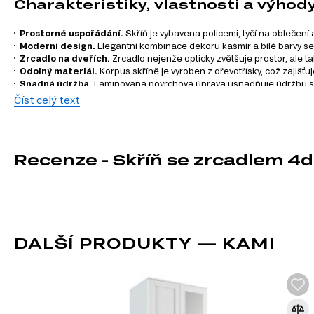
Charakteristiky, vlastnosti a výhod
Prostorné uspořádání.
Skříň je vybavena policemi, tyčí na oblečení
Moderní design.
Elegantní kombinace dekoru kašmír a bílé barvy se 
Zrcadlo na dveřích.
Zrcadlo nejenže opticky zvětšuje prostor, ale 
Odolný materiál.
Korpus skříně je vyroben z dřevotřísky, což zajišť
Snadná údržba.
Laminovaná povrchová úprava usnadňuje údržbu skř
Praktická velikost.
S rozměry 160 cm na šířku a 205,6 cm na výšku je 
Číst celý text
Rolovací vedení zásuvek.
Zásuvky jsou vybaveny rolovacími vodítky, c
Informace o sérii nábytku
Recenze - Skříň se zrcadlem 4d
Tento produkt není součástí modulového systému. Pokud mát
objevte širokou nabídku nábytku pro každý styl a potřebu.
ROLOVACÍ VEDENÍ
Kolejničkové vedení jsou speciální mechanismy, které zajišťuj
DALŠÍ PRODUKTY — KAMI
pohyb nábytkových prvků, jako jsou zásuvky, vysouvací polic
na základě kovových lišt vybavených koly, které minimalizují t
klouzání pohyblivých částí.
Hlavní charakteristiky kolejničkových vedení: