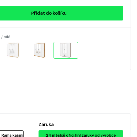
Přidat do košíku
/ bílá
Záruka
 Rama kašmír / bílá
24 ​​​​měsíců oficiální záruky od výrobce