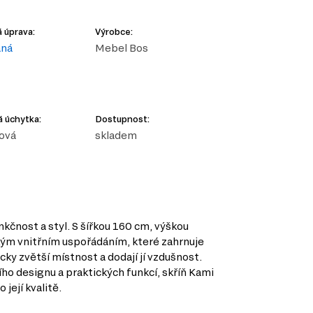
 úprava:
Výrobce:
aná
Mebel Bos
 úchytka:
Dostupnost:
ová
skladem
nkčnost a styl. S šířkou 160 cm, výškou
ckým vnitřním uspořádáním, které zahrnuje
cky zvětší místnost a dodají jí vzdušnost.
ho designu a praktických funkcí, skříň Kami
její kvalitě.