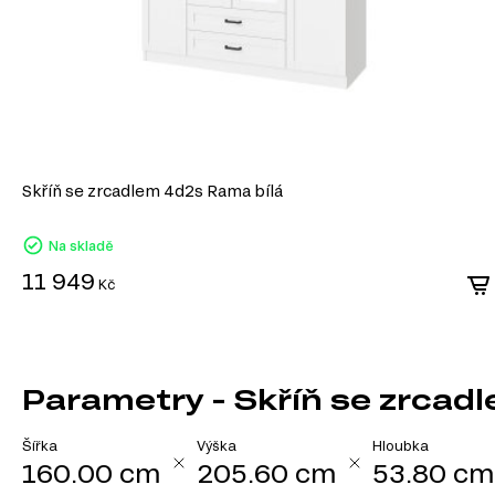
Skříň se zrcadlem 4d2s Rama bílá
Na skladě
11 949
Kč
Parametry - Skříň se zrcad
Šířka
Výška
Hloubka
160.00 cm
205.60 cm
53.80 cm