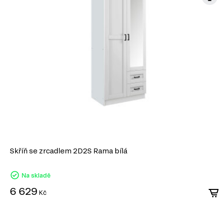
Jednoduchost konstrukce: Skládají se ze dvou hlavních částí – vnějš
a vnitřní (upevňuje se na zásuvku). Mezi nimi jsou umístěná kola, kter
Materiály: Obvykle jsou vyráběna z oceli nebo hliníku, přičemž kola 
nebo kovu.
Snadná instalace: Kolejničkové vedení je jednoduché na montáž a 
instalaci.
Nosnost: Mají omezenou nosnost (obvykle do 25–30 kg), což je vhod
Kolejničkové vedení je vhodné pro levný nebo standardní ná
vysoké zatížení nebo složité mechanismy.
Skříň se zrcadlem 2D2S Rama bílá
Na skladě
6 629
Kč