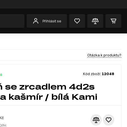
Přihlásit se
Otázka k produktu?
Kód zboží:
12048
dě
ň se zrcadlem 4d2s
 kašmír / bílá Kami
Kč
 DPH