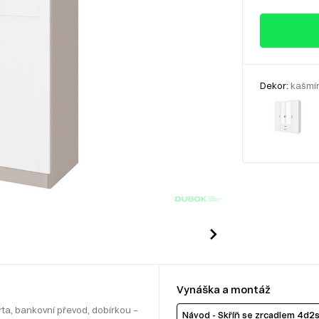
Dekor:
kašmír 
Vynáška a montáž
rta, bankovní převod, dobírkou –
Návod - Skříň se zrcadlem 4d2s