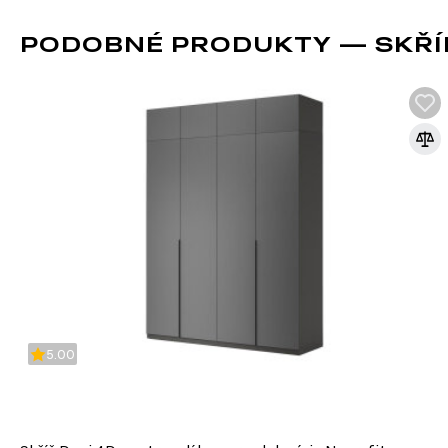
PODOBNÉ PRODUKTY — SKŘÍŇ
SKLO
Skleněné fasády jsou oblíbeným řešením v nábytkářském prů
sklo jako hlavní materiál pro čelní plochy nábytku. Dodávají 
moderní vzhled, umožňují vytvářet stylové a funkční výrobk
5.00
být vyrobeny z různých druhů skla, což umožňuje jejich při
interiéru.
Výhody skleněných fasád: