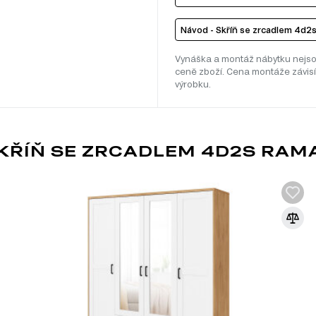
Návod - Skříň se zrcadlem 4d2s
Vynáška a montáž nábytku nejso
ceně zboží. Cena montáže závisí
výrobku.
KŘÍŇ SE ZRCADLEM 4D2S RAMA