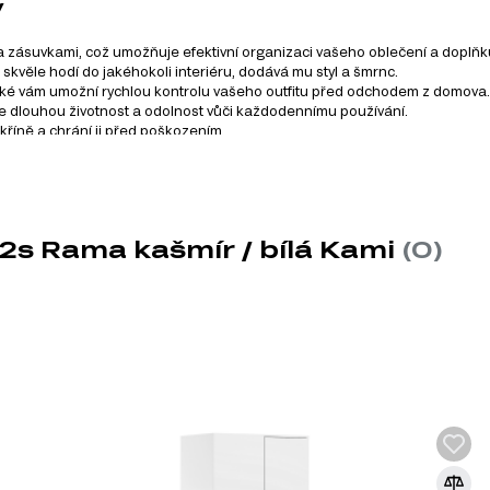
y
 a zásuvkami, což umožňuje efektivní organizaci vašeho oblečení a doplňk
skvěle hodí do jakéhokoli interiéru, dodává mu styl a šmrnc.
také vám umožní rychlou kontrolu vašeho outfitu před odchodem z domova.
uje dlouhou životnost a odolnost vůči každodennímu používání.
íně a chrání ji před poškozením.
skříň ideální pro většinu ložnic, aniž by zabírala příliš mnoho prostoru.
ož zajišťuje jejich hladké otevírání a zavírání.
2s Rama kašmír / bílá Kami
(0)
e zájem o další produkty, které by mohly doplnit vaši domácno
í plynulý a spolehlivý
e nebo podstavce. Pracují
ření a zajišťují hladké