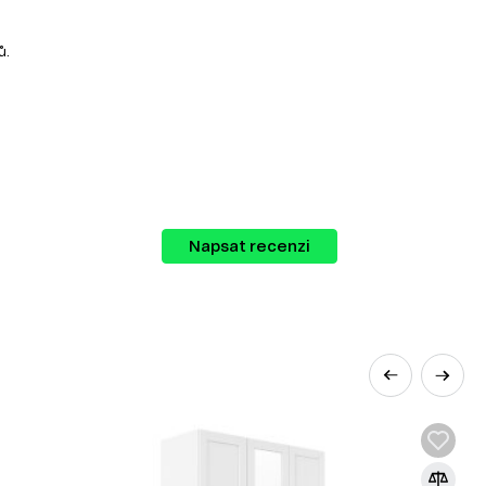
ů.
Napsat recenzi
st, navštivte náš obchod Dubok.cz a