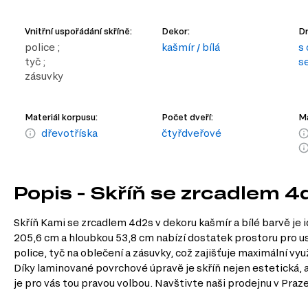
Vnitřní uspořádání skříně:
Dekor:
Dr
police ;
kašmír / bílá
s
tyč ;
s
zásuvky
Materiál korpusu:
Počet dveří:
Ma
dřevotříska
čtyřdveřové
Popis - Skříň se zrcadlem 4
Skříň Kami se zrcadlem 4d2s v dekoru kašmír a bílé barvě je 
205,6 cm a hloubkou 53,8 cm nabízí dostatek prostoru pro u
police, tyč na oblečení a zásuvky, což zajišťuje maximální vy
Díky laminované povrchové úpravě je skříň nejen estetická, 
je pro vás tou pravou volbou. Navštivte naši prodejnu v Praze,