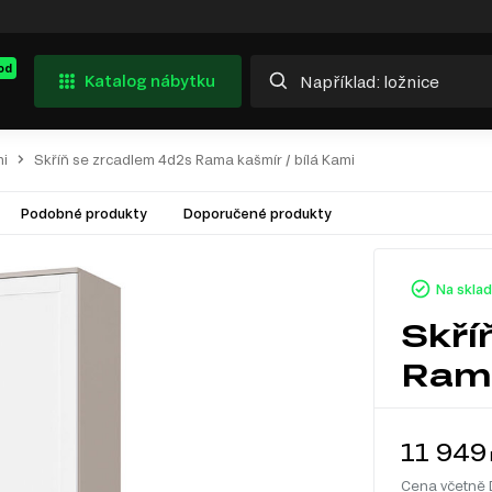
od
Katalog nábytku
i
Skříň se zrcadlem 4d2s Rama kašmír / bílá Kami
Podobné produkty
Doporučené produkty
Na skla
Skří
Rama
11 949
Cena včetně