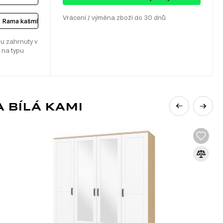
Vrácení / výměna zboží do 30 dnů
 Rama kašmír / bílá
u zahrnuty v
 na typu
 BÍLÁ KAMI