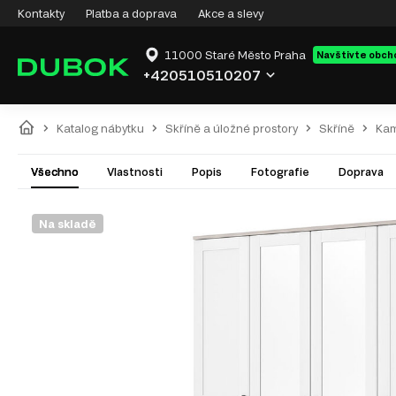
Kontakty
Platba a doprava
Akce a slevy
11000 Staré Město Praha
Navštivte obch
+420510510207
Katalog nábytku
Skříně a úložné prostory
Skříně
Kam
Všechno
Vlastnosti
Popis
Fotografie
Doprava
Na skladě