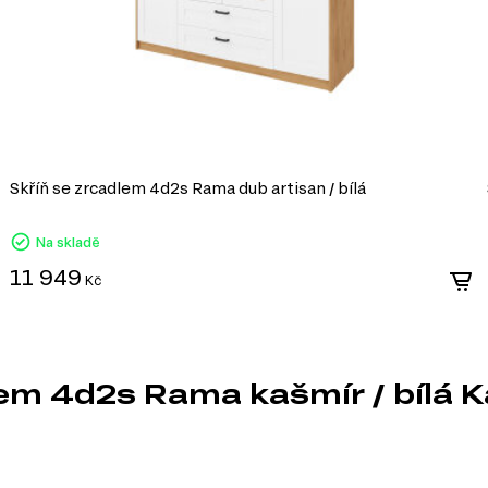
Skříň se zrcadlem 4d2s Rama dub artisan / bílá
Na skladě
11 949
Kč
lem 4d2s Rama kašmír / bílá 