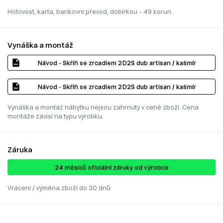
Hotovost, karta, bankovní převod, dobírkou – 49 korun.
Vynáška a montáž
Návod - Skříň se zrcadlem 2D2S dub artisan / kašmír
Návod - Skříň se zrcadlem 2D2S dub artisan / kašmír
Vynáška a montáž nábytku nejsou zahrnuty v ceně zboží. Cena
montáže závisí na typu výrobku.
Záruka
24 ​​​​měsíců oficiální záruky od výrobce
Vrácení / výměna zboží do 30 dnů