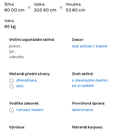
Šířka
Výška
Hloubka
80.00 cm
205.60 cm
53.80 cm
Váha
86 kg
Vnitřní uspořádání skříně:
Dekor:
police ;
dub artisan / kašmír
tyč ;
zásuvky
Materiál přední strany:
Druh skříně:
dřevotříska
;
s otevíracími dveřmi
;
se zrcadlem
sklo
Vodítka zásuvek:
Povrchová úprava:
rolovací vedení
laminovaná
Výrobce:
Materiál korpusu: