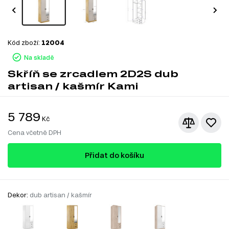
Kód zboží:
12004
Na skladě
Skříň se zrcadlem 2D2S dub
artisan / kašmír Kami
5 789
Kč
Cena včetně DPH
Přidat do košíku
Dekor:
dub artisan / kašmír