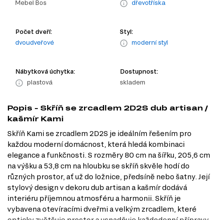
Mebel Bos
dřevotříska
Počet dveří:
Styl:
dvoudveřové
moderní styl
Nábytková úchytka:
Dostupnost:
plastová
skladem
Popis - Skříň se zrcadlem 2D2S dub artisan /
kašmír Kami
Skříň Kami se zrcadlem 2D2S je ideálním řešením pro
každou moderní domácnost, která hledá kombinaci
elegance a funkčnosti. S rozměry 80 cm na šířku, 205,6 cm
na výšku a 53,8 cm na hloubku se skříň skvěle hodí do
různých prostor, ať už do ložnice, předsíně nebo šatny. Její
stylový design v dekoru dub artisan a kašmír dodává
interiéru příjemnou atmosféru a harmonii. Skříň je
vybavena otevíracími dveřmi a velkým zrcadlem, které
opticky zvětšuje prostor a usnadňuje každodenní přípravy.