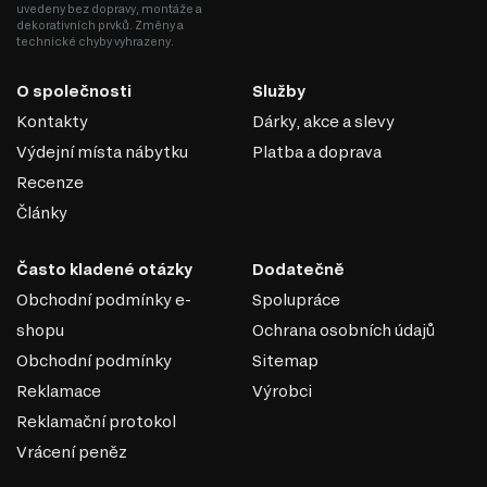
dřevo nebo MDF.
uvedeny bez dopravy, montáže a
Snadná údržba: Skleněné povrchy se snadno čistí od nečistot a
dekorativních prvků. Změny a
prachu, což je činí praktickými pro každodenní použití.
technické chyby vyhrazeny.
Optické zvětšení prostoru: Průhledné nebo tónované sklo
zachovává otevřenost a lehkost v interiéru a vizuálně zvětšuje
O společnosti
Služby
prostor.
Široká barevná škála: Sklo může být lakované nebo tónované do
Kontakty
Dárky, akce a slevy
různých barev, což umožňuje vytvoření nábytku pro jakýkoliv styl
Výdejní místa nábytku
Platba a doprava
interiéru.
Recenze
Skleněné fasády jsou vynikající volbou pro tvorbu
stylového a moderního nábytku, který dodá prostoru
Články
eleganci a lehkost.
Často kladené otázky
Dodatečně
Obchodní podmínky e-
Spolupráce
shopu
Ochrana osobních údajů
Obchodní podmínky
Sitemap
Reklamace
Výrobci
Reklamační protokol
Vrácení peněz