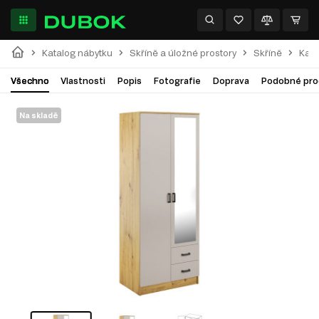
Katalog nábytku
Skříně a úložné prostory
Skříně
Kam
Všechno
Vlastnosti
Popis
Fotografie
Doprava
Podobné pro
Na skladě