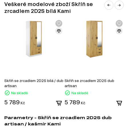
Veškeré modelové zboží Skříň se
zrcadlem 2D2S bílá Kami
Skříň se zrcadlem 2D2S bílá / dub
Skříň se zrcadlem 2D2S dub
S
artisan
artisan
d
Na skladě
Na skladě
5 789
5 789
5
Kč
Kč
Parametry - Skříň se zrcadlem 2D2S dub
artisan / kašmír Kami