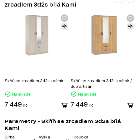
zrcadlem 3d2s bílá Kami
Skříň se zrcadlem 3d2s kašmír
Skříň se zrcadlem 3d2s kašmír /
S
dub artisan
bí
Na skladě
Na skladě
7 449
7 449
7
Kč
Kč
Parametry - Skříň se zrcadlem 3d2s bílá
Kami
Šířka
Výška
Hloubka