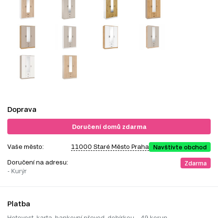
Doprava
Doručení domů zdarma
Vaše město:
11000 Staré Město Praha
Navštivte obchod
Doručení na adresu:
Zdarma
- Kurýr
Platba
Hotovost, karta, bankovní převod, dobírkou – 49 korun.