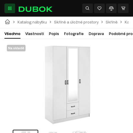
Katalog nábytku
Skříně a úložné prostory
Skříně
Kam
Všechno
Vlastnosti
Popis
Fotografie
Doprava
Podobné pro
Na skladě