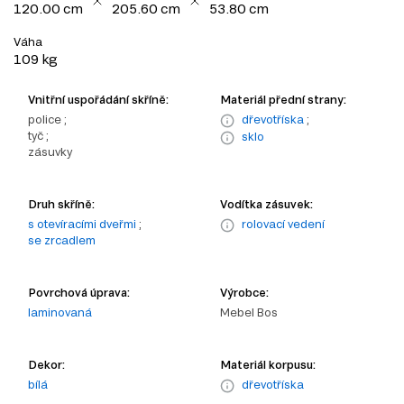
120.00 cm
205.60 cm
53.80 cm
Váha
109 kg
Vnitřní uspořádání skříně:
Materiál přední strany:
police ;
dřevotříska
;
tyč ;
sklo
zásuvky
Druh skříně:
Vodítka zásuvek:
s otevíracími dveřmi
;
rolovací vedení
se zrcadlem
Povrchová úprava:
Výrobce:
laminovaná
Mebel Bos
Dekor:
Materiál korpusu:
bílá
dřevotříska