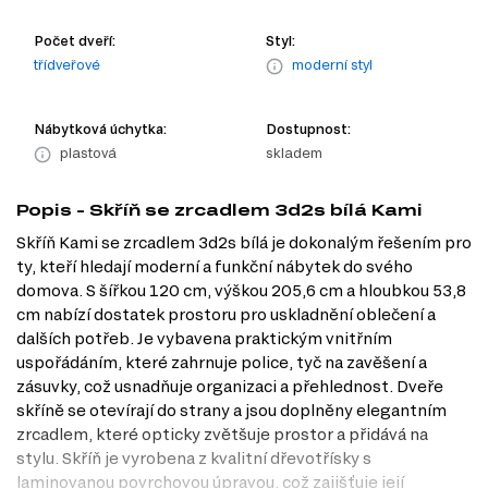
Počet dveří:
Styl:
třídveřové
moderní styl
Nábytková úchytka:
Dostupnost:
plastová
skladem
Popis - Skříň se zrcadlem 3d2s bílá Kami
Skříň Kami se zrcadlem 3d2s bílá je dokonalým řešením pro
ty, kteří hledají moderní a funkční nábytek do svého
domova. S šířkou 120 cm, výškou 205,6 cm a hloubkou 53,8
cm nabízí dostatek prostoru pro uskladnění oblečení a
dalších potřeb. Je vybavena praktickým vnitřním
uspořádáním, které zahrnuje police, tyč na zavěšení a
zásuvky, což usnadňuje organizaci a přehlednost. Dveře
skříně se otevírají do strany a jsou doplněny elegantním
zrcadlem, které opticky zvětšuje prostor a přidává na
stylu. Skříň je vyrobena z kvalitní dřevotřísky s
laminovanou povrchovou úpravou, což zajišťuje její