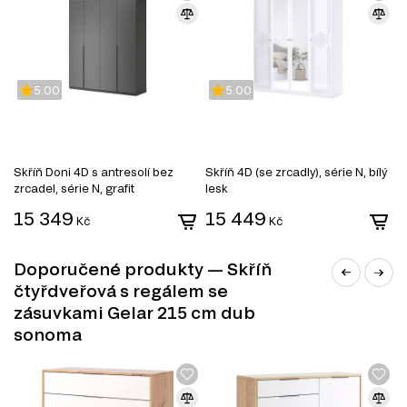
Manželské postele
Šatní skříň
Úložný prostor
5.00
5.00
Skříň Doni 4D s antresolí bez
Skříň 4D (se zrcadly), série N, bílý
S
zrcadel, série N, grafit
lesk
/
15 349
15 449
1
Kč
Kč
Doporučené produkty — Skříň
čtyřdveřová s regálem se
zásuvkami Gelar 215 cm dub
DŘEVOTŘÍSKA
sonoma
DTD (dřevotřísková deska) je jedním z nejrozšířenějších
materiálů v nábytkářském průmyslu. Vyrábí se lisováním
dřevních třísek pod vysokým tlakem s přidáním