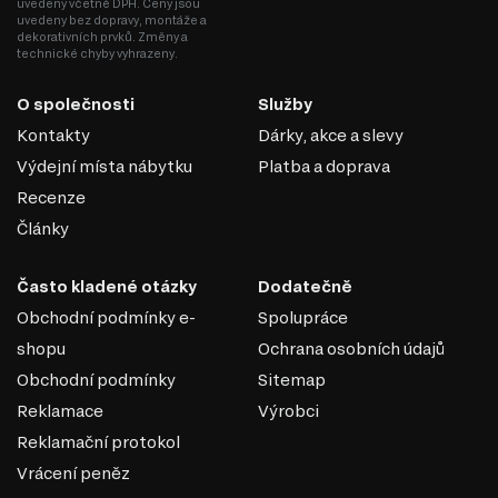
uvedeny včetně DPH. Ceny jsou
uvedeny bez dopravy, montáže a
dekorativních prvků. Změny a
technické chyby vyhrazeny.
O společnosti
Služby
Kontakty
Dárky, akce a slevy
Výdejní místa nábytku
Platba a doprava
Recenze
Články
KULIČKOVÁ VEDENÍ PLNÉHO
VÝSUVU
Často kladené otázky
Dodatečně
Telescopické plně výsuvné vedení jsou mechanismy, které
Obchodní podmínky e-
Spolupráce
umožňují plné vysunutí zásuvek, polic nebo jiných
shopu
Ochrana osobních údajů
pohyblivých prvků nábytku či vybavení za hranice korpusu.
Obchodní podmínky
Sitemap
Skládají se z několika (obvykle tří) sekcí, které se rozvinují,
což umožňuje přístup do celé hloubky zásuvky.
Reklamace
Výrobci
Hlavní charakteristiky telescopických vedení:
Reklamační protokol
Plný výsuv: Díky konstrukci mohou všechny sekce vedení vysouvat,
Vrácení peněz
což poskytuje přístup k celému prostoru zásuvky.