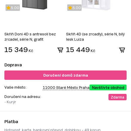
5.00
5.00
Skříň Doni 4D s antresolí bez
Skříň 4D (se zrcadly), série N, bílý
S
zrcadel, série N, grafit
lesk Luiza
/
15 349
15 449
Kč
Kč
Doprava
Doručení domů zdarma
Vaše město:
11000 Staré Město Praha
Navštivte obchod
Doručení na adresu:
Zdarma
- Kurýr
Platba
Hotovost, karta, bankovní převod, dobírkou – 49 korun.