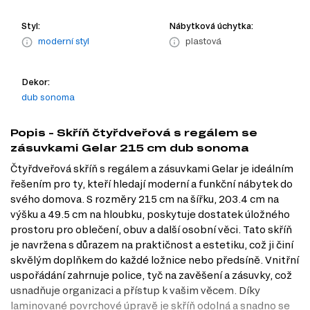
Styl:
Nábytková úchytka:
moderní styl
plastová
Dekor:
dub sonoma
Popis - Skříň čtyřdveřová s regálem se
zásuvkami Gelar 215 cm dub sonoma
Čtyřdveřová skříň s regálem a zásuvkami Gelar je ideálním
řešením pro ty, kteří hledají moderní a funkční nábytek do
svého domova. S rozměry 215 cm na šířku, 203.4 cm na
výšku a 49.5 cm na hloubku, poskytuje dostatek úložného
prostoru pro oblečení, obuv a další osobní věci. Tato skříň
je navržena s důrazem na praktičnost a estetiku, což ji činí
skvělým doplňkem do každé ložnice nebo předsíně. Vnitřní
uspořádání zahrnuje police, tyč na zavěšení a zásuvky, což
usnadňuje organizaci a přístup k vašim věcem. Díky
laminované povrchové úpravě je skříň odolná a snadno se