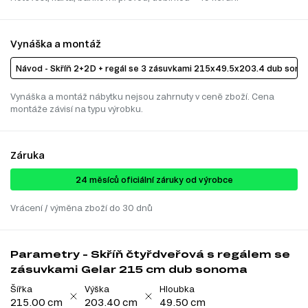
Vynáška a montáž
Návod - Skříň 2+2D + regál se 3 zásuvkami 215х49.5х203.4 dub son
Vynáška a montáž nábytku nejsou zahrnuty v ceně zboží. Cena
montáže závisí na typu výrobku.
Záruka
24 ​​​​měsíců oficiální záruky od výrobce
Vrácení / výměna zboží do 30 dnů
Parametry - Skříň čtyřdveřová s regálem se
zásuvkami Gelar 215 cm dub sonoma
Šířka
Výška
Hloubka
215.00 cm
203.40 cm
49.50 cm