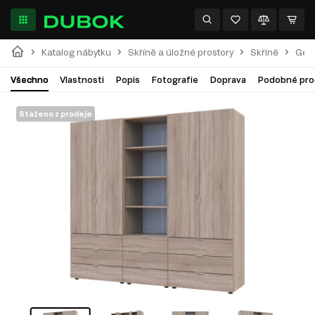
Katalog nábytku
Skříně a úložné prostory
Skříně
Gela
Všechno
Vlastnosti
Popis
Fotografie
Doprava
Podobné pro
Staženo z prodeje