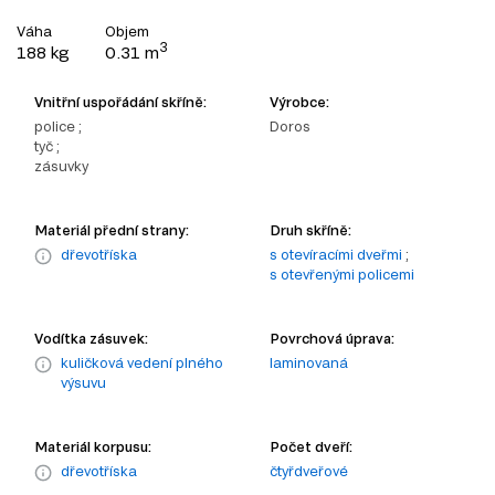
Váha
Objem
3
188 kg
0.31 m
Vnitřní uspořádání skříně:
Výrobce:
police ;
Doros
tyč ;
zásuvky
Materiál přední strany:
Druh skříně:
dřevotříska
s otevíracími dveřmi
;
s otevřenými policemi
Vodítka zásuvek:
Povrchová úprava:
kuličková vedení plného
laminovaná
výsuvu
Materiál korpusu:
Počet dveří:
dřevotříska
čtyřdveřové