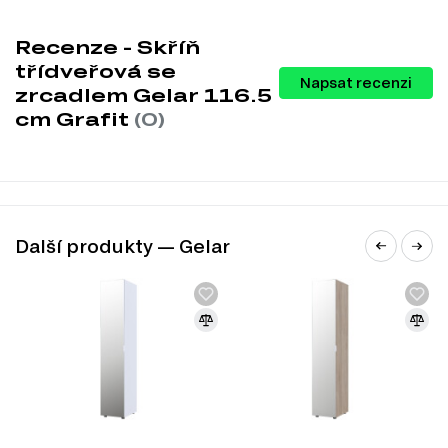
Skříň třídveřová se zrcadlem Gelar je dostupná v několika
Recenze - Skříň
dekoracích, které vám umožní vybrat si variantu, která
třídveřová se
nejlépe ladí s vaším interiérem:
Napsat recenzi
zrcadlem Gelar 116.5
Bílá
cm Grafit
(0)
Dub sonoma
Grafit
Kašmír
Charakteristiky, vlastnosti a výhody
Velikost.
Šířka 116,5 cm, výška 203,4 cm a hloubka 49,5 cm
Další produkty — Gelar
poskytují dostatek prostoru pro uložení oblečení a dalších věcí.
Materiál.
Korpus skříně je vyroben z kvalitní dřevotřísky, což
zajišťuje odolnost a dlouhou životnost.
Povrchová úprava.
Laminovaná úprava usnadňuje údržbu a
chrání skříň před poškozením.
Vnitřní uspořádání.
Skříň je vybavena policemi, tyčí na oblečení a
zásuvkami, což umožňuje efektivní organizaci úložného prostoru.
Styl.
Moderní design skříně skvěle doplní jakýkoliv interiér a přidá
mu na eleganci.
Informace o sestavě