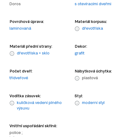
Doros
s otevíracími dveřmi
Povrchová úprava:
Materiál korpusu:
laminovaná
dřevotříska
Materiál přední strany:
Dekor:
dřevotříska + sklo
grafit
Počet dveří:
Nábytková úchytka:
třídveřové
plastová
Vodítka zásuvek:
Styl:
kuličková vedení plného
moderní styl
výsuvu
Vnitřní uspořádání skříně:
police ;