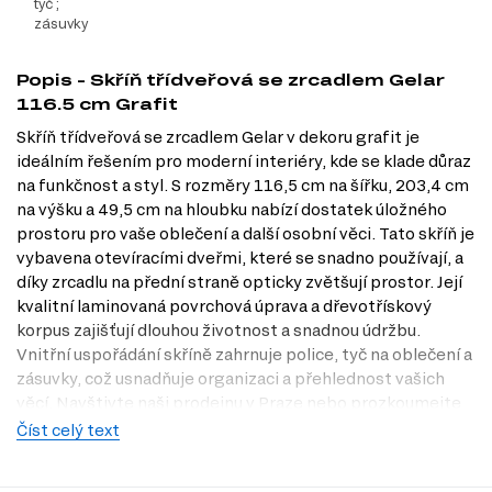
tyč ;
zásuvky
Popis - Skříň třídveřová se zrcadlem Gelar
116.5 cm Grafit
Skříň třídveřová se zrcadlem Gelar v dekoru grafit je
ideálním řešením pro moderní interiéry, kde se klade důraz
na funkčnost a styl. S rozměry 116,5 cm na šířku, 203,4 cm
na výšku a 49,5 cm na hloubku nabízí dostatek úložného
prostoru pro vaše oblečení a další osobní věci. Tato skříň je
vybavena otevíracími dveřmi, které se snadno používají, a
díky zrcadlu na přední straně opticky zvětšují prostor. Její
kvalitní laminovaná povrchová úprava a dřevotřískový
korpus zajišťují dlouhou životnost a snadnou údržbu.
Vnitřní uspořádání skříně zahrnuje police, tyč na oblečení a
zásuvky, což usnadňuje organizaci a přehlednost vašich
věcí. Navštivte naši prodejnu v Praze nebo prozkoumejte
nabídku na Dubok.cz, kde najdete tuto skříň a další moderní
Číst celý text
nábytek.
Dostupné modifikace produktu