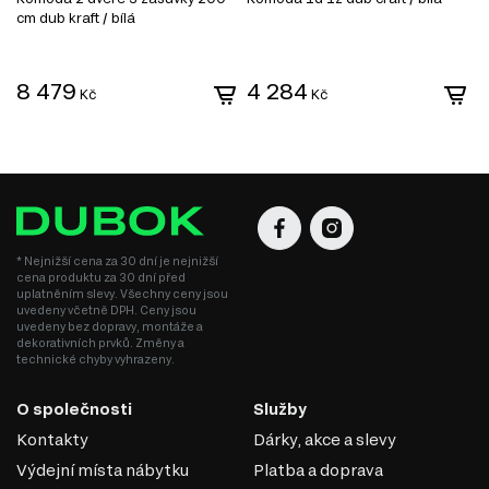
Vizuální zvětšení prostoru
cm dub kraft / bílá
Tato kombinace se často používá pro výrobu fasád,
pracovních desek, skříní, regálů a také v dekorativních
prvcích interiérů.
8 479
4 284
Kč
Kč
* Nejnižší cena za 30 dní je nejnižší
cena produktu za 30 dní před
uplatněním slevy. Všechny ceny jsou
uvedeny včetně DPH. Ceny jsou
uvedeny bez dopravy, montáže a
dekorativních prvků. Změny a
technické chyby vyhrazeny.
O společnosti
Služby
KULIČKOVÁ VEDENÍ PLNÉHO
Kontakty
Dárky, akce a slevy
VÝSUVU
Výdejní místa nábytku
Platba a doprava