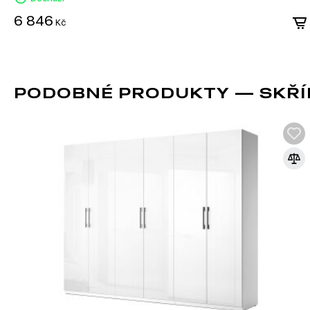
6 846
Kč
PODOBNÉ PRODUKTY — SKŘÍŇ
KULIČKOVÁ VEDENÍ PLNÉHO 
Telescopické plně výsuvné vedení jsou mechanismy, které u
zásuvek, polic nebo jiných pohyblivých prvků nábytku či vyba
Skládají se z několika (obvykle tří) sekcí, které se rozvinují,
celé hloubky zásuvky.
Hlavní charakteristiky telescopických vedení:
Plný výsuv: Díky konstrukci mohou všechny sekce vedení vysouvat, c
prostoru zásuvky.
Pevnost: Telescopická vedení jsou vyráběna z pevné oceli nebo hli