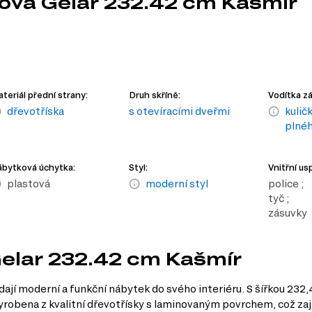
řová Gelar 232.42 cm Kašmír
m
teriál přední strany:
Druh skříně:
Vodítka z
dřevotříska
s otevíracími dveřmi
kulič
plnéh
bytková úchytka:
Styl:
Vnitřní us
plastová
moderní styl
police ;
tyč ;
zásuvky
Gelar 232.42 cm Kašmír
ledají moderní a funkční nábytek do svého interiéru. S šířkou 23
vyrobena z kvalitní dřevotřísky s laminovaným povrchem, což zaj