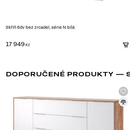
vysoké zatížení (obvykle až 30–50 kg, někdy i více).
Přesnost pohybu: Jsou vybavena kuličkovými ložisky, která zajišťují pl
Dlouhá životnost: Vysoká odolnost proti opotřebení zajišťuje dlouhou 
používání.
Funkčnost: Některé modely mají další funkce, jako například tlumiče,
Skříň 6dv bez zrcadel, série N bílá
plynulé zavírání, nebo systémy push-to-open, které otevírají zásuvku
Telescopické plně výsuvné vedení je ideální pro případy, kd
17 949
Kč
přístup a spolehlivost. Často se používají v nábytku vyšší tří
DOPORUČENÉ PRODUKTY — SK