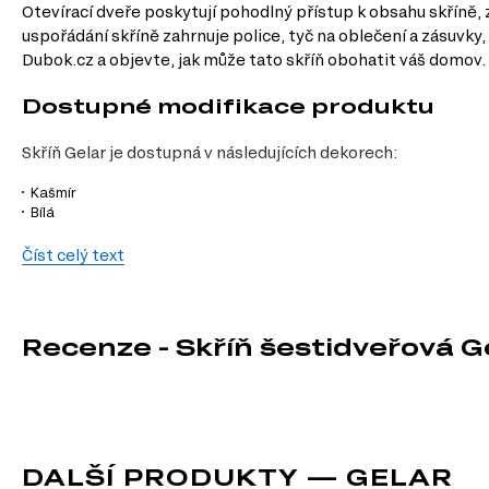
Otevírací dveře poskytují pohodlný přístup k obsahu skříně,
uspořádání skříně zahrnuje police, tyč na oblečení a zásuvky
Dubok.cz a objevte, jak může tato skříň obohatit váš domov.
Dostupné modifikace produktu
Skříň Gelar je dostupná v následujících dekorech:
Kašmír
Bílá
Charakteristiky, vlastnosti a výhod
Číst celý text
Velikost.
S šířkou 232,42 cm a výškou 203,40 cm poskytuje dostatek 
Materiál.
Vyrobena z dřevotřísky, která zaručuje dlouhou životnost a
Povrchová úprava.
Laminovaný povrch usnadňuje údržbu a zajišťuje a
Recenze - Skříň šestidveřová 
Vnitřní uspořádání.
Skříň je vybavena policemi, tyčí na oblečení a 
Otevírací dveře.
Umožňují snadný přístup k obsahu skříně, což je ve
Kuličková vedení zásuvek.
Zajišťují hladký a tichý pohyb zásuvek, c
Informace o sestavě
DALŠÍ PRODUKTY — GELAR
Tento produkt je sestavou, která se skládá z následujících pr