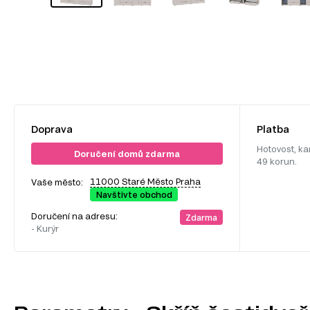
Doprava
Platba
Hotovost, ka
Doručení domů zdarma
49 korun.
11000 Staré Město Praha
Vaše město:
Navštivte obchod
Doručení na adresu:
Zdarma
- Kurýr