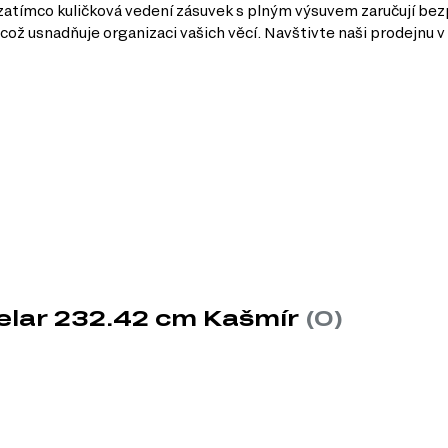
 zatímco kuličková vedení zásuvek s plným výsuvem zaručují bezp
, což usnadňuje organizaci vašich věcí. Navštivte naši prodejnu 
y
prostoru pro uložení oblečení a dalších předmětů.
 odolnost vůči poškození.
traktivní vzhled skříně.
Gelar 232.42 cm Kašmír
(0)
zásuvkami, což umožňuje efektivní organizaci úložného prostoru.
lmi praktické pro každodenní použití.
ož zvyšuje komfort používání.
vků: