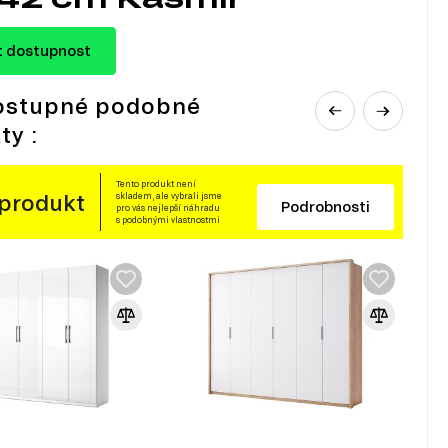
t dostupnost
ostupné podobné
ty :
Tento produkt není
 produkt
skladem, ale vybrali jsme
Podrobnosti
pro vás nejlepší náhradu
s podobnými vlastnostmi