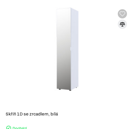
Skříň třídveřová Gelar 116.2 cm Kašmír, 2 ks – 116.20 cm x 203.40 c
Informace o sérii nábytku
Tento produkt je prvkem modulového systému (série nábytku) 
Komody
Manželské postele
Šatní skříň
Úložný prostor
Skříň 1D se zrcadlem, bílá
Dochází