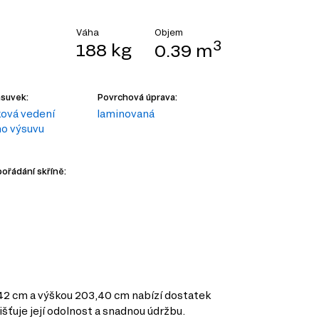
Objem
Váha
3
188 kg
0.39 m
ásuvek:
Povrchová úprava:
ková vedení
laminovaná
o výsuvu
pořádání skříně:
2,42 cm a výškou 203,40 cm nabízí dostatek
išťuje její odolnost a snadnou údržbu.