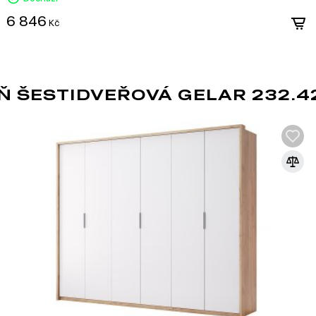
široké škále dekorativních povrchů.
6 846
Snadné zpracování: DTD lze snadno řezat a vrt
Kč
konstrukcí.
Odolnost vůči vlivům: Laminované DTD je dobře c
mechanickému poškození.
Ekologičnost: Moderní výrobci zajišťují minimál
ekologickými normami.
 ŠESTIDVEŘOVÁ GELAR 232.4
DTD je praktickým a ekonomickým řešení
vytvářet jak standardní, tak jedinečné de
VÝSUVU
možňují plné vysunutí
vení za hranice korpusu.
 což umožňuje přístup do
ož poskytuje přístup k celému
níku, což umožňuje snášet