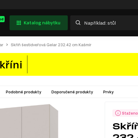
od
Katalog nábytku
ar
Skříň šestidveřová Gelar 232.42 cm Kašmír
kříni
Podobné produkty
Doporučené produkty
Prvky
Staženo
Skří
232.