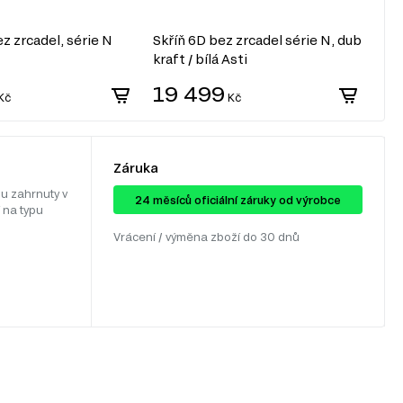
ez zrcadel, série N
Skříň 6D bez zrcadel série N, dub
Skř
kraft / bílá Asti
Lav
19 499
1
Kč
Kč
Záruka
u zahrnuty v
24 ​​​​měsíců oficiální záruky od výrobce
 na typu
Vrácení / výměna zboží do 30 dnů