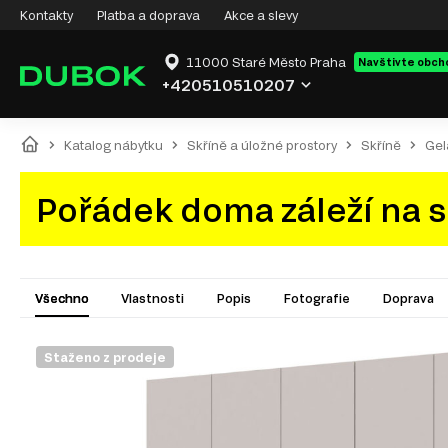
Kontakty
Platba a doprava
Akce a slevy
11000 Staré Město Praha
Navštivte obch
+420510510207
Katalog nábytku
Skříně a úložné prostory
Skříně
Gel
Pořádek doma záleží na s
Všechno
Vlastnosti
Popis
Fotografie
Doprava
Staženo z prodeje