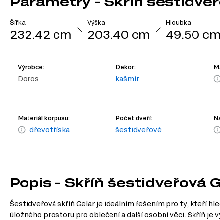
Parametry - Skříň šestidve
Šířka
Výška
Hloubka
232.42 cm
203.40 cm
49.50 c
Výrobce:
Dekor:
Ma
Doros
kašmír
Materiál korpusu:
Počet dveří:
Ná
dřevotříska
šestidveřové
Popis - Skříň šestidveřová 
Šestidveřová skříň Gelar je ideálním řešením pro ty, kteří h
úložného prostoru pro oblečení a další osobní věci. Skříň je 