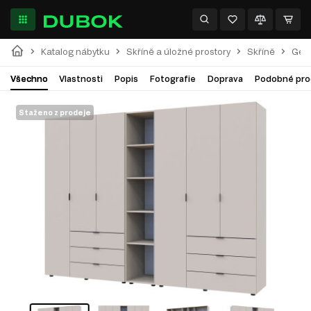
Katalog nábytku
Skříně a úložné prostory
Skříně
Gela
Všechno
Vlastnosti
Popis
Fotografie
Doprava
Podobné pro
Staženo z prodeje