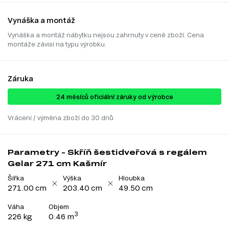
Vynáška a montáž
Vynáška a montáž nábytku nejsou zahrnuty v ceně zboží. Cena
montáže závisí na typu výrobku.
Záruka
24 ​​​​měsíců oficiální záruky od výrobce
Vrácení / výměna zboží do 30 dnů
Parametry - Skříň šestidveřová s regálem
Gelar 271 cm Kašmír
Šířka
Výška
Hloubka
271.00 cm
203.40 cm
49.50 cm
Váha
Objem
3
226 kg
0.46 m