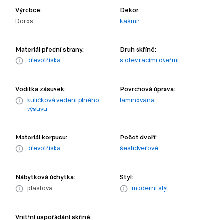
Výrobce:
Dekor:
Doros
kašmír
Materiál přední strany:
Druh skříně:
dřevotříska
s otevíracími dveřmi
Vodítka zásuvek:
Povrchová úprava:
kuličková vedení plného
laminovaná
výsuvu
Materiál korpusu:
Počet dveří:
dřevotříska
šestidveřové
Nábytková úchytka:
Styl:
plastová
moderní styl
Vnitřní uspořádání skříně: