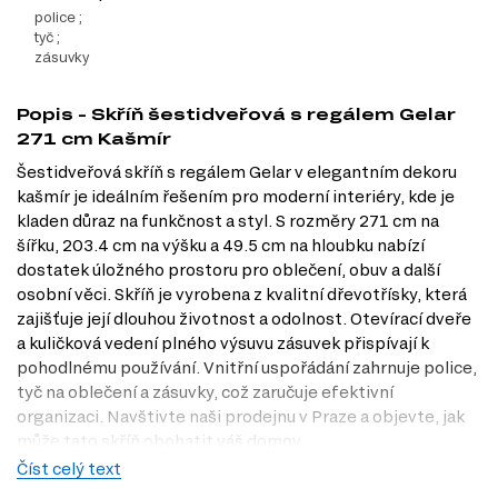
police ;
tyč ;
zásuvky
Popis - Skříň šestidveřová s regálem Gelar
271 cm Kašmír
Šestidveřová skříň s regálem Gelar v elegantním dekoru
kašmír je ideálním řešením pro moderní interiéry, kde je
kladen důraz na funkčnost a styl. S rozměry 271 cm na
šířku, 203.4 cm na výšku a 49.5 cm na hloubku nabízí
dostatek úložného prostoru pro oblečení, obuv a další
osobní věci. Skříň je vyrobena z kvalitní dřevotřísky, která
zajišťuje její dlouhou životnost a odolnost. Otevírací dveře
a kuličková vedení plného výsuvu zásuvek přispívají k
pohodlnému používání. Vnitřní uspořádání zahrnuje police,
tyč na oblečení a zásuvky, což zaručuje efektivní
organizaci. Navštivte naši prodejnu v Praze a objevte, jak
může tato skříň obohatit váš domov.
Číst celý text
Dostupné modifikace produktu