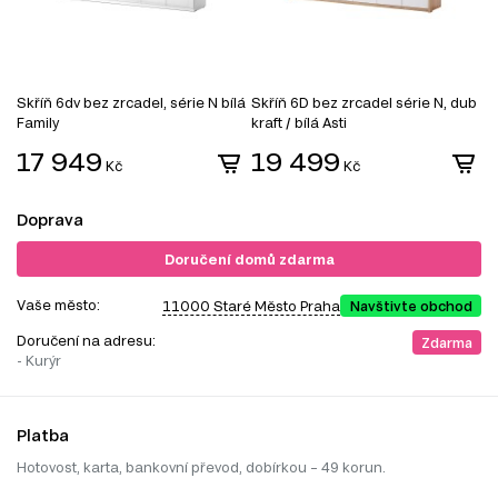
Skříň 6dv bez zrcadel, série N bílá
Skříň 6D bez zrcadel série N, dub
S
Family
kraft / bílá Asti
L
17 949
19 499
Kč
Kč
Doprava
Doručení domů zdarma
Vaše město:
11000 Staré Město Praha
Navštivte obchod
Doručení na adresu:
Zdarma
- Kurýr
Platba
Hotovost, karta, bankovní převod, dobírkou – 49 korun.