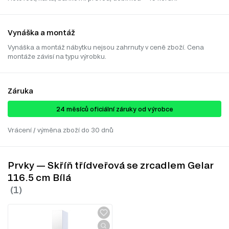
Vynáška a montáž
Vynáška a montáž nábytku nejsou zahrnuty v ceně zboží. Cena
montáže závisí na typu výrobku.
Záruka
24 ​​​​měsíců oficiální záruky od výrobce
Vrácení / výměna zboží do 30 dnů
Prvky — Skříň třídveřová se zrcadlem Gelar
116.5 cm Bílá