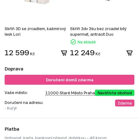
Skříň 3D se zrcadlem, kašmírový
Skříň 3dv 3šu bez zrcadel bílý
S
lesk Lori
supermat, antracit Duo
z
Na skladě
12 599
12 249
Kč
Kč
Doprava
Doručení domů zdarma
Vaše město:
11000 Staré Město Praha
Navštivte obchod
Doručení na adresu:
Zdarma
- Kurýr
Platba
Hotovost, karta, bankovní převod, dobírkou – 49 korun.