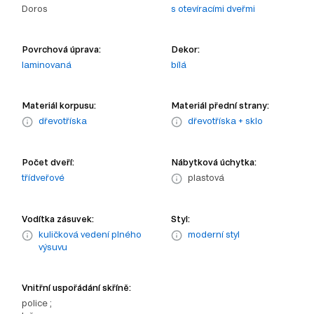
Doros
s otevíracími dveřmi
Povrchová úprava:
Dekor:
laminovaná
bílá
Materiál korpusu:
Materiál přední strany:
dřevotříska
dřevotříska + sklo
Počet dveří:
Nábytková úchytka:
třídveřové
plastová
Vodítka zásuvek:
Styl:
kuličková vedení plného
moderní styl
výsuvu
Vnitřní uspořádání skříně:
police ;