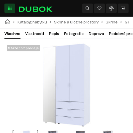
Katalog nábytku
Skříně a úložné prostory
Skříně
Gela
Všechno
Vlastnosti
Popis
Fotografie
Doprava
Podobné pro
Staženo z prodeje