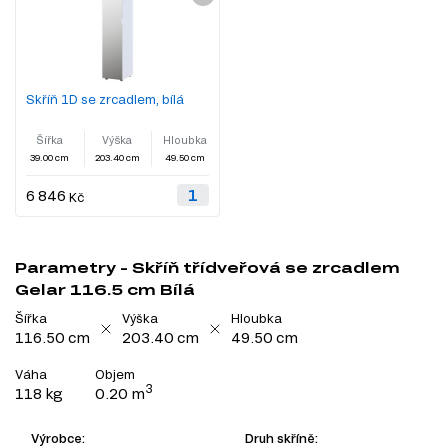
Skříň 1D se zrcadlem, bílá
Šířka
Výška
Hloubka
39.00 cm
203.40 cm
49.50 cm
6 846
Kč
Parametry - Skříň třídveřová se zrcadlem
Gelar 116.5 cm Bílá
Šířka
Výška
Hloubka
116.50 cm
203.40 cm
49.50 cm
Váha
Objem
3
118 kg
0.20 m
Výrobce:
Druh skříně: