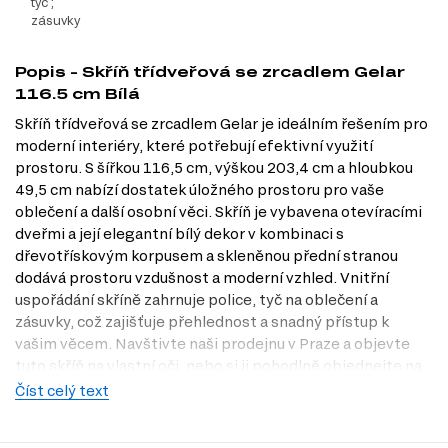
tyč ;
zásuvky
Popis - Skříň třídveřová se zrcadlem Gelar
116.5 cm Bílá
Skříň třídveřová se zrcadlem Gelar je ideálním řešením pro
moderní interiéry, které potřebují efektivní využití
prostoru. S šířkou 116,5 cm, výškou 203,4 cm a hloubkou
49,5 cm nabízí dostatek úložného prostoru pro vaše
oblečení a další osobní věci. Skříň je vybavena otevíracími
dveřmi a její elegantní bílý dekor v kombinaci s
dřevotřískovým korpusem a skleněnou přední stranou
dodává prostoru vzdušnost a moderní vzhled. Vnitřní
uspořádání skříně zahrnuje police, tyč na oblečení a
zásuvky, což zajišťuje přehlednost a snadný přístup k
vašim věcem. Navštivte naši prodejnu v Praze a objevte
tuto skříň na vlastní oči, nebo si ji pohodlně objednejte na
Dubok.cz.
Číst celý text
Dostupné modifikace produktu