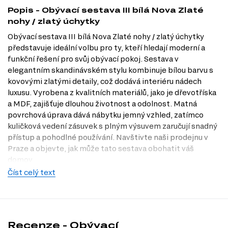
Popis - Obývací sestava III bílá Nova Zlaté
nohy / zlatý úchytky
Obývací sestava III bílá Nova Zlaté nohy / zlatý úchytky
představuje ideální volbu pro ty, kteří hledají moderní a
funkční řešení pro svůj obývací pokoj. Sestava v
elegantním skandinávském stylu kombinuje bílou barvu s
kovovými zlatými detaily, což dodává interiéru nádech
luxusu. Vyrobena z kvalitních materiálů, jako je dřevotříska
a MDF, zajišťuje dlouhou životnost a odolnost. Matná
povrchová úprava dává nábytku jemný vzhled, zatímco
kuličková vedení zásuvek s plným výsuvem zaručují snadný
přístup a pohodlné používání. Navštivte naši prodejnu v
Praze a objevte, jak může tato sestava obohatit váš
domov.
Číst celý text
Charakteristiky, vlastnosti a výhody
Styl skandinávský.
Tento styl je známý svou jednoduchostí a
elegancí, což dělá obývací sestavu ideální pro moderní interiéry.
Materiály vysoké kvality.
Dřevotříska a MDF zajišťují pevnost a
odolnost, zatímco kovové nohy a úchytky dodávají nábytku stabilitu
Recenze - Obývací