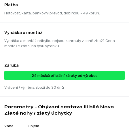
Platba
Hotovost, karta, bankovní převod, dobírkou – 49 korun.
Vynáška a montáž
Vynáška a montáž nábytku nejsou zahrnuty v ceně zboží. Cena
montáže závisí na typu výrobku.
Záruka
24 ​​​​měsíců oficiální záruky od výrobce
Vrácení / výměna zboží do 30 dnů
Parametry - Obývací sestava III bílá Nova
Zlaté nohy / zlatý úchytky
Váha
Objem