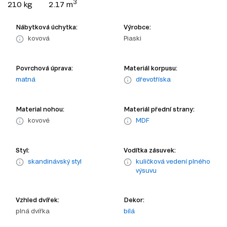
3
210 kg
2.17 m
Nábytková úchytka:
Výrobce:
kovová
Piaski
Povrchová úprava:
Materiál korpusu:
matná
dřevotříska
Material nohou:
Materiál přední strany:
kovové
MDF
Styl:
Vodítka zásuvek:
skandinávský styl
kuličková vedení plného
výsuvu
Vzhled dvířek:
Dekor:
plná dvířka
bílá