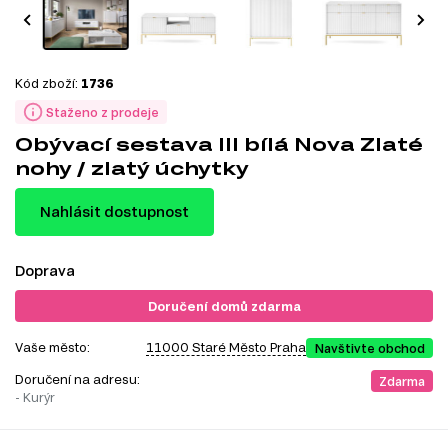
Kód zboží:
1736
Staženo z prodeje
Obývací sestava III bílá Nova Zlaté
nohy / zlatý úchytky
Nahlásit dostupnost
Doprava
Doručení domů zdarma
Vaše město:
11000 Staré Město Praha
Navštivte obchod
Doručení na adresu:
Zdarma
- Kurýr