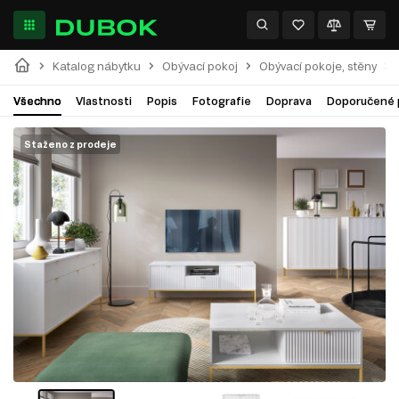
Katalog nábytku
Obývací pokoj
Obývací pokoje, stěny
Všechno
Vlastnosti
Popis
Fotografie
Doprava
Doporučené 
Staženo z prodeje