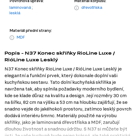
Povrchová úprava:
Materiál korpusu:
laminovaná
;
dřevotříska
lesklá
Materiál přední strany:
MDF
Popis - N37 Konec skříňky RioLine Luxe /
RióLine Luxe Lesklý
N37 Konec skříňky RioLine Luxe / RióLine Luxe Lesklý je
elegantní a funkční prvek, který dokonale doplní vaši
kuchyňskou sestavu. Tato dolní kuchyňská skříňka je
navržena tak, aby splnila požadavky moderního bydlení,
kde se klade důraz na kvalitu a design. Její rozměry 30 cm
na šířku, 82 cm na výšku a 53 cm na hloubku zajišťují, že se
snadno vejde do jakéhokoli prostoru, zatímco lesklý povrch
dodává interiéru šmrnc. Materiály použité na výrobu
skříňky, jako je laminovaná dřevotříska a MDF, zaručují
dlouhou životnost a snadnou údržbu. S N37 si můžete být
jisti, že vaše kuchyně bude nejen krásná, ale také praktická.