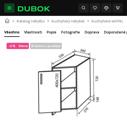
Katalog nábytku
Kuchyňský nábytek
Kuchyňské skříňky
Všechno
Vlastnosti
Popis
Fotografie
Doprava
Doporučené 
-2 %
Sleva
Staženo z prodeje