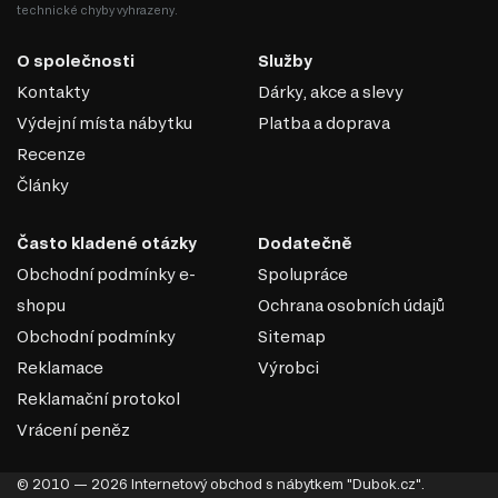
technické chyby vyhrazeny.
Luxe Lesklý. Tento systém zahrnuje celkem 136 produktů,
které vám umožní vytvořit kuchyň snů. Můžete vybírat z
O společnosti
Služby
různých kategorií:
Kontakty
Dárky, akce a slevy
Dolní kuchyňské skříňky
Horní kuchyňské skříňky
Výdejní místa nábytku
Platba a doprava
Kuchyňské skřínky
Recenze
Kuchyňské dvířka
Doplňky do kuchyně
Články
Navštivte naši prodejnu v Praze nebo se podívejte na
nabídku na Dubok.cz a objevte, jak může N37 Konec
Často kladené otázky
Dodatečně
skříňky RioLine Luxe / RióLine Luxe Lesklý obohatit vaši
Obchodní podmínky e-
Spolupráce
kuchyň!
shopu
Ochrana osobních údajů
Obchodní podmínky
Sitemap
Reklamace
Výrobci
Reklamační protokol
Vrácení peněz
© 2010 — 2026 Internetový obchod s nábytkem "Dubok.cz".