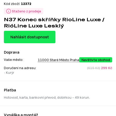
Kód zboží:
12372
Staženo z prodeje
N37 Konec skříňky RioLine Luxe /
RióLine Luxe Lesklý
Nahlásit dostupnost
Doprava
Vaše město:
11000 Staré Město Praha
Navštivte obchod
Doručení na adresu:
(615 Kč)
299 Kč
- Kurýr
Platba
Hotovost, karta, bankovní převod, dobírkou – 49 korun.
Vynáška a montáž