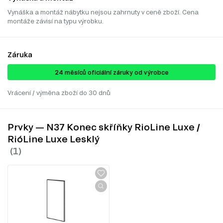
Vynáška a montáž nábytku nejsou zahrnuty v ceně zboží. Cena
montáže závisí na typu výrobku.
Záruka
24 ​​​​měsíců oficiální záruky od výrobce
Vrácení / výměna zboží do 30 dnů
Prvky — N37 Konec skříňky RioLine Luxe /
RióLine Luxe Lesklý