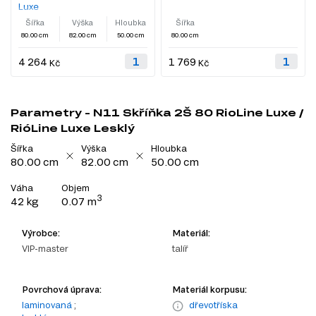
Luxe
Šířka
Výška
Hloubka
Šířka
80.00 cm
82.00 cm
50.00 cm
80.00 cm
4 264
1 769
Kč
Kč
Parametry - N11 Skříňka 2Š 80 RioLine Luxe /
RióLine Luxe Lesklý
Šířka
Výška
Hloubka
80.00 cm
82.00 cm
50.00 cm
Váha
Objem
3
42 kg
0.07 m
Výrobce:
Materiál:
VIP-master
talíř
Povrchová úprava:
Materiál korpusu:
laminovaná
;
dřevotříska