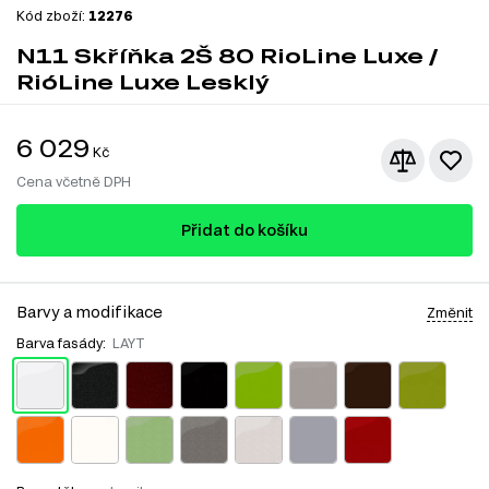
Kód zboží:
12276
N11 Skříňka 2Š 80 RioLine Luxe /
RióLine Luxe Lesklý
6 029
Kč
Cena včetně DPH
Přidat do košíku
Barvy a modifikace
Změnit
Barva fasády:
LAYT