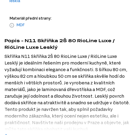
lesklá
Materiál přední strany:
MDF
Popis - N11 Skříňka 2Š 80 RioLine Luxe /
RióLine Luxe Lesklý
Skříňka N11 Skříňka 2Š 80 RioLine Luxe / RióLine Luxe
Lesklý je ideálním řešením pro moderní kuchyně, které
vyžadují kombinaci elegance a funkčnosti. S šířkou 80 cm,
výškou 82 cm a hloubkou 50 cm se skříňka skvěle hodí do
menších i větších prostorů. Je vyrobena z kvalitních
materiálů, jako je laminovaná dřevotříska a MDF, což
zaručuje její odolnost a dlouhou životnost. Lesklý povrch
dodává skříňce na atraktivitě a snadno se udržuje v čistotě.
Tento produkt je navržen tak, aby splnil požadavky
moderního zákazníka, který ocení nejen estetiku, ale i
praktičnost. Navštivte naši prodejnu v Praze a objevte, jak
může tato skříňka obohatit vaši kuchyň.