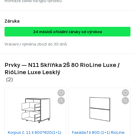
montáže závisí na typu výrobku.
Záruka
24 ​​​​měsíců oficiální záruky od výrobce
Vrácení / výměna zboží do 30 dnů
Prvky — N11 Skříňka 2Š 80 RioLine Luxe /
RióLine Luxe Lesklý
Korpus č. 11 š 800*820(1+1)
Fasáda f š 800 (1+1) RioLine