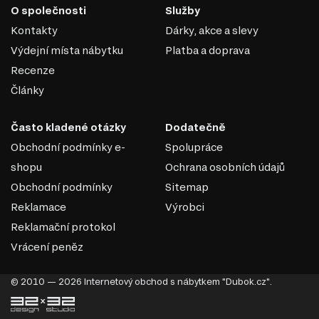
O společnosti
Služby
Pevnost a stabilita. MDF má vysokou hustotu, která zajišťuje dobrou
pevnost a odolnost proti deformacím.
Kontakty
Dárky, akce a slevy
Hladký povrch. Díky homogenní struktuře má materiál dokonale
Výdejní místa nábytku
Platba a doprava
rovný povrch, což z něj činí ideální základ pro lakování, laminaci
nebo nanášení dekorativních povrchů.
Recenze
Snadné zpracování. Materiál se dobře hodí pro řezání, frézování a
Články
vytváření složitých tvarů, což umožňuje realizaci originálních
designových řešení.
Ekologičnost. Kvalitní desky MDF jsou vyráběny s použitím
Často kladené otázky
Dodatečně
bezpečných pryskyřic, které splňují moderní ekologické standardy.
Obchodní podmínky e-
Spolupráce
MDF je univerzální materiál, který spojuje estetiku,
pevnost a dostupnost, což z něj činí ideální volbu pro
shopu
Ochrana osobních údajů
výrobu nábytku v různých stylech.
Obchodní podmínky
Sitemap
Reklamace
Výrobci
Reklamační protokol
Vrácení peněz
© 2010 — 2026 Internetový obchod s nábytkem "Dubok.cz".