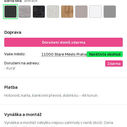
Barva těla:
antracit
Doprava
Doručení domů zdarma
Vaše město:
11000 Staré Město Praha
Navštivte obchod
Doručení na adresu:
Zdarma
- Kurýr
Platba
Hotovost, karta, bankovní převod, dobírkou – 49 korun.
Vynáška a montáž
Vynáška a montáž nábytku nejsou zahrnuty v ceně zboží. Cena