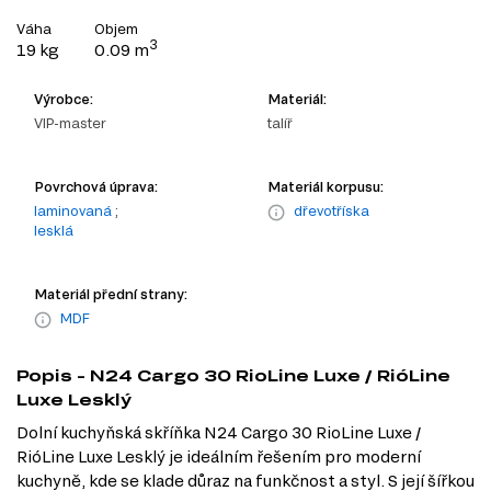
Váha
Objem
3
19 kg
0.09 m
Výrobce:
Materiál:
VIP-master
talíř
Povrchová úprava:
Materiál korpusu:
laminovaná
;
dřevotříska
lesklá
Materiál přední strany:
MDF
Popis - N24 Cargo 30 RioLine Luxe / RióLine
Luxe Lesklý
Dolní kuchyňská skříňka N24 Cargo 30 RioLine Luxe /
RióLine Luxe Lesklý je ideálním řešením pro moderní
kuchyně, kde se klade důraz na funkčnost a styl. S její šířkou