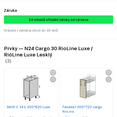
Záruka
24 ​​​​měsíců oficiální záruky od výrobce
Vrácení / výměna zboží do 30 dnů
Prvky — N24 Cargo 30 RioLine Luxe /
RióLine Luxe Lesklý
Skříň č. 24 k 300*820 Luxe
Fasáda f 300*720 cargo
RioLine