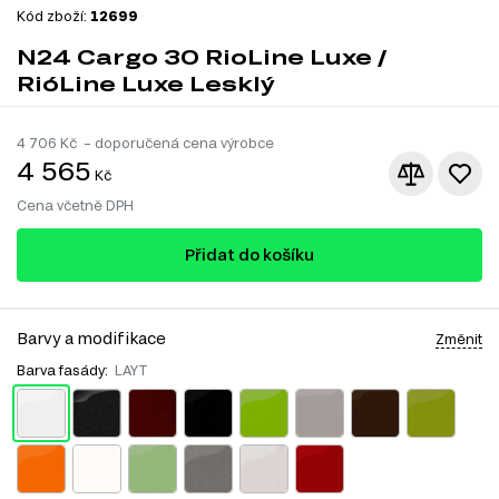
Kód zboží:
12699
N24 Cargo 30 RioLine Luxe /
RióLine Luxe Lesklý
4 706
Kč – doporučená cena výrobce
4 565
Kč
Cena včetně DPH
Přidat do košíku
Barvy a modifikace
Změnit
Barva fasády:
LAYT