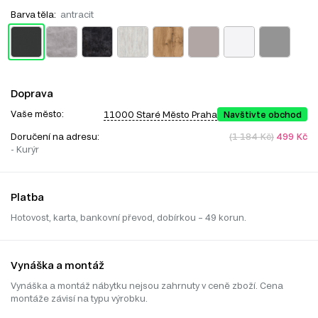
Barva těla:
antracit
Doprava
Vaše město:
11000 Staré Město Praha
Navštivte obchod
Doručení na adresu:
(1 184 Kč)
499 Kč
- Kurýr
Platba
Hotovost, karta, bankovní převod, dobírkou – 49 korun.
Vynáška a montáž
Vynáška a montáž nábytku nejsou zahrnuty v ceně zboží. Cena
montáže závisí na typu výrobku.