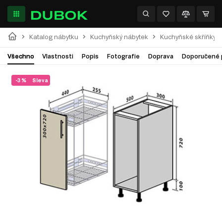
Katalog nábytku
Kuchyňský nábytek
Kuchyňské skříňky
Všechno
Vlastnosti
Popis
Fotografie
Doprava
Doporučené 
-3 %
Sleva