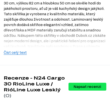
30 cm, výškou 82 cm a hloubkou 50 cm se skvěle hodí do
jakéhokoli prostoru, ať už je váš kuchyňský design jakýkoli.
Tato skříňka je vyrobena z kvalitního materiálu, který
zajišťuje dlouhou životnost a odolnost. Laminovaný lesklý
povrch dodává skříňce elegantní vzhled, zatímco
dřevotříska a MDF materiály zaručují stabilitu a snadnou
údržbu. Nákupem této skříňky v obchodě Dubok.cz získáte
nejen moderní design, ale i praktické řešení pro organizaci
vaší kuchyně. Navštivte naši prodejnu v Praze a objevte
všechny možnosti, které vám nabízíme.
Číst celý text
Dostupné modifikace produktu
Tento produkt je dostupný v široké škále modifikací, které
vám umožní přizpůsobit skříňku vašim individuálním
Recenze - N24 Cargo
potřebám a vkusu. Můžete si vybrat z následujících barev:
30 RioLine Luxe /
Napsat recenzi
Barva těla.
bílá, wenge, šedá, slonovina, antracit, kašmír, černá,
RióLine Luxe Lesklý
dub Appalačský, beton, borovice natty, beton tmavý, Nymfaea alba.
(0)
Barva fasády.
mokka new, LAYT, oranžová, Grin, indigo, Perla New,
černý lak, třešeň, oliva lesk, antracit metalíza, šedý metalický,
pistácie metalíza, Stříbrná metalíza NEW, bordó metalíza, krém
brûlée metalíza, Kávový stůl lesklý New.